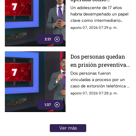
intermediario entre el
Un adolescente de 17 años
habría desempeñado un papel
crimen organizado y
clave como intermediario
jóvenes reclutadas
entre el crimen organizado y
agosto 07, 2026 07:29 p. m.
las jóvenes que eran
2:21
reclutadas para actividades
delictivas.
Dos personas quedan
en prisión preventiva
por extorsión
Dos personas fueron
vinculadas a proceso por un
telefónica en Jalisco
caso de extorsión telefónica y
permanecerán en prisión
agosto 07, 2026 07:28 p. m.
preventiva mientras continúan
1:37
las investigaciones de la
Fiscalía del Estado.
Ver más