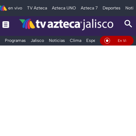
en vivo
TV Azteca
Azteca UNO
Azteca 7
Deportes
Notic
Programas
Jalisco
Noticias
Clima
Espectáculos
Deportes
En Vivo