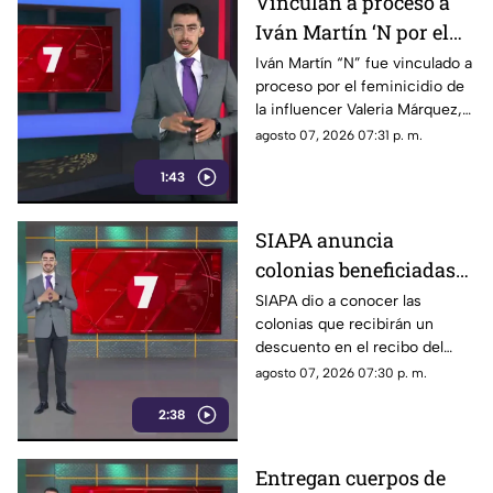
Vinculan a proceso a
Iván Martín ‘N por el
feminicidio de Valeria
Iván Martín “N” fue vinculado a
proceso por el feminicidio de
Márquez
la influencer Valeria Márquez,
ocurrido durante una
agosto 07, 2026 07:31 p. m.
transmisión en vivo en
1:43
Zapopan.
SIAPA anuncia
colonias beneficiadas
con descuento en el
SIAPA dio a conocer las
colonias que recibirán un
recibo del agua
descuento en el recibo del
agua tras una reunión con
agosto 07, 2026 07:30 p. m.
autoridades correspondientes.
2:38
Entregan cuerpos de