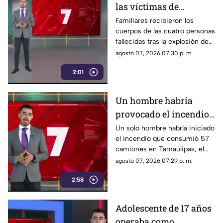
las víctimas de
explosión de pipa en
Familiares recibieron los
cuerpos de las cuatro personas
Tlaquepaque
fallecidas tras la explosión de
una pipa en Tlaquepaque;
agosto 07, 2026 07:30 p. m.
autoridades mantienen abierta
2:01
la investigación.
Un hombre habría
provocado el incendio
de 57 camiones en
Un solo hombre habría iniciado
el incendio que consumió 57
Tamaulipas
camiones en Tamaulipas; el
fuego se propagó entre las
agosto 07, 2026 07:29 p. m.
unidades debido al
2:58
combustible.
Adolescente de 17 años
operaba como