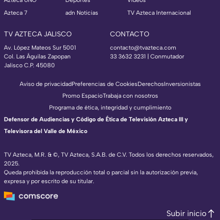
Azteca UNO
Deportes
Videos
Azteca 7
adn Noticias
TV Azteca Internacional
TV AZTECA JALISCO
CONTACTO
Av. López Mateos Sur 5001
contacto@tvazteca.com
Col. Las Águilas Zapopan
33 3632 3231 | Conmutador
Jalisco C.P. 45080
Aviso de privacidad
Preferencias de Cookies
Derechos
Inversionistas
Promo Espacio
Trabaja con nosotros
Programa de ética, integridad y cumplimiento
Defensor de Audiencias y Código de Ética de Televisión Azteca III y
Televisora del Valle de México
TV Azteca, M.R. & ©, TV Azteca, S.A.B. de C.V. Todos los derechos reservados,
2025.
Queda prohibida la reproducción total o parcial sin la autorización previa,
expresa y por escrito de su titular.
Subir inicio