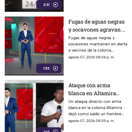
3:31
momento ¿Se te antojo?
Fugas de aguas negras
y socavones agravan el
riesgo en la colonia
Fugas de aguas negras y
socavones mantienen en alerta
Constitución de
a vecinos de la colonia
Zapopan
Constitución, en Zapopan,
agosto 07, 2026 08:06 p. m.
ante el riesgo de inundaciones
1:53
y daños durante el temporal de
lluvias.
Ataque con arma
blanca en Altamira
deja un hombre muerto
Un ataque directo con arma
blanca en la colonia Altamira
y un lesionado
dejó como saldo un hombre
sin vida y otra persona
agosto 07, 2026 08:05 p. m.
lesionada. Autoridades