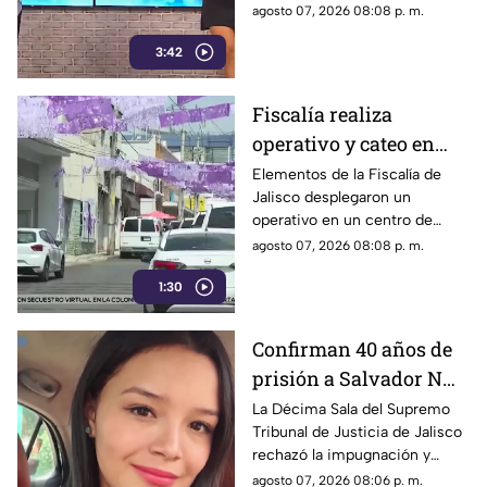
‘Cada mañana’ estuvieron
agosto 07, 2026 08:08 p. m.
llenos de risas y sorpresas.
3:42
Fiscalía realiza
operativo y cateo en
anexo de la colonia
Elementos de la Fiscalía de
Jalisco desplegaron un
Olímpica en
operativo en un centro de
Guadalajara
rehabilitación de la colonia
agosto 07, 2026 08:08 p. m.
Olímpica; familiares
1:30
comenzaron a llegar al lugar.
Confirman 40 años de
prisión a Salvador N
por el feminicidio de
La Décima Sala del Supremo
Tribunal de Justicia de Jalisco
Isis Urteaga
rechazó la impugnación y
confirmó la sentencia contra
agosto 07, 2026 08:06 p. m.