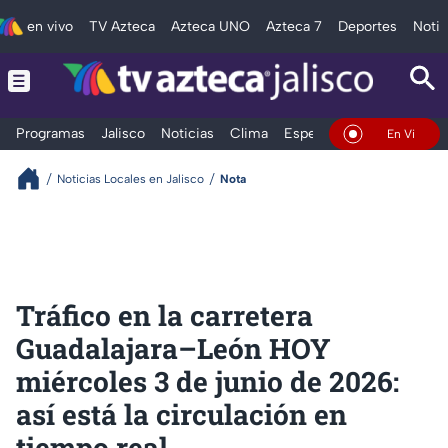
en vivo
TV Azteca
Azteca UNO
Azteca 7
Deportes
Notic
Programas
Jalisco
Noticias
Clima
Espectáculos
Deportes
En Vivo
Noticias Locales en Jalisco
Nota
Tráfico en la carretera
Guadalajara–León HOY
miércoles 3 de junio de 2026:
así está la circulación en
tiempo real