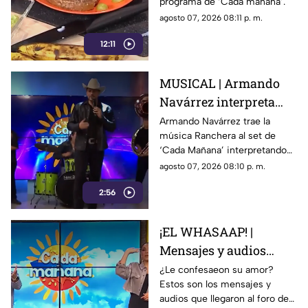
programa de ‘Cada mañana’.
agosto 07, 2026 08:11 p. m.
12:11
MUSICAL | Armando
Navárrez interpreta
'Corazón en modo
Armando Navárrez trae la
música Ranchera al set de
Avión' EN VIVO
‘Cada Mañana’ interpretando
su canción ‘Corazón en modo
agosto 07, 2026 08:10 p. m.
Avión’.
2:56
¡EL WHASAAP! |
Mensajes y audios
llegaron al foro de
¿Le confesaeon su amor?
Estos son los mensajes y
'Cada mañana'; parte 1
audios que llegaron al foro de