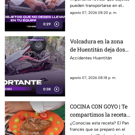
quitarte en el
pueden transportarse en el
aeropuerto
equipaje de mano, ya que
agosto 07, 2026 08:20 p. m.
algunos artículos están
0:29
restringidos y pueden ser
retirados durante los filtros de
seguridad.
Volcadura en la zona
de Huentitán deja dos
personas heridas
Accidentes Huentitán
agosto 07, 2026 08:18 p. m.
0:38
COCINA CON GOYO | Te
compartimos la receta
de un delicioso pan
¿Conocias esta receta? El Pan
francés que se preparó en el
francés