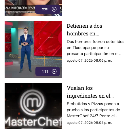
Salvador N por el feminicidio
2:01
de Isis, ocurrido en 2020.
Detienen a dos
hombres en
Tlaquepaque por
Dos hombres fueron detenidos
en Tlaquepaque por su
presunto abuso y
presunta participación en el
maltrato animal contra
abuso y maltrato de una
agosto 07, 2026 08:06 p. m.
una perrita
perrita. La investigación
1:33
continúa para determinar su
responsabilidad.
Vuelan los
ingredientes en el
programa MasterChef
Embutidos y Pizzas ponen a
prueba a los participantes de
24/7
MasterChef 24/7 Ponte el
delantal y degusta junto a
agosto 07, 2026 08:06 p. m.
nosotros de este delicioso