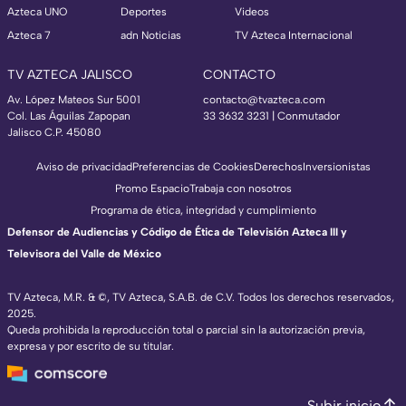
Azteca UNO
Deportes
Videos
Azteca 7
adn Noticias
TV Azteca Internacional
TV AZTECA JALISCO
CONTACTO
Av. López Mateos Sur 5001
contacto@tvazteca.com
Col. Las Águilas Zapopan
33 3632 3231 | Conmutador
Jalisco C.P. 45080
Aviso de privacidad
Preferencias de Cookies
Derechos
Inversionistas
Promo Espacio
Trabaja con nosotros
Programa de ética, integridad y cumplimiento
Defensor de Audiencias y Código de Ética de Televisión Azteca III y
Televisora del Valle de México
TV Azteca, M.R. & ©, TV Azteca, S.A.B. de C.V. Todos los derechos reservados,
2025.
Queda prohibida la reproducción total o parcial sin la autorización previa,
expresa y por escrito de su titular.
Subir inicio