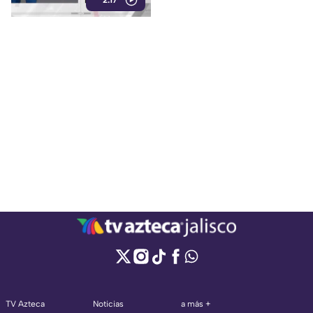
2:17
iniciaron las investigaciones
del caso.
TV Azteca
Noticias
a más +