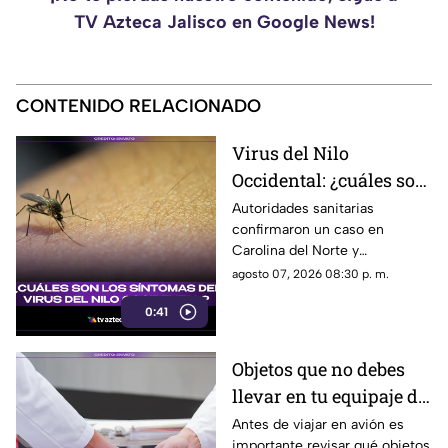
TV Azteca Jalisco en Google News!
CONTENIDO RELACIONADO
Virus del Nilo
Occidental: ¿cuáles son
los síntomas tras una
Autoridades sanitarias
confirmaron un caso en
picadura de mosquito?
Carolina del Norte y
detectaron el virus en
agosto 07, 2026 08:30 p. m.
mosquitos; conoce cómo se
0:41
transmite y cuáles son sus
síntomas.
Objetos que no debes
llevar en tu equipaje de
mano y podrían
Antes de viajar en avión es
importante revisar qué objetos