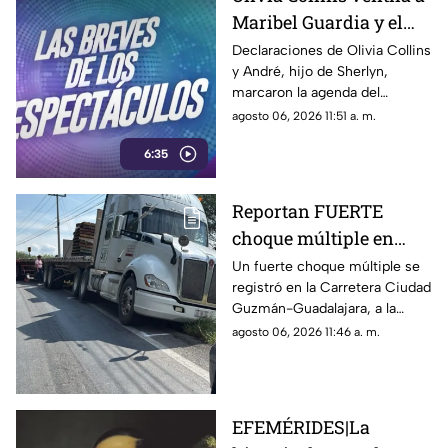
Maribel Guardia y el
hijo de Sherlyn la
Declaraciones de Olivia Collins
y André, hijo de Sherlyn,
desmiente | BREVES
marcaron la agenda del
entretenimiento.
agosto 06, 2026 11:51 a. m.
6:35
Reportan FUERTE
choque múltiple en
Carretera de
Un fuerte choque múltiple se
registró en la Carretera Ciudad
Guadalajara; el saldo
Guzmán-Guadalajara, a la
fue fatal
altura del municipio de
agosto 06, 2026 11:46 a. m.
Techaluta de Montenegro
EFEMÉRIDES|La