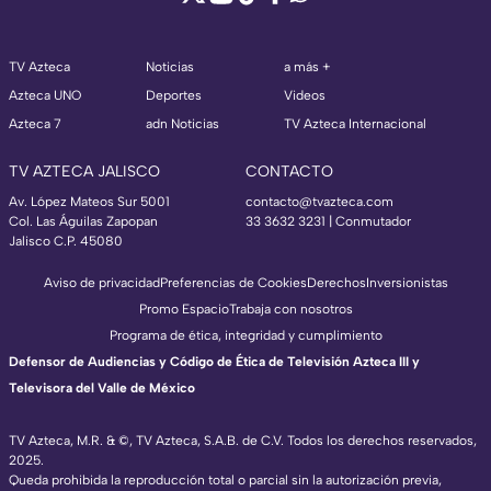
TV Azteca
Noticias
a más +
Azteca UNO
Deportes
Videos
Azteca 7
adn Noticias
TV Azteca Internacional
TV AZTECA JALISCO
CONTACTO
Av. López Mateos Sur 5001
contacto@tvazteca.com
Col. Las Águilas Zapopan
33 3632 3231 | Conmutador
Jalisco C.P. 45080
Aviso de privacidad
Preferencias de Cookies
Derechos
Inversionistas
Promo Espacio
Trabaja con nosotros
Programa de ética, integridad y cumplimiento
Defensor de Audiencias y Código de Ética de Televisión Azteca III y
Televisora del Valle de México
TV Azteca, M.R. & ©, TV Azteca, S.A.B. de C.V. Todos los derechos reservados,
2025.
Queda prohibida la reproducción total o parcial sin la autorización previa,