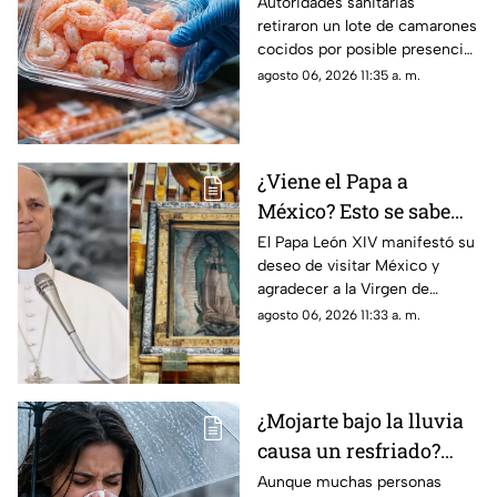
salmonela; ¿en qué
Autoridades sanitarias
retiraron un lote de camarones
estados se vendieron?
cocidos por posible presencia
de salmonela. Revisa cómo
agosto 06, 2026 11:35 a. m.
identificarlo y qué hacer si lo
compraste.
¿Viene el Papa a
México? Esto se sabe
sobre la posible visita
El Papa León XIV manifestó su
deseo de visitar México y
de León XIV
agradecer a la Virgen de
Guadalupe, aunque su agenda
agosto 06, 2026 11:33 a. m.
internacional aún impide
confirmar el viaje.
¿Mojarte bajo la lluvia
causa un resfriado?
Conoce la respuesta
Aunque muchas personas