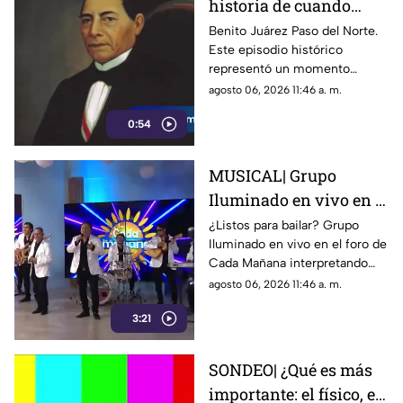
historia de cuando
Benito Juárez
Benito Juárez Paso del Norte.
Este episodio histórico
estableció su gobierno
representó un momento
en Paso del Norte
decisivo para la defensa de la
agosto 06, 2026 11:46 a. m.
soberanía nacional durante la
0:54
Intervención Frances
MUSICAL| Grupo
Iluminado en vivo en el
foro de Cada Mañana
¿Listos para bailar? Grupo
Iluminado en vivo en el foro de
Cada Mañana interpretando
“Dónde te has ido mujer”.
agosto 06, 2026 11:46 a. m.
3:21
SONDEO| ¿Qué es más
importante: el físico, el