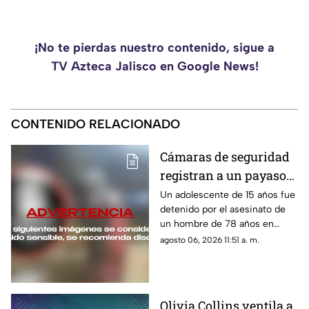
¡No te pierdas nuestro contenido, sigue a
TV Azteca Jalisco en Google News!
CONTENIDO RELACIONADO
Cámaras de seguridad
registran a un payaso
antes de un AS3S1N4T0
Un adolescente de 15 años fue
detenido por el asesinato de
en Illinois
un hombre de 78 años en
Illinois. Un video donde
agosto 06, 2026 11:51 a. m.
aparece disfrazado de payaso
forma parte de la
investigación.
Olivia Collins ventila a