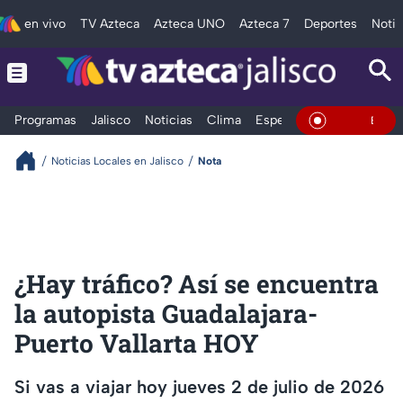
en vivo
TV Azteca
Azteca UNO
Azteca 7
Deportes
Notic
Programas
Jalisco
Noticias
Clima
Espectáculos
Deportes
En Vivo
Noticias Locales en Jalisco
Nota
¿Hay tráfico? Así se encuentra
la autopista Guadalajara-
Puerto Vallarta HOY
Si vas a viajar hoy jueves 2 de julio de 2026