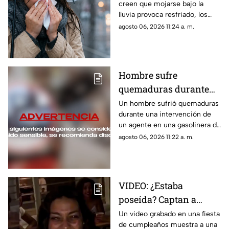
creen que mojarse bajo la
lluvia provoca resfriado, los
especialistas explican qué
agosto 06, 2026 11:24 a. m.
ocurre realmente y por qué el
riesgo de enfermarse es otra.
Hombre sufre
quemaduras durante
intervención de un
Un hombre sufrió quemaduras
durante una intervención de
agente en una
un agente en una gasolinera de
gasolinera de Arizona
Arizona. El incidente quedó
agosto 06, 2026 11:22 a. m.
grabado y ya es investigado
por las autoridades.
VIDEO: ¿Estaba
poseída? Captan a
mujer con
Un video grabado en una fiesta
de cumpleaños muestra a una
INQUIETANTE