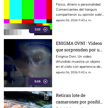
dinero o la
Físico, dinero o personalidad.
Comerciantes del tianguis
personalidad? Daniel
compartieron su opinión sobre
Oñate pregunta en el
qué es lo más importante al
agosto 06, 2026 11:43 a. m.
tianguis
elegir una pareja.
3:22
ENIGMA OVNI : Videos
que sorprenden por un
presunto platillo
Enigma Ovni. Un video
difundido muestra un objeto
volador
en el cielo con apariencia de
un presunto platillo volador y
agosto 06, 2026 11:42 a. m.
ha generado diversas
5:05
reacciones.
Retiran lote de
camarones por posible