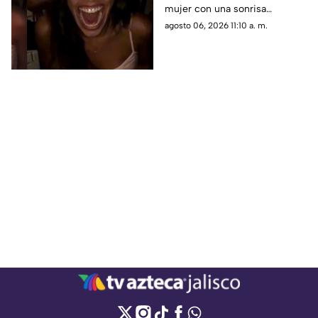
mujer con una sonrisa
SONRISA durante su
inquietante; usuarios debaten
agosto 06, 2026 11:10 a. m.
fiesta de cumpleaños
si fue posesión, filtro o una
broma armada.