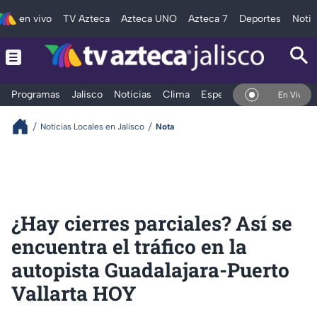
en vivo
TV Azteca
Azteca UNO
Azteca 7
Deportes
Notic
Programas
Jalisco
Noticias
Clima
Espectáculos
Deportes
En Vivo
Noticias Locales en Jalisco
Nota
¿Hay cierres parciales? Así se
encuentra el tráfico en la
autopista Guadalajara-Puerto
Vallarta HOY