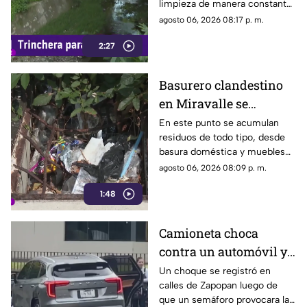
limpieza de manera constante
en la zona, algunas personas
agosto 06, 2026 08:17 p. m.
continúan arrojando basura al
2:27
canal de agua, provocando
acumulación de residuos.
Basurero clandestino
en Miravalle se
convierte en un foco de
En este punto se acumulan
residuos de todo tipo, desde
infección por
basura doméstica y muebles
acumulación de
viejos hasta animales muertos,
agosto 06, 2026 08:09 p. m.
residuos.
una situación que ha generado
1:48
molestias entre los vecinos,
quienes exigen una solución
ante el riesgo sanitario y las
Camioneta choca
condiciones insalubres del
contra un automóvil y
lugar.
termina sobre la
Un choque se registró en
calles de Zapopan luego de
banqueta
que un semáforo provocara la