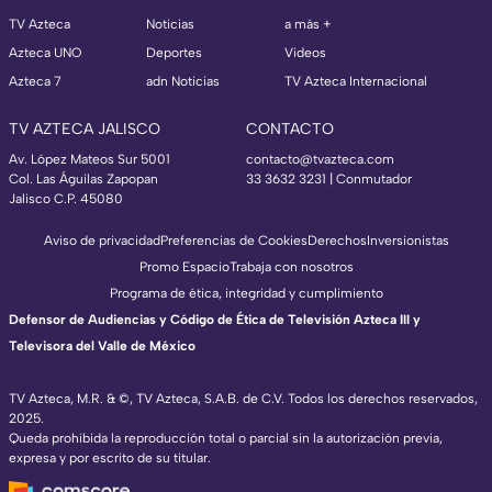
TV Azteca
Noticias
a más +
Azteca UNO
Deportes
Videos
Azteca 7
adn Noticias
TV Azteca Internacional
TV AZTECA JALISCO
CONTACTO
Av. López Mateos Sur 5001
contacto@tvazteca.com
Col. Las Águilas Zapopan
33 3632 3231 | Conmutador
Jalisco C.P. 45080
Aviso de privacidad
Preferencias de Cookies
Derechos
Inversionistas
Promo Espacio
Trabaja con nosotros
Programa de ética, integridad y cumplimiento
Defensor de Audiencias y Código de Ética de Televisión Azteca III y
Televisora del Valle de México
TV Azteca, M.R. & ©, TV Azteca, S.A.B. de C.V. Todos los derechos reservados,
2025.
Queda prohibida la reproducción total o parcial sin la autorización previa,
expresa y por escrito de su titular.