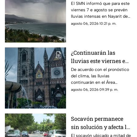
Nayarit este viernes 7
El SMN informó que para este
viernes 7 e agosto se prevén
de agosto
lluvias intensas en Nayarit de
75 a 150 mm
agosto 06, 2026 10:21 p. m.
¿Continuarán las
lluvias este viernes en
Guadalajara? Este es el
De acuerdo con el pronóstico
del clima, las lluvias
pronóstico del clima
continuarán en el Área
hoy 7 de agosto
Metropolitana de Guadalajara
agosto 06, 2026 09:39 p. m.
este viernes 7 de agosto 2026
Socavón permanece
sin solución y afecta la
circulación en calle
El socavón ubicado a mitad de