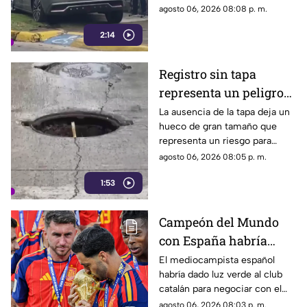
colisión entre dos vehículos.
agosto 06, 2026 08:08 p. m.
2:14
Registro sin tapa
representa un peligro
en avenida Miguel
La ausencia de la tapa deja un
hueco de gran tamaño que
López de Legaspi
representa un riesgo para
automovilistas, motociclistas,
agosto 06, 2026 08:05 p. m.
ciclistas y peatones que
1:53
transitan por la zona.
Campeón del Mundo
con España habría
rechazado al Real
El mediocampista español
habría dado luz verde al club
Madrid para fichar con
catalán para negociar con el
el Barcelona
Manchester City, mientras el
agosto 06, 2026 08:03 p. m.