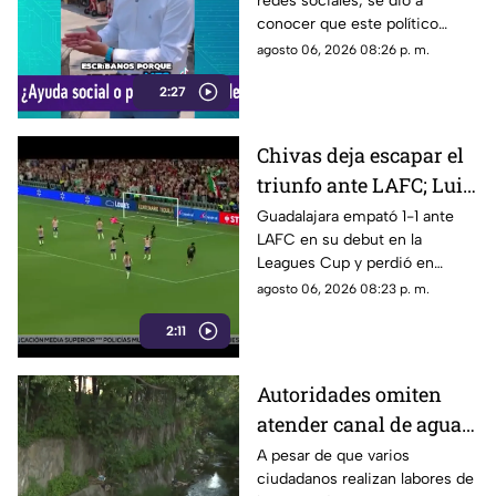
redes sociales, se dio a
ayudar algunas
conocer que este político
familias
presuntamente busca ayudar a
agosto 06, 2026 08:26 p. m.
la comunidad de Tonalá con
2:27
este descuento.
Chivas deja escapar el
triunfo ante LAFC; Luis
Romo es señalado por
Guadalajara empató 1-1 ante
LAFC en su debut en la
su cobro en penales
Leagues Cup y perdió en
penales; Luis Romo fue
agosto 06, 2026 08:23 p. m.
criticado por su ejecución.
2:11
Autoridades omiten
atender canal de agua
contaminado en
A pesar de que varios
ciudadanos realizan labores de
Tonalá