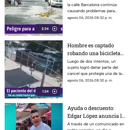
la calle Barcelona continúa
Barcelona
causando problemas para
quienes circulan por la zona,
agosto 06, 2026 08:32 p. m.
ya que, pese a ser cubierto en
2:34
varias ocasiones, vuelve a
aparecer con el paso del
tiempo.
Hombre es captado
robando una bicicleta
al ingresar a cochera
Luego de dos intentos, un
sujeto logró dañar parte del
ajena en calle Rancho
cancel que protegía una de las
Rodeo
puertas de una cochera
agosto 06, 2026 08:30 p. m.
ubicada sobre la calle Rancho
1:34
Rodeo, lo que le permitió
ingresar al inmueble.
Ayuda o descuento:
Edgar López anuncia la
nueva estrategia para
A través de un comunicado en