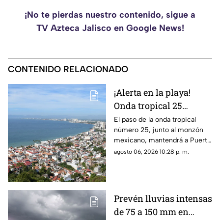
¡No te pierdas nuestro contenido, sigue a
TV Azteca Jalisco en Google News!
CONTENIDO RELACIONADO
¡Alerta en la playa!
Onda tropical 25
desatará lluvias
El paso de la onda tropical
número 25, junto al monzón
intensas y tormentas
mexicano, mantendrá a Puerto
en Puerto Vallarta
Vallarta bajo un temporal de
agosto 06, 2026 10:28 p. m.
lluvias intensas y actividad
eléctrica durante la tarde
Prevén lluvias intensas
de 75 a 150 mm en