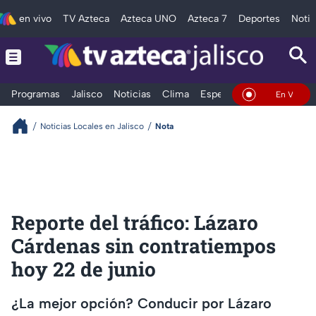
en vivo
TV Azteca
Azteca UNO
Azteca 7
Deportes
Notic
Programas
Jalisco
Noticias
Clima
Espectáculos
Deportes
En Vivo
Noticias Locales en Jalisco
Nota
Reporte del tráfico: Lázaro
Cárdenas sin contratiempos
hoy 22 de junio
¿La mejor opción? Conducir por Lázaro