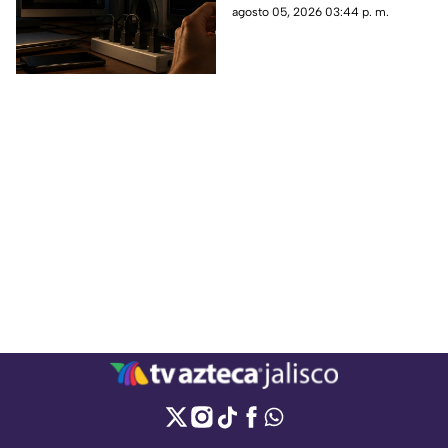
Conoce cuáles es
agosto 05, 2026 03:44 p. m.
recomendable desenchufar
para protegerlos y evitar
posibles daños.