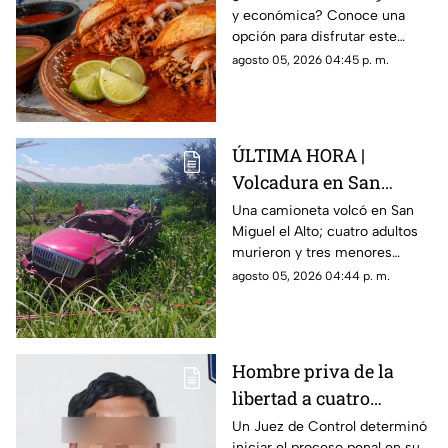
y económica? Conoce una
ricas en Guadalajara
opción para disfrutar este
platillo tapatío sin gastar de
agosto 05, 2026 04:45 p. m.
más y con todo su sabor
tradicional en familia.
ÚLTIMA HORA |
Volcadura en San
Miguel el Alto deja
Una camioneta volcó en San
Miguel el Alto; cuatro adultos
SALDO MORTAL y
murieron y tres menores
MÚLTIPLES lesionados
resultaron lesionados. Uno de
agosto 05, 2026 04:44 p. m.
ellos fue reportado grave.
Hombre priva de la
libertad a cuatro
personas; una MU3R3
Un Juez de Control determinó
iniciar el proceso penal en su