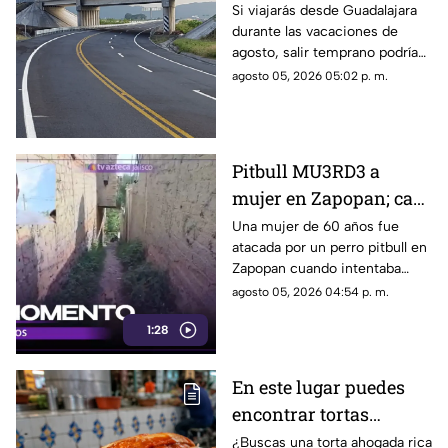
para evitar tráfico en
Si viajarás desde Guadalajara
durante las vacaciones de
vacaciones?
agosto, salir temprano podría
ayudarte a evitar tráfico, lluvias
agosto 05, 2026 05:02 p. m.
y retrasos en carretera.
Pitbull MU3RD3 a
mujer en Zapopan; casi
le 4RR4NCA la muñeca
Una mujer de 60 años fue
atacada por un perro pitbull en
y podría perder el brazo
Zapopan cuando intentaba
proteger a unas niñas.
agosto 05, 2026 04:54 p. m.
1:28
En este lugar puedes
encontrar tortas
ahogadas baratas y
¿Buscas una torta ahogada rica