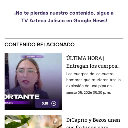
¡No te pierdas nuestro contenido, sigue a
TV Azteca Jalisco en Google News!
CONTENIDO RELACIONADO
ÚLTIMA HORA |
Entregan los cuerpos
de las cuatro víctimas
Los cuerpos de los cuatro
hombres que murieron tras la
tras explosión de pipa
explosión de una pipa en
en Tlaquepaque
Tlaquepaque ya fueron
agosto 05, 2026 05:30 p. m.
entregados a sus familiares.
0:18
DiCaprio y Bezos unen
sus fortunas para