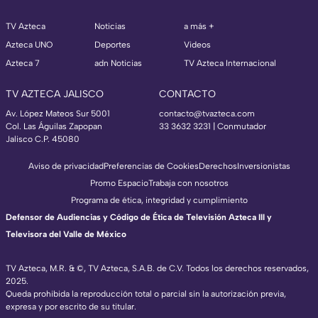
TV Azteca
Noticias
a más +
Azteca UNO
Deportes
Videos
Azteca 7
adn Noticias
TV Azteca Internacional
TV AZTECA JALISCO
CONTACTO
Av. López Mateos Sur 5001
contacto@tvazteca.com
Col. Las Águilas Zapopan
33 3632 3231 | Conmutador
Jalisco C.P. 45080
Aviso de privacidad
Preferencias de Cookies
Derechos
Inversionistas
Promo Espacio
Trabaja con nosotros
Programa de ética, integridad y cumplimiento
Defensor de Audiencias y Código de Ética de Televisión Azteca III y
Televisora del Valle de México
TV Azteca, M.R. & ©, TV Azteca, S.A.B. de C.V. Todos los derechos reservados,
2025.
Queda prohibida la reproducción total o parcial sin la autorización previa,
expresa y por escrito de su titular.