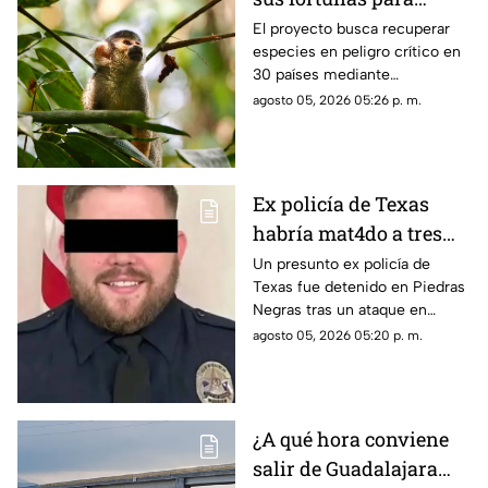
salvar 100 especies de
El proyecto busca recuperar
especies en peligro crítico en
la extinción
30 países mediante
financiamiento a programas de
agosto 05, 2026 05:26 p. m.
conservación durante los
próximos cinco años.
Ex policía de Texas
habría mat4do a tres
personas en Saltillo y
Un presunto ex policía de
Texas fue detenido en Piedras
huyó con su hijo; esto
Negras tras un ataque en
se sabe del caso
Saltillo que dejó un saldo
agosto 05, 2026 05:20 p. m.
mortal.
¿A qué hora conviene
salir de Guadalajara