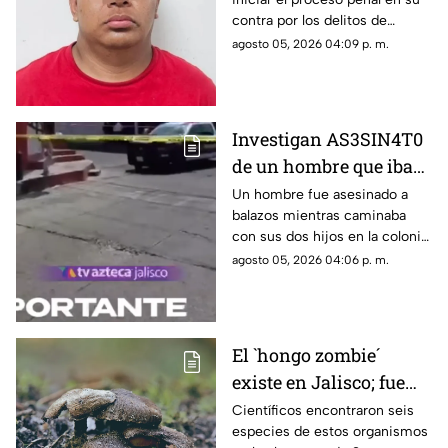
tras recibir un puñal en
contra por los delitos de
el cráneo
secuestro agravado y
agosto 05, 2026 04:09 p. m.
calificado, además de
imponerle prisión preventiva
como medida cautelar.
Investigan AS3SIN4T0
de un hombre que iba
acompañado de dos
Un hombre fue asesinado a
balazos mientras caminaba
menores en
con sus dos hijos en la colonia
Guadalajara
Valentín Gómez Farías, en
agosto 05, 2026 04:06 p. m.
Guadalajara. Autoridades
investigan el ataque.
El `hongo zombie´
existe en Jalisco; fue
bautizado en honor a
Científicos encontraron seis
especies de estos organismos
Guillermo del Toro