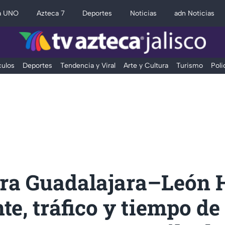
a UNO
Azteca 7
Deportes
Noticias
adn Noticias
ulos
Deportes
Tendencia y Viral
Arte y Cultura
Turismo
Poli
era Guadalajara–León 
te, tráfico y tiempo de