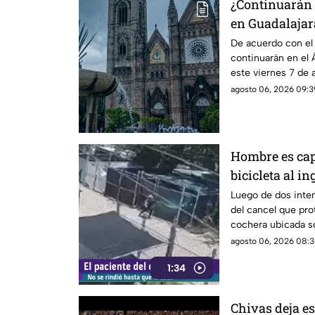
¿Continuarán l
en Guadalajara
del clima hoy 
De acuerdo con el p
continuarán en el 
este viernes 7 de
agosto 06, 2026 09:3
Hombre es ca
bicicleta al i
calle Rancho 
Luego de dos inten
del cancel que pro
cochera ubicada so
que le permitió in
agosto 06, 2026 08:3
1:34
Chivas deja es