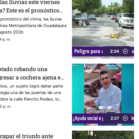
as lluvias este viernes
? Este es el pronóstico
7 de agosto
ronóstico del clima, las lluvias
Área Metropolitana de Guadalajara
 agosto 2026
9 p. m.
2:34
ptado robando una
ngresar a cochera ajena en
Rodeo
tos, un sujeto logró dañar parte
tegía una de las puertas de una
bre la calle Rancho Rodeo, lo
gresar al inmueble.
0 p. m.
2:27
capar el triunfo ante