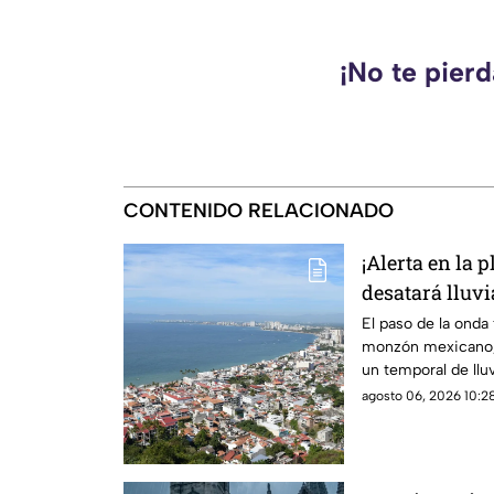
¡No te pier
CONTENIDO RELACIONADO
¡Alerta en la 
desatará lluv
en Puerto Vall
El paso de la onda
monzón mexicano, 
un temporal de lluv
durante la tarde
agosto 06, 2026 10:28