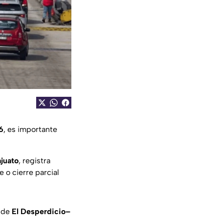
6
, es importante
juato
, registra
 o cierre parcial
a de
El Desperdicio–