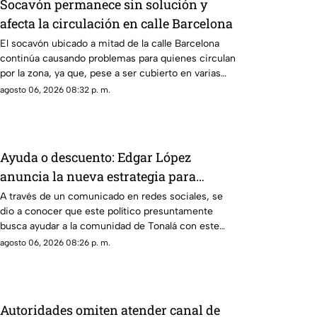
Socavón permanece sin solución y
afecta la circulación en calle Barcelona
El socavón ubicado a mitad de la calle Barcelona
continúa causando problemas para quienes circulan
por la zona, ya que, pese a ser cubierto en varias
ocasiones, vuelve a aparecer con el paso del
agosto 06, 2026 08:32 p. m.
tiempo.
Ayuda o descuento: Edgar López
anuncia la nueva estrategia para
ayudar algunas familias
A través de un comunicado en redes sociales, se
dio a conocer que este político presuntamente
busca ayudar a la comunidad de Tonalá con este
descuento.
agosto 06, 2026 08:26 p. m.
Autoridades omiten atender canal de