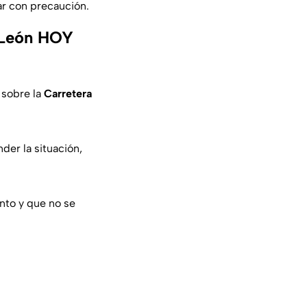
ar con precaución.
a–León HOY
 sobre la
Carretera
er la situación,
nto y que no se