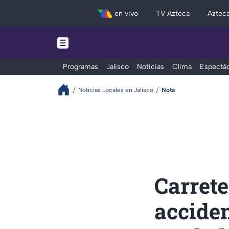
en vivo
TV Azteca
Aztec
Programas
Jalisco
Noticias
Clima
Espectác
Noticias Locales en Jalisco
Nota
Carret
acciden