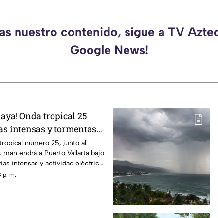
das nuestro contenido, sigue a TV Aztec
Google News!
playa! Onda tropical 25
ias intensas y tormentas
arta
 tropical número 25, junto al
mantendrá a Puerto Vallarta bajo
ias intensas y actividad eléctrica
 p. m.