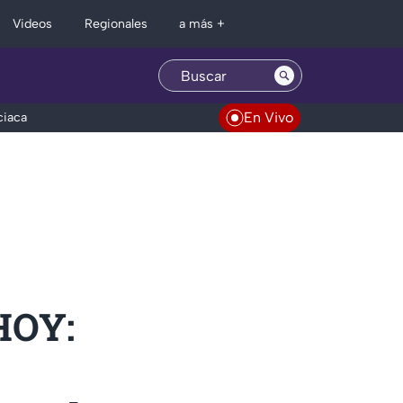
Regionales
Videos
a más +
En Vivo
ciaca
HOY: