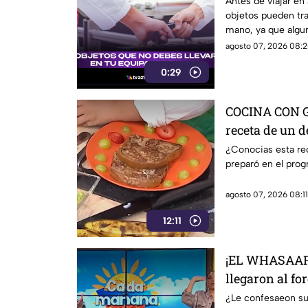
el aeropuerto
Antes de viajar en
objetos pueden tra
mano, ya que algun
pueden ser retirado
agosto 07, 2026 08:2
seguridad.
0:29
COCINA CON G
receta de un d
¿Conocias esta re
preparó en el pro
agosto 07, 2026 08:11
12:11
¡EL WHASAAP! 
llegaron al fo
1
¿Le confesaeon su