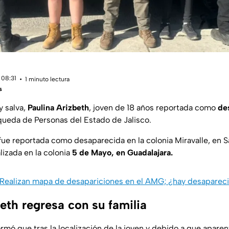
 08:31
1 minuto lectura
s
y salva,
Paulina Arizbeth
, joven de 18 años reportada como
de
ueda de Personas del Estado de Jalisco.
 fue reportada como desaparecida en la colonia Miravalle, en 
lizada en la colonia
5 de Mayo, en Guadalajara.
Realizan mapa de desapariciones en el AMG; ¿hay desapareci
eth regresa con su familia
rmó que tras la localización de la joven y debido a que apare