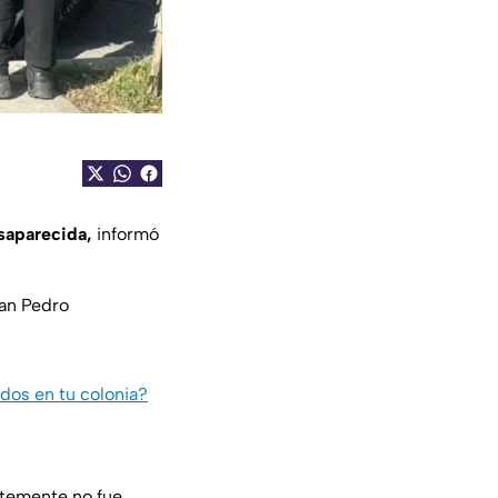
saparecida,
informó
San Pedro
dos en tu colonia?
ntemente no fue