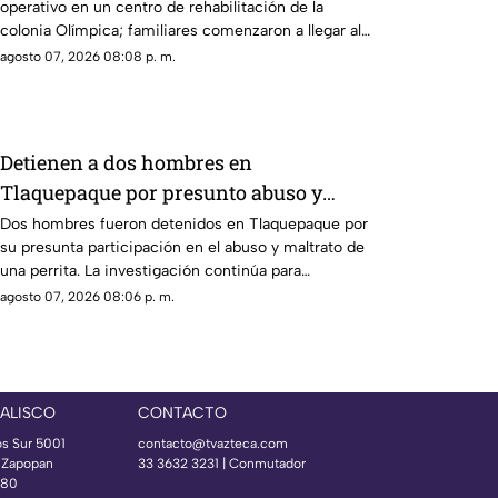
operativo en un centro de rehabilitación de la
colonia Olímpica; familiares comenzaron a llegar al
lugar.
agosto 07, 2026 08:08 p. m.
Detienen a dos hombres en
Tlaquepaque por presunto abuso y
maltrato animal contra una perrita
Dos hombres fueron detenidos en Tlaquepaque por
su presunta participación en el abuso y maltrato de
una perrita. La investigación continúa para
determinar su responsabilidad.
agosto 07, 2026 08:06 p. m.
JALISCO
CONTACTO
os Sur 5001
contacto@tvazteca.com
s Zapopan
33 3632 3231 | Conmutador
080