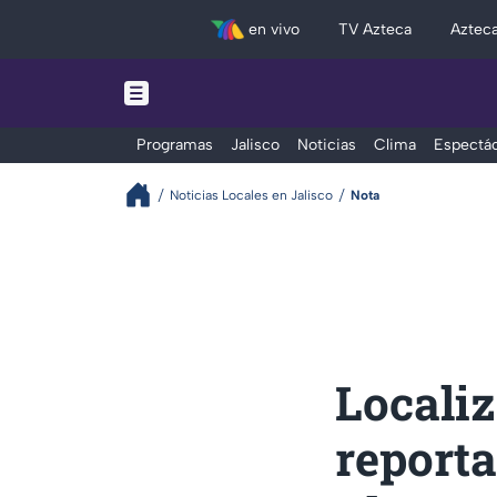
en vivo
TV Azteca
Aztec
Programas
Jalisco
Noticias
Clima
Espectác
Noticias Locales en Jalisco
Nota
Localiz
report