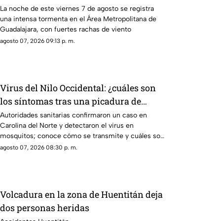
VIENTO superiores a los 60 km/h
La noche de este viernes 7 de agosto se registra
una intensa tormenta en el Área Metropolitana de
durante lluvia en Guadalajara
Guadalajara, con fuertes rachas de viento
agosto 07, 2026 09:13 p. m.
Virus del Nilo Occidental: ¿cuáles son
los síntomas tras una picadura de
mosquito?
Autoridades sanitarias confirmaron un caso en
Carolina del Norte y detectaron el virus en
mosquitos; conoce cómo se transmite y cuáles son
sus síntomas.
agosto 07, 2026 08:30 p. m.
Volcadura en la zona de Huentitán deja
dos personas heridas