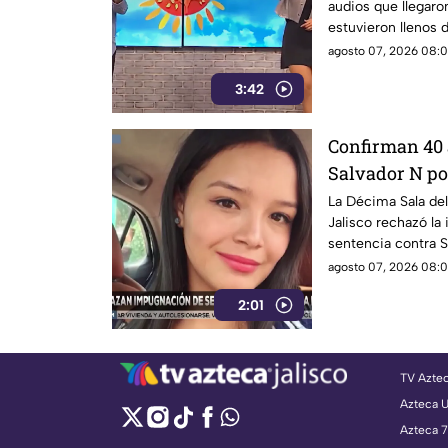
audios que llegaro
estuvieron llenos d
agosto 07, 2026 08:0
3:42
Confirman 40 
Salvador N por
Urteaga
La Décima Sala del
Jalisco rechazó la
sentencia contra S
Isis, ocurrido en 2
agosto 07, 2026 08:0
2:01
TV Azte
Azteca 
Azteca 7