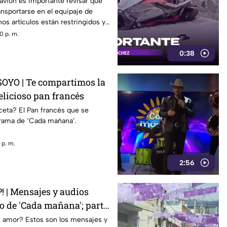
 avión es importante revisar qué
nsportarse en el equipaje de
os artículos están restringidos y
s durante los filtros de
0 p. m.
0:38
OYO | Te compartimos la
elicioso pan francés
ceta? El Pan francés que se
grama de ‘Cada mañana’.
 p. m.
2:56
| Mensajes y audios
ro de 'Cada mañana'; parte
 amor? Estos son los mensajes y