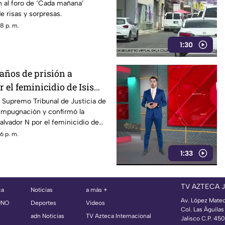
n al foro de ‘Cada mañana’
e risas y sorpresas.
8 p. m.
1:30
años de prisión a
 el feminicidio de Isis
 Supremo Tribunal de Justicia de
 impugnación y confirmó la
alvador N por el feminicidio de
020.
6 p. m.
1:33
TV AZTECA 
ca
Noticias
a más +
Av. López Mate
UNO
Deportes
Videos
Col. Las Águila
adn Noticias
TV Azteca Internacional
Jalisco C.P. 45