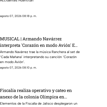
Accidentes Huentitán
agosto 07, 2026 08:18 p. m.
MUSICAL | Armando Navárrez
interpreta 'Corazón en modo Avión' EN
VIVO
Armando Navárrez trae la música Ranchera al set de
‘Cada Mañana’ interpretando su canción ‘Corazón
en modo Avión’.
agosto 07, 2026 08:10 p. m.
Fiscalía realiza operativo y cateo en
anexo de la colonia Olímpica en
Guadalajara
Elementos de la Fiscalía de Jalisco desplegaron un