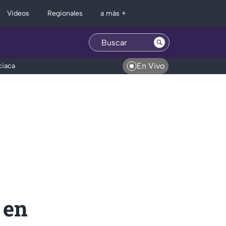
Regionales
Videos
a más +
En Vivo
ciaca
 en