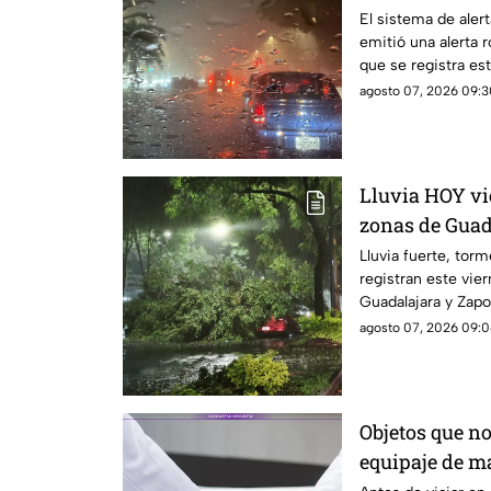
árboles e inu
El sistema de alert
emitió una alerta r
que se registra e
agosto 07, 2026 09:3
Lluvia HOY vi
zonas de Guad
Lluvia fuerte, torm
registran este vie
Guadalajara y Zapo
agosto 07, 2026 09:0
Objetos que no
equipaje de m