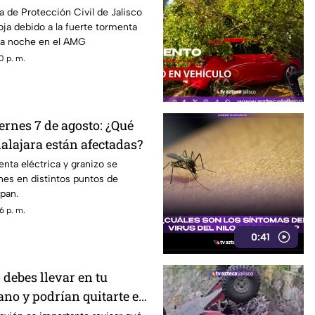
ndaciones
a de Protección Civil de Jalisco
oja debido a la fuerte tormenta
sta noche en el AMG
0 p. m.
ernes 7 de agosto: ¿Qué
alajara están afectadas?
enta eléctrica y granizo se
rnes en distintos puntos de
pan.
6 p. m.
0:41
 debes llevar en tu
ano y podrían quitarte en