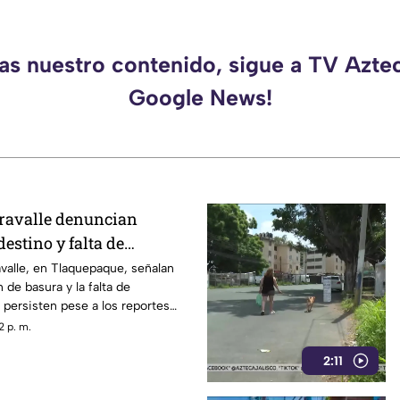
das nuestro contenido, sigue a TV Aztec
Google News!
ravalle denuncian
estino y falta de
 en la colonia
valle, en Tlaquepaque, señalan
 de basura y la falta de
l persisten pese a los reportes
2 p. m.
2:11