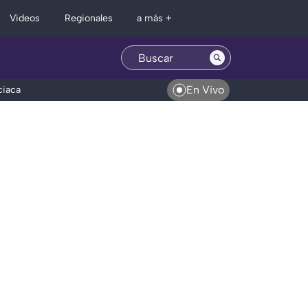
Regionales
Videos
a más +
En Vivo
ciaca