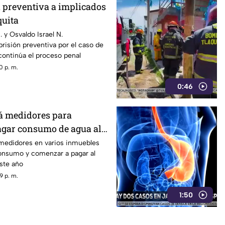
n preventiva a implicados
quita
 y Osvaldo Israel N.
isión preventiva por el caso de
continúa el proceso penal
0 p. m.
0:46
á medidores para
gar consumo de agua al
 medidores en varios inmuebles
onsumo y comenzar a pagar al
este año
9 p. m.
1:50