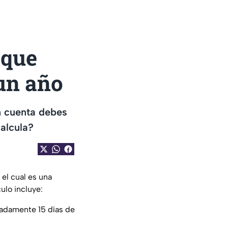
 que
 un año
n cuenta debes
calcula?
 el cual es una
ulo incluye:
madamente 15 días de