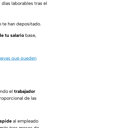
días laborables tras el
o te han depositado.
e tu salario
base,
nuevas que pueden
uando el
trabajador
roporcional de las
espide
al empleado
to más tres meses de