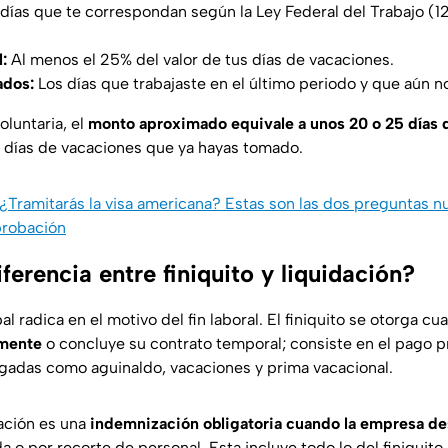
días que te correspondan según la Ley Federal del Trabajo (12 
l:
Al menos el 25% del valor de tus días de vacaciones.
ados:
Los días que trabajaste en el último periodo y que aún n
oluntaria, el
monto aproximado equivale a unos 20 o 25 días d
 días de vacaciones que ya hayas tomado.
¿Tramitarás la visa americana? Estas son las dos preguntas 
probación
iferencia entre finiquito y liquidación?
al radica en el motivo del fin laboral. El finiquito se otorga c
amente
o concluye su contrato temporal; consiste en el pago p
gadas como aguinaldo, vacaciones y prima vacacional.
ación es una
indemnización obligatoria cuando la empresa d
da o por recorte de personal. Esta incluye todo lo del finiqui