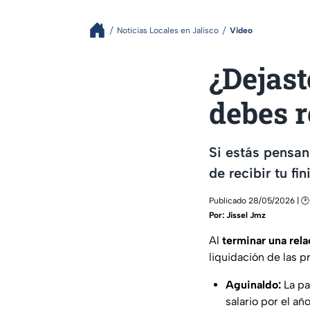
Noticias Locales en Jalisco
Video
¿Dejast
debes r
Si estás pensa
de recibir tu f
Publicado 28/05/2026 | 🕑 
Por:
Jissel Jmz
Al
terminar una rela
liquidación de las 
Aguinaldo:
La pa
salario por el añ