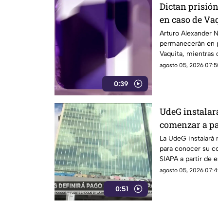
Dictan prisió
en caso de Va
Arturo Alexander N.
permanecerán en pr
Vaquita, mientras 
agosto 05, 2026 07:5
0:39
UdeG instalar
comenzar a pa
SIAPA
La UdeG instalará
para conocer su c
SIAPA a partir de 
agosto 05, 2026 07:4
0:51