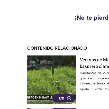
¡No te pier
CONTENIDO RELACIONADO
Vecinos de Mi
basurero cland
seguridad vial
Habitantes de Mira
que la acumulación
infraestructura via
realizados
agosto 05, 2026 07:5
1:31