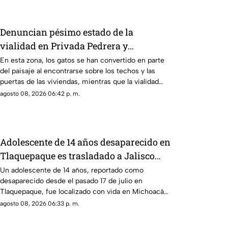
Denuncian pésimo estado de la
vialidad en Privada Pedrera y
Barrancones
En esta zona, los gatos se han convertido en parte
del paisaje al encontrarse sobre los techos y las
puertas de las viviendas, mientras que la vialidad
muestra un evidente deterioro.
agosto 08, 2026 06:42 p. m.
Adolescente de 14 años desaparecido en
Tlaquepaque es trasladado a Jalisco
tras ser localizado en Michoacán
Un adolescente de 14 años, reportado como
desaparecido desde el pasado 17 de julio en
Tlaquepaque, fue localizado con vida en Michoacán
y ya es trasladado de regreso a Jalisco para reunirse
agosto 08, 2026 06:33 p. m.
con su familia.