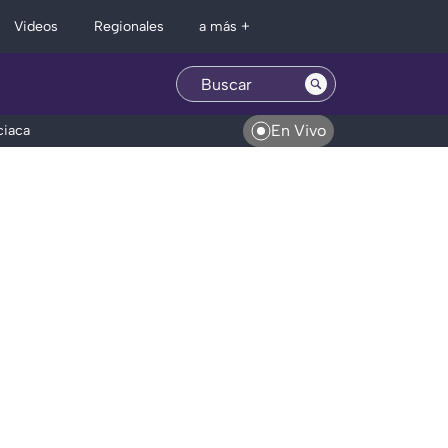
Regionales
Videos
a más +
En Vivo
ciaca