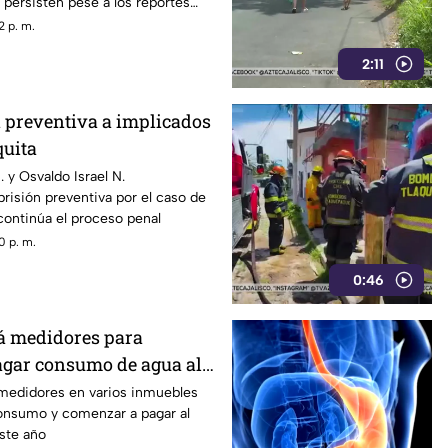
l persisten pese a los reportes
2 p. m.
2:11
n preventiva a implicados
quita
 y Osvaldo Israel N.
isión preventiva por el caso de
continúa el proceso penal
0 p. m.
0:46
á medidores para
gar consumo de agua al
 medidores en varios inmuebles
onsumo y comenzar a pagar al
este año