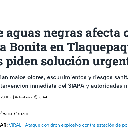
 aguas negras afecta c
a Bonita en Tlaquepaq
 piden solución urgen
an malos olores, escurrimientos y riesgos sanita
ntervención inmediata del SIAPA y autoridades m
20:11
| Actualizado 🕑 18:44
 Óscar Orozco.
AR:
VIRAL | Ataque con dron explosivo contra estación de pol