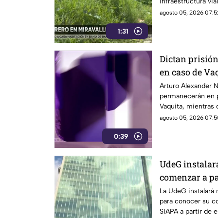
infraestructura via
realizados
agosto 05, 2026 07:5
1:31
Dictan prisió
en caso de Va
Arturo Alexander N.
permanecerán en pr
Vaquita, mientras 
agosto 05, 2026 07:5
0:39
UdeG instalar
comenzar a pa
SIAPA
La UdeG instalará
para conocer su c
SIAPA a partir de 