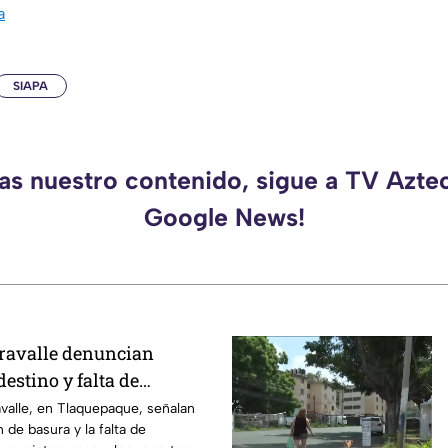
a
SIAPA
das nuestro contenido, sigue a TV Aztec
Google News!
ravalle denuncian
estino y falta de
 en la colonia
valle, en Tlaquepaque, señalan
 de basura y la falta de