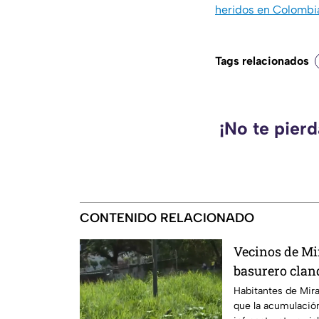
heridos en Colombi
Tags relacionados
¡No te pier
CONTENIDO RELACIONADO
Vecinos de Mi
basurero cland
seguridad vial
Habitantes de Mira
que la acumulación