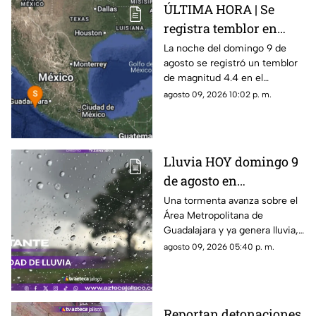
ÚLTIMA HORA | Se
registra temblor en
Jalisco; ¿hay daños?
La noche del domingo 9 de
agosto se registró un temblor
de magnitud 4.4 en el
municipio de Puerto Vallarta,
agosto 09, 2026 10:02 p. m.
Jalisco
Lluvia HOY domingo 9
de agosto en
Guadalajara: ¿Dónde
Una tormenta avanza sobre el
Área Metropolitana de
está lloviendo y qué
Guadalajara y ya genera lluvia,
zonas tienen alerta?
actividad eléctrica y rachas de
agosto 09, 2026 05:40 p. m.
viento en distintas zonas.
Reportan detonaciones