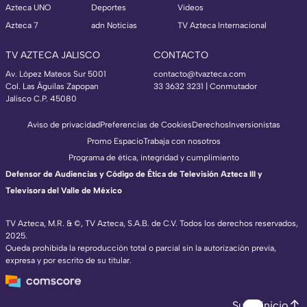
Azteca UNO
Deportes
Videos
Azteca 7
adn Noticias
TV Azteca Internacional
TV AZTECA JALISCO
CONTACTO
Av. López Mateos Sur 5001
contacto@tvazteca.com
Col. Las Águilas Zapopan
33 3632 3231 | Conmutador
Jalisco C.P. 45080
Aviso de privacidad
Preferencias de Cookies
Derechos
Inversionistas
Promo Espacio
Trabaja con nosotros
Programa de ética, integridad y cumplimiento
Defensor de Audiencias y Código de Ética de Televisión Azteca III y
Televisora del Valle de México
TV Azteca, M.R. & ©, TV Azteca, S.A.B. de C.V. Todos los derechos reservados,
2025.
Queda prohibida la reproducción total o parcial sin la autorización previa,
expresa y por escrito de su titular.
Subir inicio