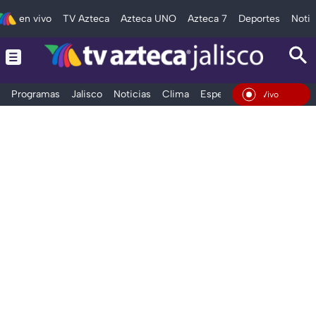
en vivo
TV Azteca
Azteca UNO
Azteca 7
Deportes
Notic
Programas
Jalisco
Noticias
Clima
Espectáculos
Deportes
En Vivo