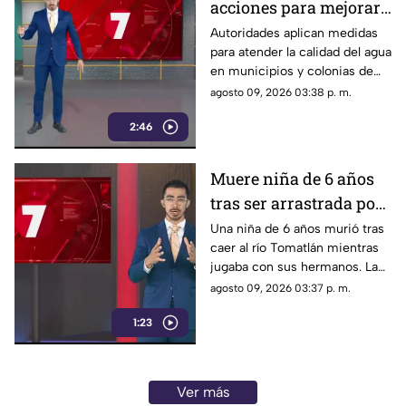
acciones para mejorar
la calidad del agua en
Autoridades aplican medidas
para atender la calidad del agua
municipios y colonias
en municipios y colonias de
afectadas
Guadalajara. Las acciones
agosto 09, 2026 03:38 p. m.
buscan restablecer el servicio
2:46
con mejores condiciones.
Muere niña de 6 años
tras ser arrastrada por
la corriente del río
Una niña de 6 años murió tras
caer al río Tomatlán mientras
Tomatlán
jugaba con sus hermanos. La
corriente la arrastró y provocó
agosto 09, 2026 03:37 p. m.
su fallecimiento; los otros
1:23
menores sobrevivieron.
Ver más