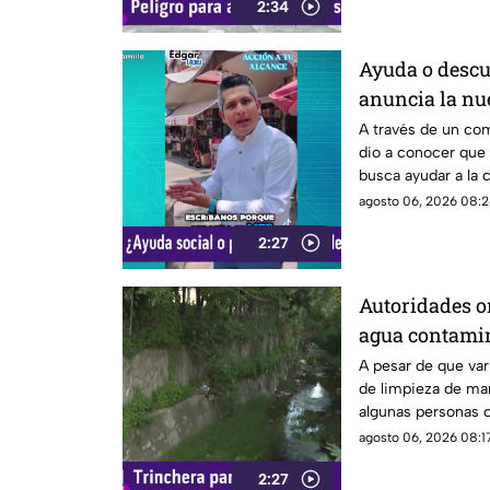
2:34
Ayuda o descu
anuncia la nu
ayudar alguna
A través de un co
dio a conocer que
busca ayudar a la
descuento.
agosto 06, 2026 08:2
2:27
Autoridades o
agua contami
A pesar de que var
de limpieza de man
algunas personas c
canal de agua, pr
agosto 06, 2026 08:17
residuos.
2:27