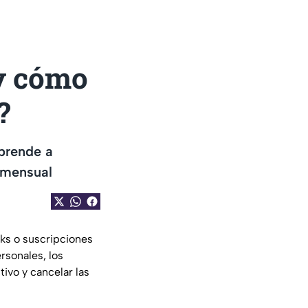
 y cómo
?
Aprende a
o mensual
ks o suscripciones
rsonales, los
ivo y cancelar las