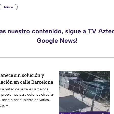
Jalisco
das nuestro contenido, sigue a TV Aztec
Google News!
nece sin solución y
ulación en calle Barcelona
 a mitad de la calle Barcelona
 problemas para quienes circulan
, pese a ser cubierto en varias
a aparecer con el paso del
2 p. m.