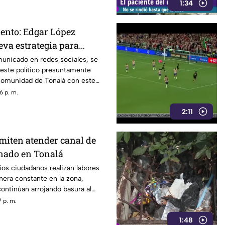
1:34
ento: Edgar López
eva estrategia para
s familias
municado en redes sociales, se
 este político presuntamente
 comunidad de Tonalá con este
6 p. m.
2:11
miten atender canal de
nado en Tonalá
ios ciudadanos realizan labores
era constante en la zona,
ontinúan arrojando basura al
ovocando acumulación de
 p. m.
1:48