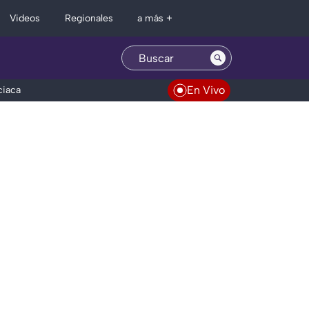
Regionales
Videos
a más +
En Vivo
ciaca