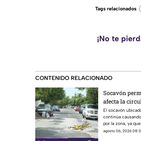
Tags relacionados
¡No te pier
CONTENIDO RELACIONADO
Socavón perma
afecta la circ
El socavón ubicado
continúa causando
por la zona, ya que
ocasiones, vuelve 
agosto 06, 2026 08:3
tiempo.