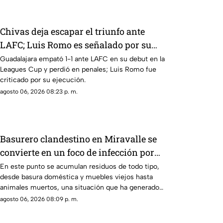
Chivas deja escapar el triunfo ante
LAFC; Luis Romo es señalado por su
cobro en penales
Guadalajara empató 1-1 ante LAFC en su debut en la
Leagues Cup y perdió en penales; Luis Romo fue
criticado por su ejecución.
agosto 06, 2026 08:23 p. m.
Basurero clandestino en Miravalle se
convierte en un foco de infección por
acumulación de residuos.
En este punto se acumulan residuos de todo tipo,
desde basura doméstica y muebles viejos hasta
animales muertos, una situación que ha generado
molestias entre los vecinos, quienes exigen una
agosto 06, 2026 08:09 p. m.
solución ante el riesgo sanitario y las condiciones
insalubres del lugar.