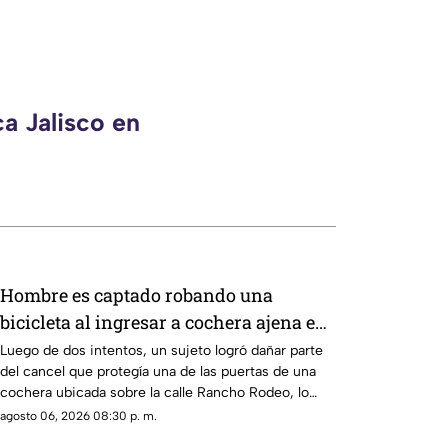
a Jalisco en
Hombre es captado robando una
bicicleta al ingresar a cochera ajena en
calle Rancho Rodeo
Luego de dos intentos, un sujeto logró dañar parte
del cancel que protegía una de las puertas de una
cochera ubicada sobre la calle Rancho Rodeo, lo
que le permitió ingresar al inmueble.
agosto 06, 2026 08:30 p. m.