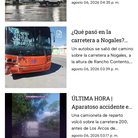
moderadas a fuertes y
agosto 06, 2026 04:35 p. m.
Guadalajara?
autoridades llaman a conducir
con extrema precaución.
¿Qué pasó en la
carretera a Nogales?
Accidente de autobús
Un autobús se salió del camino
sobre la carretera a Nogales, a
genera largas filas
la altura de Rancho Contento,
provocando largas filas hacia
agosto 06, 2026 03:39 p. m.
Tequila. Reportes preliminares
indican que no hubo heridos.
ÚLTIMA HORA |
Aparatoso accidente en
Puerto Vallarta:
Una camioneta de reparto
volcó sobre la carretera 200,
reportan volcadura
antes de Los Arcos de
antes de Mismaloya
Mismaloya; esto se sabe al
agosto 06, 2026 03:17 p. m.