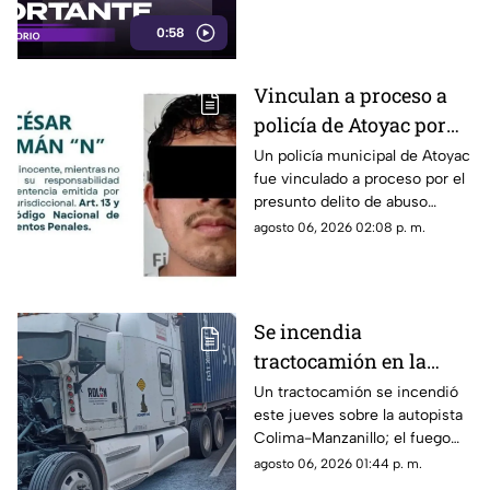
momento.
0:58
Vinculan a proceso a
policía de Atoyac por
presunto 4BUS0
Un policía municipal de Atoyac
fue vinculado a proceso por el
S3XU4L infantil
presunto delito de abuso
sexual infantil contra una
agosto 06, 2026 02:08 p. m.
adolescente. Permanecerá en
prisión preventiva mientras
continúa la investigación.
Se incendia
tractocamión en la
autopista Colima-
Un tractocamión se incendió
este jueves sobre la autopista
Manzanillo;
Colima-Manzanillo; el fuego
circulación queda
fue controlado y no hubo
agosto 06, 2026 01:44 p. m.
parcialmente afectada
personas lesionadas.