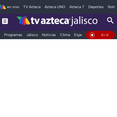
en vivo
TV Azteca
Azteca UNO
Azteca 7
Deportes
Notic
Programas
Jalisco
Noticias
Clima
Espectáculos
Deportes
En Vivo