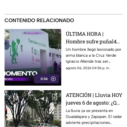
CONTENIDO RELACIONADO
ÚLTIMA HORA |
Hombre sufre puñal4da
en el abdomen tras
Un hombre llegó lesionado por
arma blanca a la Cruz Verde
agresión en
Ignacio Allende tras ser
Guadalajara
agredido por un sujeto.
agosto 06, 2026 04:56 p. m.
0:36
ATENCIÓN | Lluvia HOY
jueves 6 de agosto: ¿Qué
zonas están afectadas
La lluvia ya se presenta en
Guadalajara y Zapopan. El radar
en el Área
advierte precipitaciones
Metropolitana de