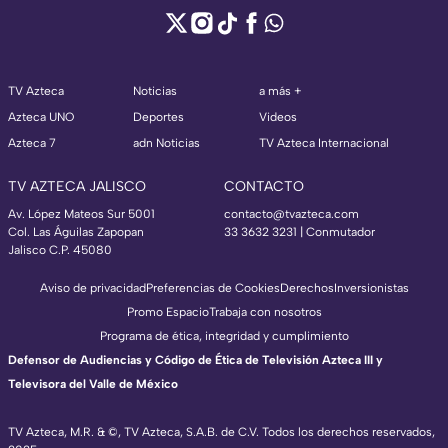
TV Azteca
Noticias
a más +
Azteca UNO
Deportes
Videos
Azteca 7
adn Noticias
TV Azteca Internacional
TV AZTECA JALISCO
CONTACTO
Av. López Mateos Sur 5001
contacto@tvazteca.com
Col. Las Águilas Zapopan
33 3632 3231 | Conmutador
Jalisco C.P. 45080
Aviso de privacidad
Preferencias de Cookies
Derechos
Inversionistas
Promo Espacio
Trabaja con nosotros
Programa de ética, integridad y cumplimiento
Defensor de Audiencias y Código de Ética de Televisión Azteca III y
Televisora del Valle de México
TV Azteca, M.R. & ©, TV Azteca, S.A.B. de C.V. Todos los derechos reservados,