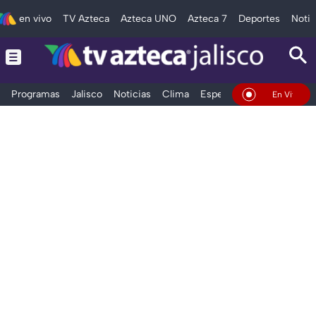
en vivo
TV Azteca
Azteca UNO
Azteca 7
Deportes
Notic
Programas
Jalisco
Noticias
Clima
Espectáculos
Deportes
En Vivo