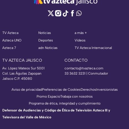
TV Azteca
Noticias
a más +
Azteca UNO
Deportes
Videos
Azteca 7
adn Noticias
TV Azteca Internacional
TV AZTECA JALISCO
CONTACTO
Av. López Mateos Sur 5001
contacto@tvazteca.com
Col. Las Águilas Zapopan
33 3632 3231 | Conmutador
Jalisco C.P. 45080
Aviso de privacidad
Preferencias de Cookies
Derechos
Inversionistas
Promo Espacio
Trabaja con nosotros
Programa de ética, integridad y cumplimiento
Defensor de Audiencias y Código de Ética de Televisión Azteca III y
Televisora del Valle de México