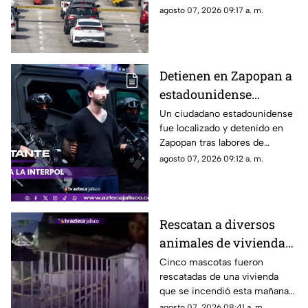
circulación en tiempo
antes de salir para evitar
agosto 07, 2026 09:17 a. m.
real?
contratiempos en carretera.
Detienen en Zapopan a
estadounidense
buscado por INTERPOL
Un ciudadano estadounidense
fue localizado y detenido en
y autoridades de EU
Zapopan tras labores de
investigación; era buscado por
agosto 07, 2026 09:12 a. m.
autoridades internacionales y
enfrentaba un proceso de
extradición.
Rescatan a diversos
animales de vivienda
en llamas en
Cinco mascotas fueron
rescatadas de una vivienda
Guadalajara
que se incendió esta mañana
en la colonia Arcos Vallarta,
agosto 07, 2026 08:41 a. m.