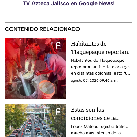
TV Azteca Jalisco en Google News!
CONTENIDO RELACIONADO
Habitantes de
Tlaquepaque reportan
olor a gas en estas
Habitantes de Tlaquepaque
reportaron un fuerte olor a gas
colonias
en distintas colonias; esto fue
lo que encontraron bomberos
agosto 07, 2026 09:46 a. m.
municipales
Estas son las
condiciones de la
avenida López Mateos
López Mateos registra tráfico
mucho más intenso de lo
HOY Viernes 7 de