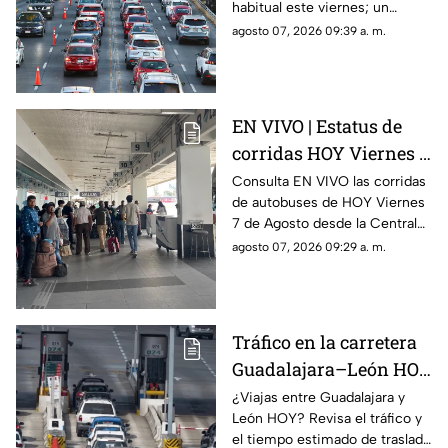
habitual este viernes; un
Agosto 2026
recorrido de sur a norte toma
agosto 07, 2026 09:39 a. m.
más de una hora.
EN VIVO | Estatus de
corridas HOY Viernes 7
de Agosto 2026 en la
Consulta EN VIVO las corridas
de autobuses de HOY Viernes
Central Nueva de
7 de Agosto desde la Central
Tlaquepaque; salidas
Nueva de Tlaquepaque y revisa
agosto 07, 2026 09:29 a. m.
de Guadalajara
horarios y destinos.
Tráfico en la carretera
Guadalajara–León HOY
Viernes 7 de Agosto
¿Viajas entre Guadalajara y
León HOY? Revisa el tráfico y
2026: ¿cómo está la
el tiempo estimado de traslado