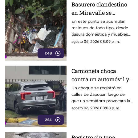
Basurero clandestino
en Miravalle se
convierte en un foco de
En este punto se acumulan
residuos de todo tipo, desde
infección por
basura doméstica y muebles
acumulación de
viejos hasta animales muertos,
agosto 06, 2026 08:09 p. m.
residuos.
una situación que ha generado
1:48
molestias entre los vecinos,
quienes exigen una solución
ante el riesgo sanitario y las
Camioneta choca
condiciones insalubres del
contra un automóvil y
lugar.
termina sobre la
Un choque se registró en
calles de Zapopan luego de
banqueta
que un semáforo provocara la
colisión entre dos vehículos.
agosto 06, 2026 08:08 p. m.
2:14
Registro sin tapa