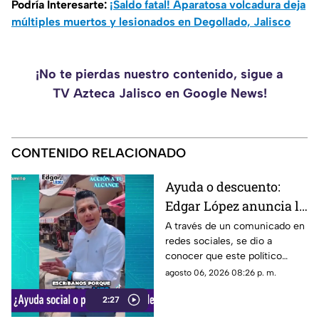
Podría Interesarte:
¡Saldo fatal! Aparatosa volcadura deja
múltiples muertos y lesionados en Degollado, Jalisco
¡No te pierdas nuestro contenido, sigue a
TV Azteca Jalisco en Google News!
CONTENIDO RELACIONADO
Ayuda o descuento:
Edgar López anuncia la
nueva estrategia para
A través de un comunicado en
redes sociales, se dio a
ayudar algunas
conocer que este político
familias
presuntamente busca ayudar a
agosto 06, 2026 08:26 p. m.
la comunidad de Tonalá con
2:27
este descuento.