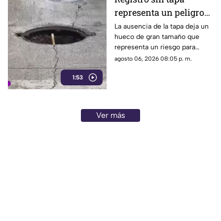
representa un peligro
en avenida Miguel
La ausencia de la tapa deja un
hueco de gran tamaño que
López de Legaspi
representa un riesgo para
automovilistas, motociclistas,
agosto 06, 2026 08:05 p. m.
ciclistas y peatones que
1:53
transitan por la zona.
Ver más