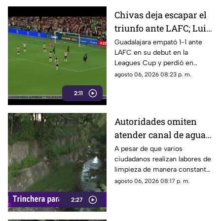
Chivas deja escapar el
triunfo ante LAFC; Luis
Romo es señalado por
Guadalajara empató 1-1 ante
LAFC en su debut en la
su cobro en penales
Leagues Cup y perdió en
penales; Luis Romo fue
agosto 06, 2026 08:23 p. m.
criticado por su ejecución.
2:11
Autoridades omiten
atender canal de agua
contaminado en
A pesar de que varios
ciudadanos realizan labores de
Tonalá
limpieza de manera constante
en la zona, algunas personas
agosto 06, 2026 08:17 p. m.
continúan arrojando basura al
2:27
canal de agua, provocando
acumulación de residuos.