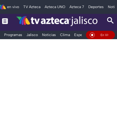
en vivo
TV Azteca
Azteca UNO
Azteca 7
Deportes
Notic
Programas
Jalisco
Noticias
Clima
Espectáculos
Deportes
En Vivo