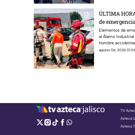
ÚLTIMA HORA 
de emergencia
¿hay heridos?
Elementos de emer
al Álamo Industrial
hombre accidenta
agosto 06, 2026 01:06
TV Azte
Azteca 
Azteca 7