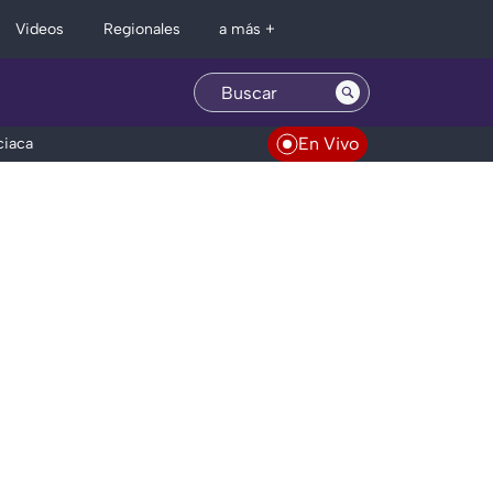
Regionales
Videos
a más +
En Vivo
ciaca