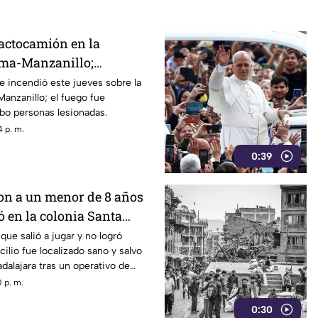
ractocamión en la
ima-Manzanillo;
ueda parcialmente
 incendió este jueves sobre la
anzanillo; el fuego fue
bo personas lesionadas.
 p. m.
0:39
on a un menor de 8 años
ó en la colonia Santa
que salió a jugar y no logró
ilio fue localizado sano y salvo
dalajara tras un operativo de
onia Santa Cecilia.
 p. m.
0:30