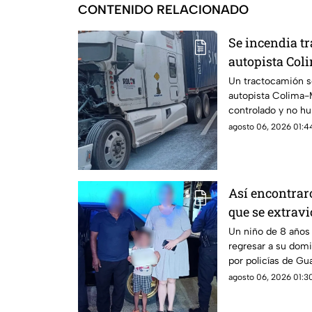
CONTENIDO RELACIONADO
Se incendia t
autopista Col
circulación q
Un tractocamión se
autopista Colima-M
afectada
controlado y no hu
agosto 06, 2026 01:44
Así encontrar
que se extravi
Cecilia
Un niño de 8 años 
regresar a su domic
por policías de Gua
búsqueda en la col
agosto 06, 2026 01:30