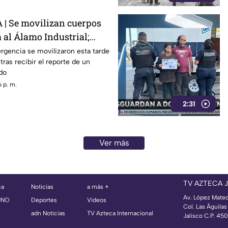
| Se movilizan cuerpos
 al Álamo Industrial;
gencia se movilizaron esta tarde
 tras recibir el reporte de un
do
 p. m.
2:31
Ver más
TV AZTECA 
ca
Noticias
a más +
Av. López Mate
UNO
Deportes
Videos
Col. Las Águila
adn Noticias
TV Azteca Internacional
Jalisco C.P. 45