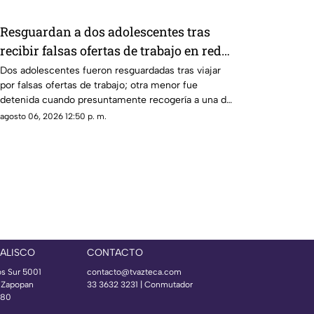
Resguardan a dos adolescentes tras
recibir falsas ofertas de trabajo en redes
sociales
Dos adolescentes fueron resguardadas tras viajar
por falsas ofertas de trabajo; otra menor fue
detenida cuando presuntamente recogería a una de
ellas
agosto 06, 2026 12:50 p. m.
JALISCO
CONTACTO
os Sur 5001
contacto@tvazteca.com
s Zapopan
33 3632 3231 | Conmutador
080