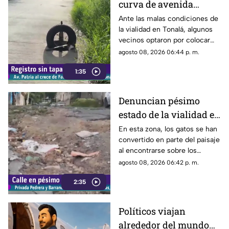
curva de avenida
Patria
Ante las malas condiciones de
la vialidad en Tonalá, algunos
vecinos optaron por colocar
una llanta como señalamiento
agosto 08, 2026 06:44 p. m.
improvisado para alertar a los
1:35
conductores sobre los hoyos y
evitar posibles accidentes al
transitar por la zona.
Denuncian pésimo
estado de la vialidad en
Privada Pedrera y
En esta zona, los gatos se han
convertido en parte del paisaje
Barrancones
al encontrarse sobre los
techos y las puertas de las
agosto 08, 2026 06:42 p. m.
viviendas, mientras que la
2:35
vialidad muestra un evidente
deterioro.
Políticos viajan
alrededor del mundo