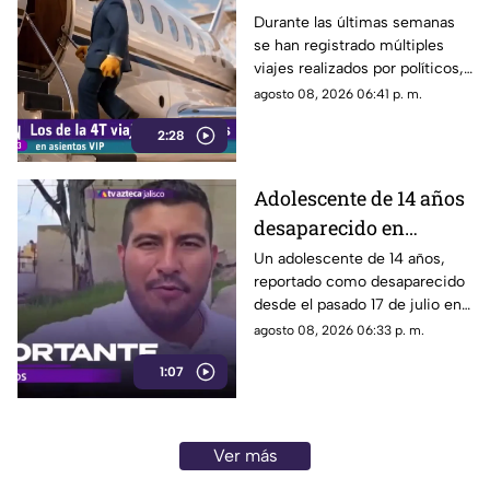
sin ninguna
Durante las últimas semanas
se han registrado múltiples
preocupación
viajes realizados por políticos,
sin que hasta el momento
agosto 08, 2026 06:41 p. m.
exista información clara sobre
2:28
los motivos de estos
desplazamientos ni una
explicación detallada sobre el
Adolescente de 14 años
elevado gasto que han
desaparecido en
generado.
Tlaquepaque es
Un adolescente de 14 años,
reportado como desaparecido
trasladado a Jalisco
desde el pasado 17 de julio en
tras ser localizado en
Tlaquepaque, fue localizado
agosto 08, 2026 06:33 p. m.
Michoacán
con vida en Michoacán y ya es
1:07
trasladado de regreso a Jalisco
para reunirse con su familia.
Ver más