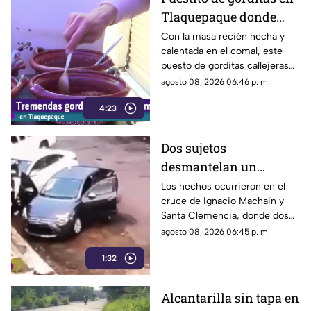
Tlaquepaque donde
una nunca es suficiente
Con la masa recién hecha y
calentada en el comal, este
puesto de gorditas callejeras
en Tlaquepaque promete
agosto 08, 2026 06:46 p. m.
conquistar el antojo.
4:23
Dos sujetos
desmantelan un
vehículo a plena luz del
Los hechos ocurrieron en el
cruce de Ignacio Machain y
día en Guadalajara
Santa Clemencia, donde dos
sujetos fueron captados
agosto 08, 2026 06:45 p. m.
retirando múltiples autopartes
1:32
de la carrocería de un vehículo.
Alcantarilla sin tapa en