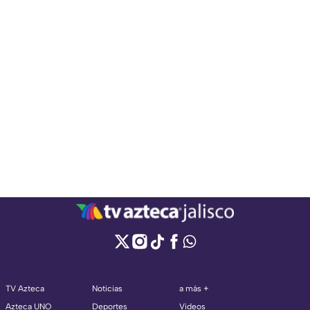
TV Azteca
Noticias
a más +
Azteca UNO
Deportes
Videos