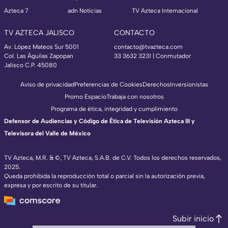
Azteca 7
adn Noticias
TV Azteca Internacional
TV AZTECA JALISCO
CONTACTO
Av. López Mateos Sur 5001
contacto@tvazteca.com
Col. Las Águilas Zapopan
33 3632 3231 | Conmutador
Jalisco C.P. 45080
Aviso de privacidad
Preferencias de Cookies
Derechos
Inversionistas
Promo Espacio
Trabaja con nosotros
Programa de ética, integridad y cumplimiento
Defensor de Audiencias y Código de Ética de Televisión Azteca III y
Televisora del Valle de México
TV Azteca, M.R. & ©, TV Azteca, S.A.B. de C.V. Todos los derechos reservados,
2025.
Queda prohibida la reproducción total o parcial sin la autorización previa,
expresa y por escrito de su titular.
Subir inicio