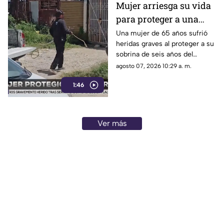
Mujer arriesga su vida
para proteger a una
niña del ataque de un
Una mujer de 65 años sufrió
heridas graves al proteger a su
pitbull
sobrina de seis años del
ataque de un pitbull en la
agosto 07, 2026 10:29 a. m.
colonia Agua Fría
1:46
Ver más