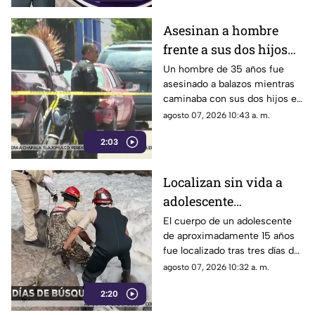
Asesinan a hombre
frente a sus dos hijos
en Guadalajara
Un hombre de 35 años fue
asesinado a balazos mientras
caminaba con sus dos hijos en
la colonia Valentín Gómez
agosto 07, 2026 10:43 a. m.
Farías
2:03
Localizan sin vida a
adolescente
desaparecido en la
El cuerpo de un adolescente
de aproximadamente 15 años
barranca de Huentitán
fue localizado tras tres días de
búsqueda en la barranca de
agosto 07, 2026 10:32 a. m.
Huentitán
2:20