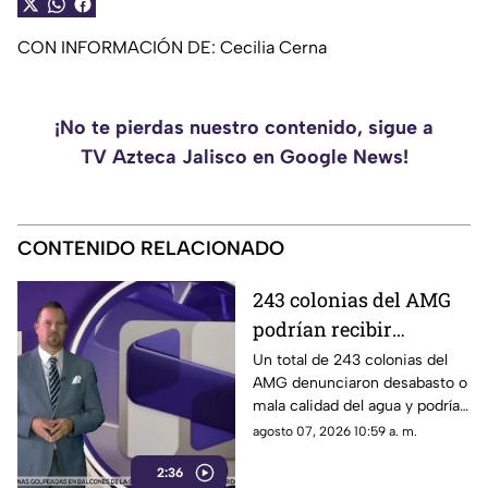
CON INFORMACIÓN DE: Cecilia Cerna
¡No te pierdas nuestro contenido, sigue a
TV Azteca Jalisco en Google News!
CONTENIDO RELACIONADO
243 colonias del AMG
podrían recibir
descuentos por fallas
Un total de 243 colonias del
AMG denunciaron desabasto o
en el servicio de agua
mala calidad del agua y podrían
recibir un descuento
agosto 07, 2026 10:59 a. m.
automático de hasta 80%.
2:36