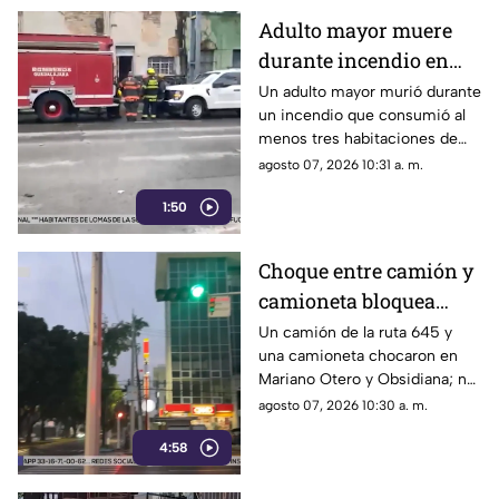
Adulto mayor muere
durante incendio en
una vivienda de
Un adulto mayor murió durante
un incendio que consumió al
Oblatos
menos tres habitaciones de
una vivienda en la colonia
agosto 07, 2026 10:31 a. m.
Oblatos, en Guadalajara
1:50
Choque entre camión y
camioneta bloquea
carriles de Mariano
Un camión de la ruta 645 y
una camioneta chocaron en
Otero
Mariano Otero y Obsidiana; no
hubo personas graves, pero sí
agosto 07, 2026 10:30 a. m.
afectaciones viales
4:58