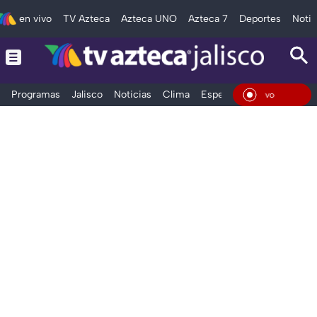
en vivo
TV Azteca
Azteca UNO
Azteca 7
Deportes
Notic
Programas
Jalisco
Noticias
Clima
Espectáculos
Deportes
En Vivo