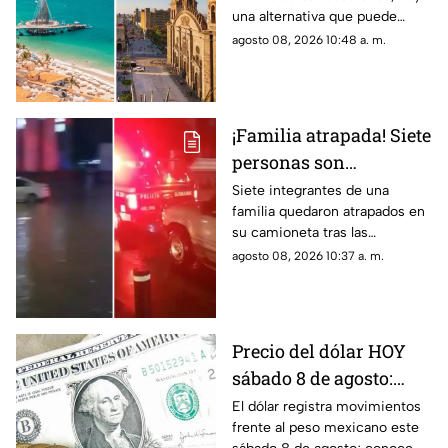
Guadalajara en
una alternativa que puede
vacaciones
ayudarte a ahorrar en casetas,
agosto 08, 2026 10:48 a. m.
gasolina y estacionamiento.
¡Familia atrapada! Siete
personas son
rescatadas de una
Siete integrantes de una
familia quedaron atrapados en
camioneta tras
su camioneta tras las
inundación en
inundaciones en El Manantial;
agosto 08, 2026 10:37 a. m.
Guadalajara
policías de Guadalajara
acudieron al rescate.
Precio del dólar HOY
sábado 8 de agosto:
¿Cuánto vale frente al
El dólar registra movimientos
frente al peso mexicano este
peso mexicano?