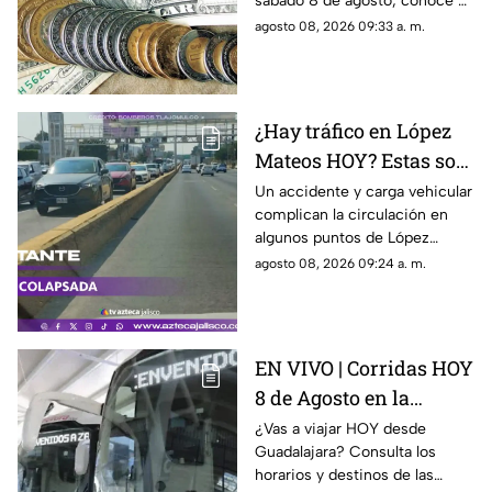
sábado 8 de agosto; conoce el
tipo de cambio y cuánto
agosto 08, 2026 09:33 a. m.
recibirías por tus dólares.
¿Hay tráfico en López
Mateos HOY? Estas son
las zonas más
Un accidente y carga vehicular
complican la circulación en
afectadas este sábado
algunos puntos de López
Mateos este sábado. Te
agosto 08, 2026 09:24 a. m.
decimos dónde hay más
tráfico y cuánto tardas en
recorrerla.
EN VIVO | Corridas HOY
8 de Agosto en la
Central Nueva de
¿Vas a viajar HOY desde
Guadalajara? Consulta los
Tlaquepaque: horarios
horarios y destinos de las
y destinos