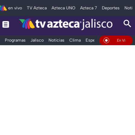
en vivo
TV Azteca
Azteca UNO
Azteca 7
Deportes
Notic
Programas
Jalisco
Noticias
Clima
Espectáculos
Deportes
En Vivo