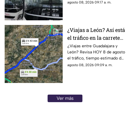
corridas programadas en la
agosto 08, 2026 09:17 a. m.
Central Nueva de Tlaquepaque.
¿Viajas a León? Así está
el tráfico en la carretera
Guadalajara–León HOY
¿Viajas entre Guadalajara y
León? Revisa HOY 8 de agosto
8 de agosto
el tráfico, tiempo estimado de
traslado y posibles
agosto 08, 2026 09:09 a. m.
afectaciones en la carretera.
Ver más