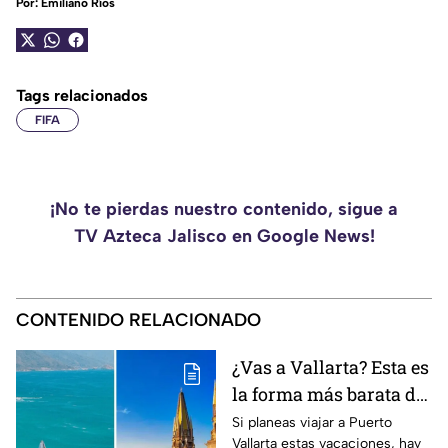
Por:
Emiliano Ríos
Tags relacionados
FIFA
¡No te pierdas nuestro contenido, sigue a
TV Azteca Jalisco en Google News!
CONTENIDO RELACIONADO
¿Vas a Vallarta? Esta es
la forma más barata de
viajar desde
Si planeas viajar a Puerto
Vallarta estas vacaciones, hay