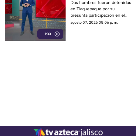
Tlaquepaque por
Dos hombres fueron detenidos
en Tlaquepaque por su
presunto abuso y
presunta participación en el
maltrato animal contra
abuso y maltrato de una
agosto 07, 2026 08:06 p. m.
una perrita
perrita. La investigación
1:33
continúa para determinar su
responsabilidad.