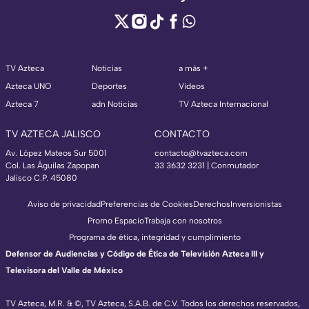
TV Azteca
Noticias
a más +
Azteca UNO
Deportes
Videos
Azteca 7
adn Noticias
TV Azteca Internacional
TV AZTECA JALISCO
CONTACTO
Av. López Mateos Sur 5001
contacto@tvazteca.com
Col. Las Águilas Zapopan
33 3632 3231 | Conmutador
Jalisco C.P. 45080
Aviso de privacidad
Preferencias de Cookies
Derechos
Inversionistas
Promo Espacio
Trabaja con nosotros
Programa de ética, integridad y cumplimiento
Defensor de Audiencias y Código de Ética de Televisión Azteca III y
Televisora del Valle de México
TV Azteca, M.R. & ©, TV Azteca, S.A.B. de C.V. Todos los derechos reservados,