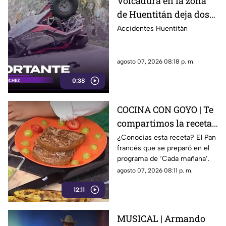
Volcadura en la zona
de Huentitán deja dos
personas heridas
Accidentes Huentitán
agosto 07, 2026 08:18 p. m.
0:38
COCINA CON GOYO | Te
compartimos la receta
de un delicioso pan
¿Conocias esta receta? El Pan
francés que se preparó en el
francés
programa de ‘Cada mañana’.
agosto 07, 2026 08:11 p. m.
12:11
MUSICAL | Armando