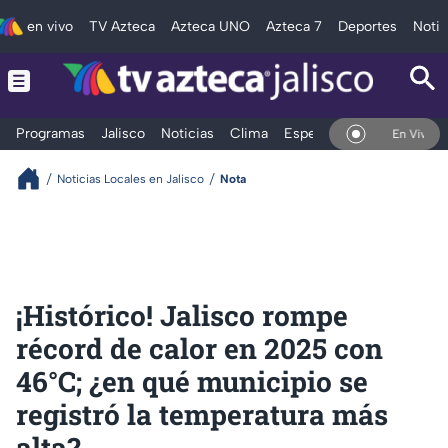
en vivo
TV Azteca
Azteca UNO
Azteca 7
Deportes
Notic
Programas
Jalisco
Noticias
Clima
Espectáculos
Deportes
En Vivo
Noticias Locales en Jalisco
Nota
¡Histórico! Jalisco rompe
récord de calor en 2025 con
46°C; ¿en qué municipio se
registró la temperatura más
alta?