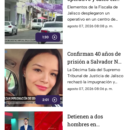
anexo de la colonia
Elementos de la Fiscalía de
Jalisco desplegaron un
Olímpica en
operativo en un centro de
Guadalajara
rehabilitación de la colonia
agosto 07, 2026 08:08 p. m.
Olímpica; familiares
1:30
comenzaron a llegar al lugar.
Confirman 40 años de
prisión a Salvador N
por el feminicidio de
La Décima Sala del Supremo
Tribunal de Justicia de Jalisco
Isis Urteaga
rechazó la impugnación y
confirmó la sentencia contra
agosto 07, 2026 08:06 p. m.
Salvador N por el feminicidio
2:01
de Isis, ocurrido en 2020.
Detienen a dos
hombres en