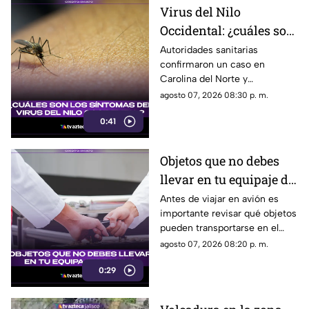
Virus del Nilo
Occidental: ¿cuáles son
los síntomas tras una
Autoridades sanitarias
confirmaron un caso en
picadura de mosquito?
Carolina del Norte y
detectaron el virus en
agosto 07, 2026 08:30 p. m.
mosquitos; conoce cómo se
0:41
transmite y cuáles son sus
síntomas.
Objetos que no debes
llevar en tu equipaje de
mano y podrían
Antes de viajar en avión es
importante revisar qué objetos
quitarte en el
pueden transportarse en el
aeropuerto
equipaje de mano, ya que
agosto 07, 2026 08:20 p. m.
algunos artículos están
0:29
restringidos y pueden ser
retirados durante los filtros de
seguridad.