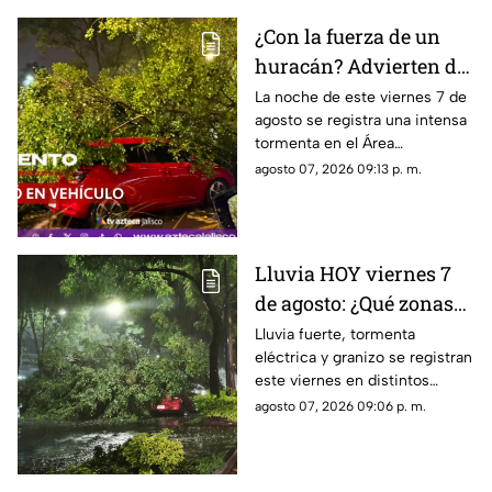
¿Con la fuerza de un
huracán? Advierten de
FUERTES RACHAS DE
La noche de este viernes 7 de
agosto se registra una intensa
VIENTO superiores a
tormenta en el Área
los 60 km/h durante
Metropolitana de Guadalajara,
agosto 07, 2026 09:13 p. m.
lluvia en Guadalajara
con fuertes rachas de viento
Lluvia HOY viernes 7
de agosto: ¿Qué zonas
de Guadalajara están
Lluvia fuerte, tormenta
eléctrica y granizo se registran
afectadas?
este viernes en distintos
puntos de Guadalajara y
agosto 07, 2026 09:06 p. m.
Zapopan.