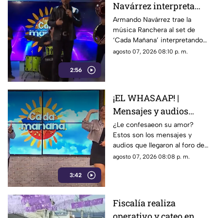
Navárrez interpreta
'Corazón en modo
Armando Navárrez trae la
música Ranchera al set de
Avión' EN VIVO
‘Cada Mañana’ interpretando
su canción ‘Corazón en modo
agosto 07, 2026 08:10 p. m.
Avión’.
2:56
¡EL WHASAAP! |
Mensajes y audios
llegaron al foro de
¿Le confesaeon su amor?
Estos son los mensajes y
'Cada mañana'; parte 1
audios que llegaron al foro de
‘Cada mañana’ estuvieron
agosto 07, 2026 08:08 p. m.
llenos de risas y sorpresas.
3:42
Fiscalía realiza
operativo y cateo en