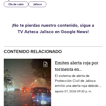
Ola de calor
Jalisco
¡No te pierdas nuestro contenido, sigue a
TV Azteca Jalisco en Google News!
CONTENIDO RELACIONADO
Emiten alerta roja por
tormenta en
Guadalajara; advierten
El sistema de alerta de
Protección Civil de Jalisco
de caída de árboles e
emitió una alerta roja debido a
inundaciones
la fuerte tormenta que se
agosto 07, 2026 09:30 p. m.
registra esta noche en el AMG