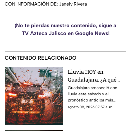
CON INFORMACIÓN DE: Janely Rivera
¡No te pierdas nuestro contenido, sigue a
TV Azteca Jalisco en Google News!
CONTENIDO RELACIONADO
Lluvia HOY en
Guadalajara: ¿A qué
hora regresarán las
Guadalajara amaneció con
lluvia este sábado y el
tormentas este sábado
pronóstico anticipa más
8 de agosto?
precipitaciones por la tarde y
agosto 08, 2026 07:57 a. m.
noche. Conoce a qué hora
podrían regresar.