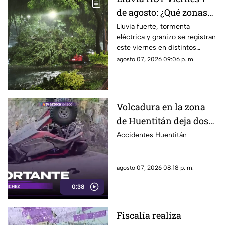
de agosto: ¿Qué zonas
de Guadalajara están
Lluvia fuerte, tormenta
eléctrica y granizo se registran
afectadas?
este viernes en distintos
puntos de Guadalajara y
agosto 07, 2026 09:06 p. m.
Zapopan.
Volcadura en la zona
de Huentitán deja dos
personas heridas
Accidentes Huentitán
agosto 07, 2026 08:18 p. m.
0:38
Fiscalía realiza