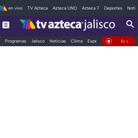
en vivo
TV Azteca
Azteca UNO
Azteca 7
Deportes
Notic
Programas
Jalisco
Noticias
Clima
Espectáculos
Deportes
En Vivo