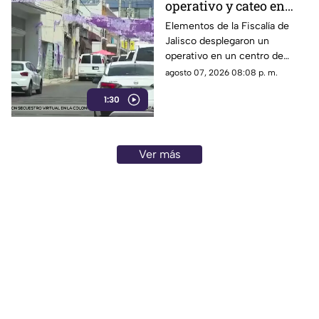
operativo y cateo en
anexo de la colonia
Elementos de la Fiscalía de
Jalisco desplegaron un
Olímpica en
operativo en un centro de
Guadalajara
rehabilitación de la colonia
agosto 07, 2026 08:08 p. m.
Olímpica; familiares
1:30
comenzaron a llegar al lugar.
Ver más