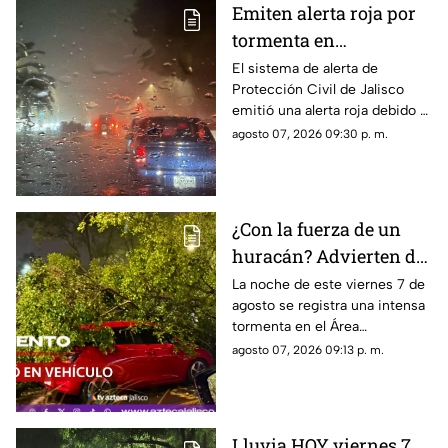
Emiten alerta roja por
tormenta en
Guadalajara; advierten
El sistema de alerta de
Protección Civil de Jalisco
de caída de árboles e
emitió una alerta roja debido a
inundaciones
la fuerte tormenta que se
agosto 07, 2026 09:30 p. m.
registra esta noche en el AMG
¿Con la fuerza de un
huracán? Advierten de
FUERTES RACHAS DE
La noche de este viernes 7 de
agosto se registra una intensa
VIENTO superiores a
tormenta en el Área
los 60 km/h durante
Metropolitana de Guadalajara,
agosto 07, 2026 09:13 p. m.
lluvia en Guadalajara
con fuertes rachas de viento
Lluvia HOY viernes 7