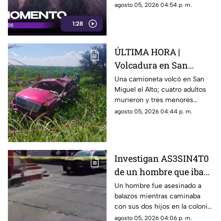
proteger a unas niñas.
agosto 05, 2026 04:54 p. m.
1:28
ÚLTIMA HORA |
Volcadura en San
Miguel el Alto deja
Una camioneta volcó en San
Miguel el Alto; cuatro adultos
SALDO MORTAL y
murieron y tres menores
MÚLTIPLES lesionados
resultaron lesionados. Uno de
agosto 05, 2026 04:44 p. m.
ellos fue reportado grave.
Investigan AS3SIN4T0
de un hombre que iba
acompañado de dos
Un hombre fue asesinado a
balazos mientras caminaba
menores en
con sus dos hijos en la colonia
Guadalajara
Valentín Gómez Farías, en
agosto 05, 2026 04:06 p. m.