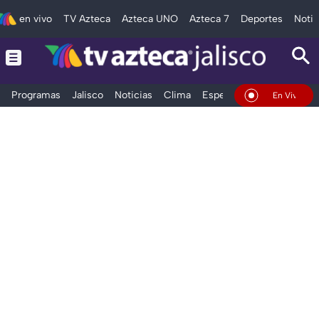
en vivo
TV Azteca
Azteca UNO
Azteca 7
Deportes
Notic
Programas
Jalisco
Noticias
Clima
Espectáculos
Deportes
En Vivo