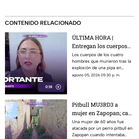
CONTENIDO RELACIONADO
ÚLTIMA HORA |
Entregan los cuerpos
de las cuatro víctimas
Los cuerpos de los cuatro
hombres que murieron tras la
tras explosión de pipa
explosión de una pipa en
en Tlaquepaque
Tlaquepaque ya fueron
agosto 05, 2026 05:30 p. m.
entregados a sus familiares.
0:18
Pitbull MU3RD3 a
mujer en Zapopan; casi
le 4RR4NCA la muñeca
Una mujer de 60 años fue
atacada por un perro pitbull en
y podría perder el brazo
Zapopan cuando intentaba