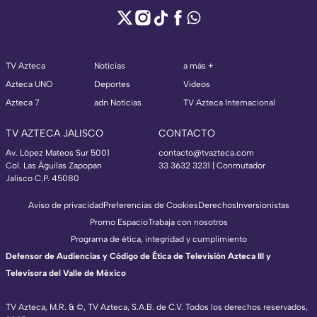
TV Azteca
Noticias
a más +
Azteca UNO
Deportes
Videos
Azteca 7
adn Noticias
TV Azteca Internacional
TV AZTECA JALISCO
CONTACTO
Av. López Mateos Sur 5001
contacto@tvazteca.com
Col. Las Águilas Zapopan
33 3632 3231 | Conmutador
Jalisco C.P. 45080
Aviso de privacidad
Preferencias de Cookies
Derechos
Inversionistas
Promo Espacio
Trabaja con nosotros
Programa de ética, integridad y cumplimiento
Defensor de Audiencias y Código de Ética de Televisión Azteca III y
Televisora del Valle de México
TV Azteca, M.R. & ©, TV Azteca, S.A.B. de C.V. Todos los derechos reservados,