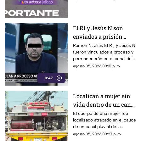
Guadalajara. Autoridades
investigan el ataque.
El R1 y Jesús N son
enviados a prisión
preventiva tras ser
Ramón N, alias El R1, y Jesús N
fueron vinculados a proceso y
capturados en Jalisco
permanecerán en el penal del
Altiplano mientras continúan
agosto 05, 2026 03:31 p. m.
las investigaciones.
0:47
Localizan a mujer sin
vida dentro de un canal
pluvial en San Pedro
El cuerpo de una mujer fue
localizado atrapado en el cauce
Tlaquepaque
de un canal pluvial de la
colonia Ojo de Agua, en
agosto 05, 2026 03:27 p. m.
Tlaquepaque