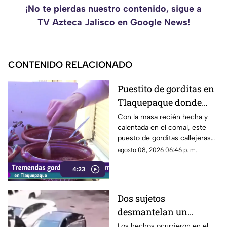
¡No te pierdas nuestro contenido, sigue a
TV Azteca Jalisco en Google News!
CONTENIDO RELACIONADO
Puestito de gorditas en
Tlaquepaque donde
una nunca es suficiente
Con la masa recién hecha y
calentada en el comal, este
puesto de gorditas callejeras
en Tlaquepaque promete
agosto 08, 2026 06:46 p. m.
conquistar el antojo.
4:23
Dos sujetos
desmantelan un
vehículo a plena luz del
Los hechos ocurrieron en el