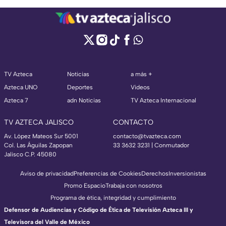
TV Azteca
Noticias
a más +
Azteca UNO
Deportes
Videos
Azteca 7
adn Noticias
TV Azteca Internacional
TV AZTECA JALISCO
CONTACTO
Av. López Mateos Sur 5001
contacto@tvazteca.com
Col. Las Águilas Zapopan
33 3632 3231 | Conmutador
Jalisco C.P. 45080
Aviso de privacidad
Preferencias de Cookies
Derechos
Inversionistas
Promo Espacio
Trabaja con nosotros
Programa de ética, integridad y cumplimiento
Defensor de Audiencias y Código de Ética de Televisión Azteca III y
Televisora del Valle de México