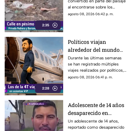
convertido en parte del paisaje
Barrancones
al encontrarse sobre los
techos y las puertas de las
agosto 08, 2026 06:42 p. m.
viviendas, mientras que la
2:35
vialidad muestra un evidente
deterioro.
Políticos viajan
alrededor del mundo
sin ninguna
Durante las últimas semanas
se han registrado múltiples
preocupación
viajes realizados por políticos,
sin que hasta el momento
agosto 08, 2026 06:41 p. m.
exista información clara sobre
2:28
los motivos de estos
desplazamientos ni una
explicación detallada sobre el
Adolescente de 14 años
elevado gasto que han
desaparecido en
generado.
Tlaquepaque es
Un adolescente de 14 años,
reportado como desaparecido
trasladado a Jalisco