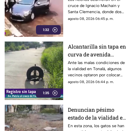
cruce de Ignacio Machain y
día en Guadalajara
Santa Clemencia, donde dos
sujetos fueron captados
agosto 08, 2026 06:45 p. m.
retirando múltiples autopartes
1:32
de la carrocería de un vehículo.
Alcantarilla sin tapa en
curva de avenida
Patria
Ante las malas condiciones de
la vialidad en Tonalá, algunos
vecinos optaron por colocar
una llanta como señalamiento
agosto 08, 2026 06:44 p. m.
improvisado para alertar a los
1:35
conductores sobre los hoyos y
evitar posibles accidentes al
transitar por la zona.
Denuncian pésimo
estado de la vialidad en
Privada Pedrera y
En esta zona, los gatos se han