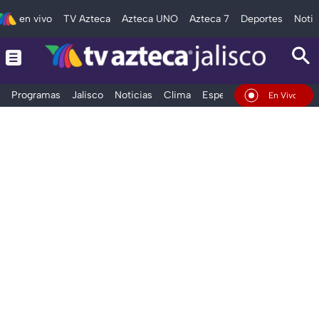
en vivo
TV Azteca
Azteca UNO
Azteca 7
Deportes
Notic
Programas
Jalisco
Noticias
Clima
Espectáculos
Deportes
En Vivo