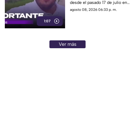
desde el pasado 17 de julio en
tras ser localizado en
Tlaquepaque, fue localizado
agosto 08, 2026 06:33 p. m.
Michoacán
con vida en Michoacán y ya es
1:07
trasladado de regreso a Jalisco
para reunirse con su familia.
Ver más