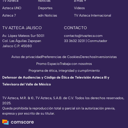
TV Azteca
Noticias
a más +
Azteca UNO
Deportes
Videos
Azteca 7
adn Noticias
TV Azteca Internacional
TV AZTECA JALISCO
CONTACTO
Av. López Mateos Sur 5001
contacto@tvazteca.com
Col. Las Águilas Zapopan
33 3632 3231 | Conmutador
Jalisco C.P. 45080
Aviso de privacidad
Preferencias de Cookies
Derechos
Inversionistas
Promo Espacio
Trabaja con nosotros
Programa de ética, integridad y cumplimiento
Defensor de Audiencias y Código de Ética de Televisión Azteca III y
Televisora del Valle de México
TV Azteca, M.R. & ©, TV Azteca, S.A.B. de C.V. Todos los derechos reservados,
2025.
Queda prohibida la reproducción total o parcial sin la autorización previa,
expresa y por escrito de su titular.