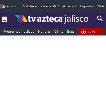
en vivo
TV Azteca
Azteca UNO
Azteca 7
Deportes
Notic
Programas
Jalisco
Noticias
Clima
Espectáculos
Deportes
En Vivo