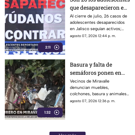
que desaparecieron en
Jalisco durante julio;
Al cierre de julio, 26 casos de
adolescentes desaparecidos
investigan
en Jalisco seguían activos;
r3clutamient0
algunos podrían estar
agosto 07, 2026 12:44 p. m.
relacionados con
2:11
reclutamiento
Basura y falta de
semáforos ponen en
riesgo a vecinos de
Vecinos de Miravalle
denuncian muebles,
Miravalle
colchones, basura y animales
muertos, además de la falta de
agosto 07, 2026 12:36 p. m.
topes y semáforos
1:32