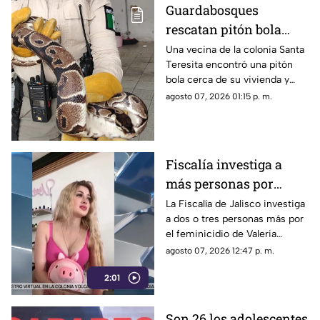
Guardabosques
rescatan pitón bola
localizada en una casa
Una vecina de la colonia Santa
Teresita encontró una pitón
de Guadalajara
bola cerca de su vivienda y
solicitó apoyo. Guardabosques
agosto 07, 2026 01:15 p. m.
de Guadalajara aseguraron al
reptil para su valoración.
Fiscalía investiga a
más personas por
feminicidio de Valeria
La Fiscalía de Jalisco investiga
a dos o tres personas más por
Márquez
el feminicidio de Valeria
Márquez; sus amigas son
agosto 07, 2026 12:47 p. m.
consideradas testigos
2:01
Son 26 los adolescentes