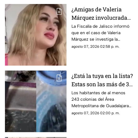
¿Amigas de Valeria
Márquez involucradas
en su feminicidio? Esto
La Fiscalía de Jalisco informó
que en el caso de Valeria
dicen las autoridades
Márquez se investiga la
participación de dos o tres
agosto 07, 2026 02:58 p. m.
personas más
¿Está la tuya en la lista?
Estas son las más de 30
colonias de
Los habitantes de al menos
243 colonias del Área
Tlaquepaque que
Metropolitana de Guadalajara
reciben agua sucia
reciben agua sucia en sus
agosto 07, 2026 02:00 p. m.
domicilios; esta es la lista de
colonias en Tlaquepaque