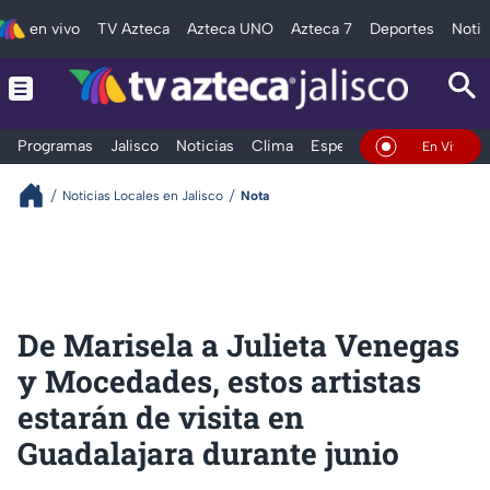
en vivo
TV Azteca
Azteca UNO
Azteca 7
Deportes
Notic
Programas
Jalisco
Noticias
Clima
Espectáculos
Deportes
En Vivo
Noticias Locales en Jalisco
Nota
De Marisela a Julieta Venegas
y Mocedades, estos artistas
estarán de visita en
Guadalajara durante junio