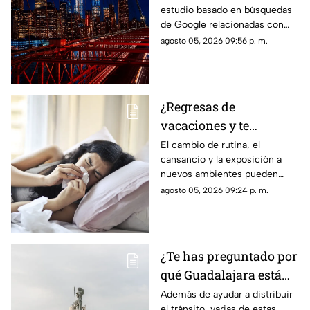
estudio basado en búsquedas
Unidos
de Google relacionadas con
citas, restaurantes, propuestas
agosto 05, 2026 09:56 p. m.
de matrimonio y experiencias
para parejas.
¿Regresas de
vacaciones y te
enfermas? Estas son
El cambio de rutina, el
cansancio y la exposición a
las razones
nuevos ambientes pueden
afectar al organismo justo al
agosto 05, 2026 09:24 p. m.
terminar el descanso.
¿Te has preguntado por
qué Guadalajara está
llena de glorietas? Esta
Además de ayudar a distribuir
el tránsito, varias de estas