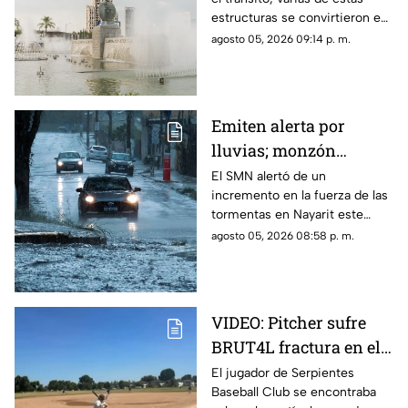
es la razón
estructuras se convirtieron en
símbolos de la ciudad y puntos
agosto 05, 2026 09:14 p. m.
de encuentro para los tapatíos.
Emiten alerta por
lluvias; monzón
mexicano intensificará
El SMN alertó de un
incremento en la fuerza de las
las tormentas en
tormentas en Nayarit este
Nayarit
jueves 6 de agosto
agosto 05, 2026 08:58 p. m.
VIDEO: Pitcher sufre
BRUT4L fractura en el
brazo mientras lanzaba
El jugador de Serpientes
Baseball Club se encontraba