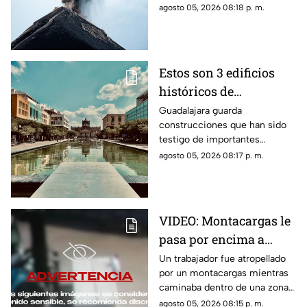
comunidades por el riesgo de
agosto 05, 2026 08:18 p. m.
ceniza y lahares.
Estos son 3 edificios
históricos de
Guadalajara que tienes
Guadalajara guarda
construcciones que han sido
que conocer al menos
testigo de importantes
una vez
momentos de la historia de la
agosto 05, 2026 08:17 p. m.
ciudad y que todavía hoy
forman parte de su identidad.
VIDEO: Montacargas le
pasa por encima a
trabajador dentro de
Un trabajador fue atropellado
por un montacargas mientras
una bodega
caminaba dentro de una zona
de trabajo; cámaras de
agosto 05, 2026 08:15 p. m.