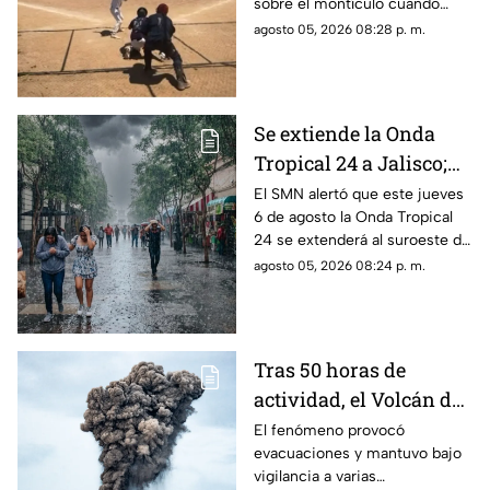
sobre el montículo cuando
inició el movimiento para
agosto 05, 2026 08:28 p. m.
lanzar la pelota; sin embargo,
segundos después ocurrió algo
inesperado.
Se extiende la Onda
Tropical 24 a Jalisco;
¿cómo modificará el
El SMN alertó que este jueves
6 de agosto la Onda Tropical
clima de Guadalajara?
24 se extenderá al suroeste de
Jalisco; así modificará el clima
agosto 05, 2026 08:24 p. m.
de Guadalajara
Tras 50 horas de
actividad, el Volcán de
Fuego se calma, pero la
El fenómeno provocó
evacuaciones y mantuvo bajo
alerta continúa
vigilancia a varias