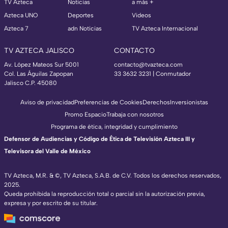
TV Azteca
Noticias
a más +
Azteca UNO
Deportes
Videos
Azteca 7
adn Noticias
TV Azteca Internacional
TV AZTECA JALISCO
CONTACTO
Av. López Mateos Sur 5001
contacto@tvazteca.com
Col. Las Águilas Zapopan
33 3632 3231 | Conmutador
Jalisco C.P. 45080
Aviso de privacidad
Preferencias de Cookies
Derechos
Inversionistas
Promo Espacio
Trabaja con nosotros
Programa de ética, integridad y cumplimiento
Defensor de Audiencias y Código de Ética de Televisión Azteca III y
Televisora del Valle de México
TV Azteca, M.R. & ©, TV Azteca, S.A.B. de C.V. Todos los derechos reservados,
2025.
Queda prohibida la reproducción total o parcial sin la autorización previa,
expresa y por escrito de su titular.