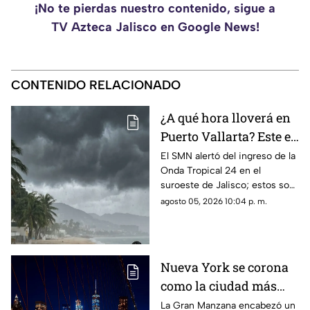
¡No te pierdas nuestro contenido, sigue a
TV Azteca Jalisco en Google News!
CONTENIDO RELACIONADO
¿A qué hora lloverá en
Puerto Vallarta? Este es
el pronóstico del clima
El SMN alertó del ingreso de la
Onda Tropical 24 en el
para este 6 de agosto
suroeste de Jalisco; estos son
los cambios en el clima
agosto 05, 2026 10:04 p. m.
Nueva York se corona
como la ciudad más
romántica de Estados
La Gran Manzana encabezó un