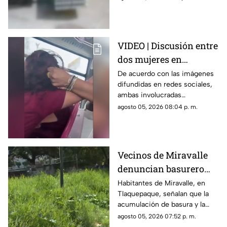
seguridad captaron el
momento.
VIDEO | Discusión entre
dos mujeres en
transporte público
De acuerdo con las imágenes
difundidas en redes sociales,
termina en jalones de
ambas involucradas
cabello
comenzaron a intercambiar
agosto 05, 2026 08:04 p. m.
reclamos mientras viajaban en
el transporte público.
Vecinos de Miravalle
denuncian basurero
clandestino y falta de
Habitantes de Miravalle, en
Tlaquepaque, señalan que la
seguridad vial en la
acumulación de basura y la
colonia
falta de infraestructura vial
agosto 05, 2026 07:52 p. m.
persisten pese a los reportes