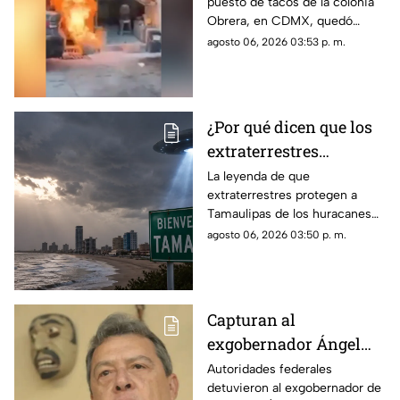
puesto de tacos de la colonia
en la colonia Obrera
Obrera, en CDMX, quedó
captado en video; dos
agosto 06, 2026 03:53 p. m.
personas resultaron heridas.
¿Por qué dicen que los
extraterrestres
protegen a Tamaulipas
La leyenda de que
extraterrestres protegen a
de los huracanes?
Tamaulipas de los huracanes
resurgió tras el paso de Beryl.
agosto 06, 2026 03:50 p. m.
Conoce cómo nació este mito
y su explicación.
Capturan al
exgobernador Ángel
Aguirre por presunto
Autoridades federales
detuvieron al exgobernador de
encubrimiento en el