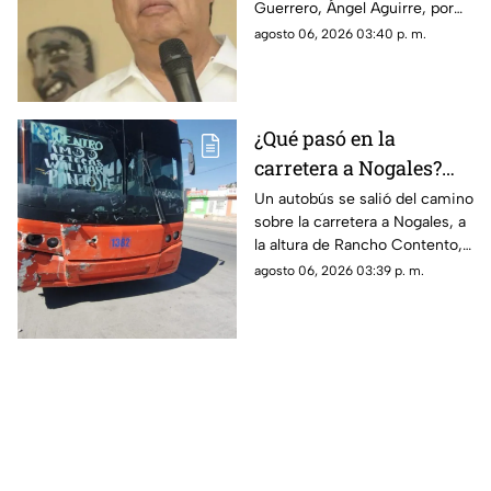
Guerrero, Ángel Aguirre, por
caso Ayotzinapa
su presunta participación en el
agosto 06, 2026 03:40 p. m.
ocultamiento de evidencias
relacionadas con la
desaparición de los 43
normalistas de Ayotzinapa.
¿Qué pasó en la
carretera a Nogales?
Accidente de autobús
Un autobús se salió del camino
sobre la carretera a Nogales, a
genera largas filas
la altura de Rancho Contento,
provocando largas filas hacia
agosto 06, 2026 03:39 p. m.
Tequila. Reportes preliminares
indican que no hubo heridos.