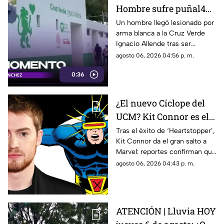
Hombre sufre puñal4da
en el abdomen tras
Un hombre llegó lesionado por
arma blanca a la Cruz Verde
agresión en
Ignacio Allende tras ser
Guadalajara
agredido por un sujeto.
agosto 06, 2026 04:56 p. m.
0:36
¿El nuevo Cíclope del
UCM? Kit Connor es el
elegido para liderar a
Tras el éxito de ‘Heartstopper’,
Kit Connor da el gran salto a
los 'X-Men' en Marvel
Marvel: reportes confirman que
Studios
vestirá el visor de Cíclope en la
agosto 06, 2026 04:43 p. m.
esperada película de los ‘X-
Men’.
ATENCIÓN | Lluvia HOY