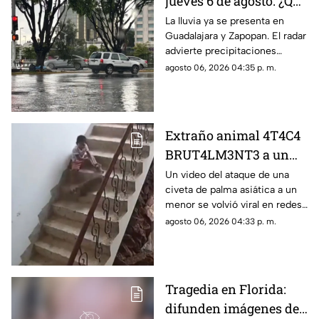
jueves 6 de agosto: ¿Qué
zonas están afectadas
La lluvia ya se presenta en
Guadalajara y Zapopan. El radar
en el Área
advierte precipitaciones
Metropolitana de
moderadas a fuertes y
agosto 06, 2026 04:35 p. m.
Guadalajara?
autoridades llaman a conducir
con extrema precaución.
Extraño animal 4T4C4
BRUT4LM3NT3 a un
N1Ñ0 y todo queda en
Un video del ataque de una
civeta de palma asiática a un
VIDEO
menor se volvió viral en redes
sociales; el niño recibió
agosto 06, 2026 04:33 p. m.
atención médica y vacuna
antirrábica.
Tragedia en Florida:
difunden imágenes de