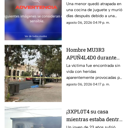
la cocinita de juguete
Una menor quedó atrapada en
una cocina de juguete y murió
donde perdió la vida
días después debido a una
una niña
asfixia posicional accidental.
agosto 06, 2026 04:19 p. m.
Hombre MU3R3
APUÑ4L4D0 durante
VI0L3NT0 intento de
La víctima fue encontrada sin
vida con heridas
asalto
aparentemente provocadas por
un arma blanca.
agosto 06, 2026 04:17 p. m.
¡3XPL0T4 su casa
mientras estaba dentro!
Joven sufre
Un joven de 23 años sufrió