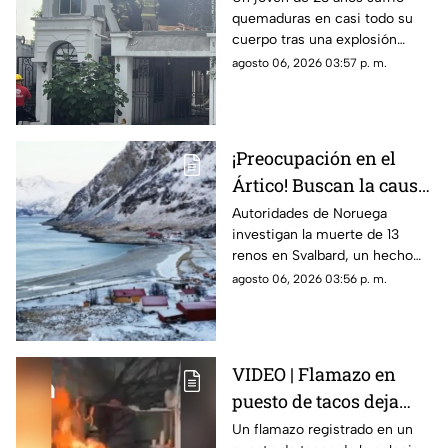
quemaduras en casi todo su
QU3M4DUR4S en casi
cuerpo tras una explosión
el 100% del cuerpo
provocada presuntamente por
agosto 06, 2026 03:57 p. m.
acumulación de gas en una
vivienda de la colonia Buenos
Aires.
¡Preocupación en el
Ártico! Buscan la causa
de la muerte de 13
Autoridades de Noruega
investigan la muerte de 13
renos encontrados sin
renos en Svalbard, un hecho
vida
considerado inusual en verano,
agosto 06, 2026 03:56 p. m.
mientras piden reportar
nuevos hallazgos de animales
sin vida.
VIDEO | Flamazo en
puesto de tacos deja
dos personas heridas
Un flamazo registrado en un