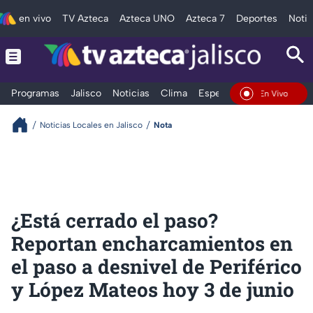
en vivo
TV Azteca
Azteca UNO
Azteca 7
Deportes
Notic
Programas
Jalisco
Noticias
Clima
Espectáculos
Deportes
En Vivo
Noticias Locales en Jalisco
Nota
¿Está cerrado el paso?
Reportan encharcamientos en
el paso a desnivel de Periférico
y López Mateos hoy 3 de junio