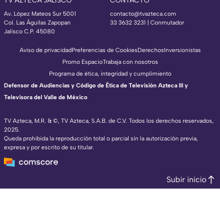
TV AZTECA JALISCO
CONTACTO
Av. López Mateos Sur 5001
contacto@tvazteca.com
Col. Las Águilas Zapopan
33 3632 3231 | Conmutador
Jalisco C.P. 45080
Aviso de privacidad
Preferencias de Cookies
Derechos
Inversionistas
Promo Espacio
Trabaja con nosotros
Programa de ética, integridad y cumplimiento
Defensor de Audiencias y Código de Ética de Televisión Azteca III y
Televisora del Valle de México
TV Azteca, M.R. & ©, TV Azteca, S.A.B. de C.V. Todos los derechos reservados,
2025.
Queda prohibida la reproducción total o parcial sin la autorización previa,
expresa y por escrito de su titular.
Subir inicio