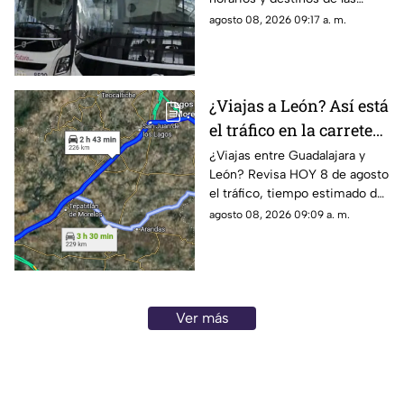
y destinos
corridas programadas en la
agosto 08, 2026 09:17 a. m.
Central Nueva de Tlaquepaque.
¿Viajas a León? Así está
el tráfico en la carretera
Guadalajara–León HOY
¿Viajas entre Guadalajara y
León? Revisa HOY 8 de agosto
8 de agosto
el tráfico, tiempo estimado de
traslado y posibles
agosto 08, 2026 09:09 a. m.
afectaciones en la carretera.
Ver más