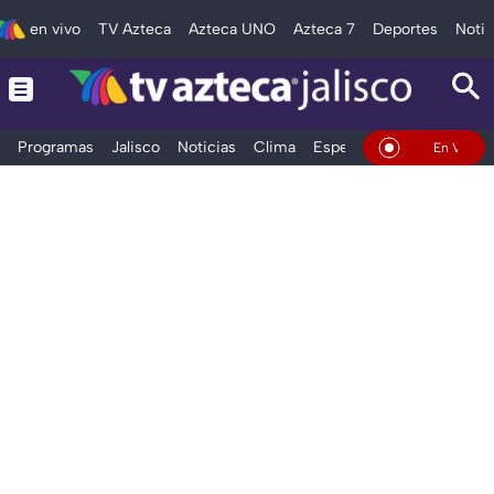
en vivo
TV Azteca
Azteca UNO
Azteca 7
Deportes
Notic
Programas
Jalisco
Noticias
Clima
Espectáculos
Deportes
En Vivo