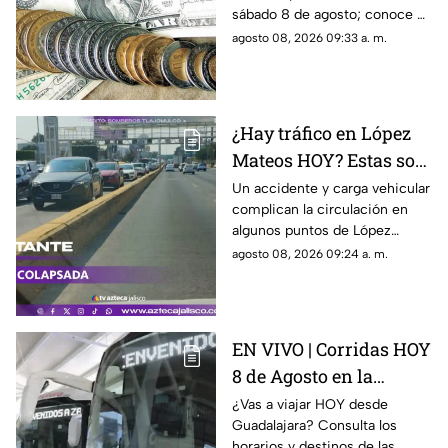
sábado 8 de agosto; conoce el
tipo de cambio y cuánto
agosto 08, 2026 09:33 a. m.
recibirías por tus dólares.
¿Hay tráfico en López
Mateos HOY? Estas son
las zonas más
Un accidente y carga vehicular
complican la circulación en
afectadas este sábado
algunos puntos de López
Mateos este sábado. Te
agosto 08, 2026 09:24 a. m.
decimos dónde hay más
tráfico y cuánto tardas en
recorrerla.
EN VIVO | Corridas HOY
8 de Agosto en la
Central Nueva de
¿Vas a viajar HOY desde
Guadalajara? Consulta los
Tlaquepaque: horarios
horarios y destinos de las