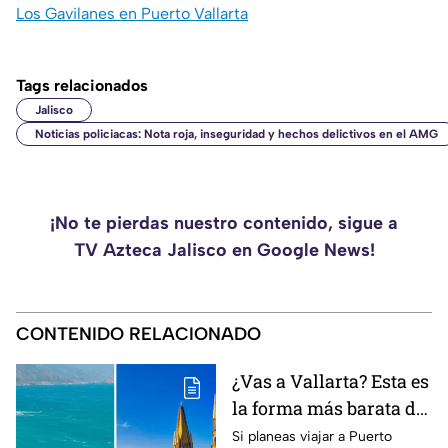
Los Gavilanes en Puerto Vallarta
Tags relacionados
Jalisco
Noticias policiacas: Nota roja, inseguridad y hechos delictivos en el AMG
¡No te pierdas nuestro contenido, sigue a
TV Azteca Jalisco en Google News!
CONTENIDO RELACIONADO
¿Vas a Vallarta? Esta es
la forma más barata de
viajar desde
Si planeas viajar a Puerto