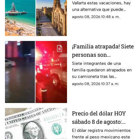
Vallarta estas vacaciones, hay
Guadalajara en
una alternativa que puede
vacaciones
ayudarte a ahorrar en casetas,
agosto 08, 2026 10:48 a. m.
gasolina y estacionamiento.
¡Familia atrapada! Siete
personas son
rescatadas de una
Siete integrantes de una
familia quedaron atrapados en
camioneta tras
su camioneta tras las
inundación en
inundaciones en El Manantial;
agosto 08, 2026 10:37 a. m.
Guadalajara
policías de Guadalajara
acudieron al rescate.
Precio del dólar HOY
sábado 8 de agosto:
¿Cuánto vale frente al
El dólar registra movimientos
frente al peso mexicano este
peso mexicano?