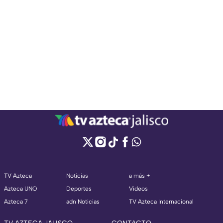
TV Azteca
Noticias
a más +
Azteca UNO
Deportes
Videos
Azteca 7
adn Noticias
TV Azteca Internacional