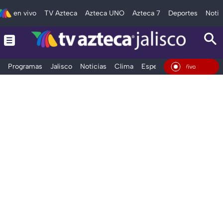
en vivo
TV Azteca
Azteca UNO
Azteca 7
Deportes
Notic
Programas
Jalisco
Noticias
Clima
Espectáculos
Deportes
En Vivo