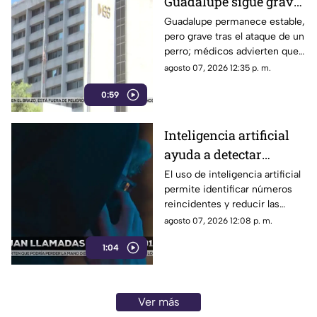
Guadalupe sigue grave
de salud tras salvar a
Guadalupe permanece estable,
pero grave tras el ataque de un
sus nietas del ataque de
perro; médicos advierten que
un perro
podría perder una mano o
agosto 07, 2026 12:35 p. m.
incluso el brazo
0:59
Inteligencia artificial
ayuda a detectar
llamadas falsas al 911
El uso de inteligencia artificial
permite identificar números
en Jalisco
reincidentes y reducir las
llamadas falsas al 911 en Jalisco
agosto 07, 2026 12:08 p. m.
1:04
Ver más