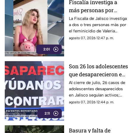
Fiscalía investiga a
más personas por
feminicidio de Valeria
La Fiscalía de Jalisco investiga
a dos o tres personas más por
Márquez
el feminicidio de Valeria
Márquez; sus amigas son
agosto 07, 2026 12:47 p. m.
consideradas testigos
2:01
Son 26 los adolescentes
que desaparecieron en
Jalisco durante julio;
Al cierre de julio, 26 casos de
adolescentes desaparecidos
investigan
en Jalisco seguían activos;
r3clutamient0
algunos podrían estar
agosto 07, 2026 12:44 p. m.
relacionados con
2:11
reclutamiento
Basura y falta de