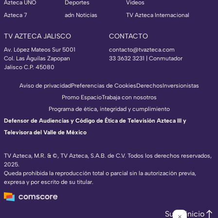
Azteca UNO
Deportes
Videos
Azteca 7
adn Noticias
TV Azteca Internacional
TV AZTECA JALISCO
CONTACTO
Av. López Mateos Sur 5001
contacto@tvazteca.com
Col. Las Águilas Zapopan
33 3632 3231 | Conmutador
Jalisco C.P. 45080
Aviso de privacidad
Preferencias de Cookies
Derechos
Inversionistas
Promo Espacio
Trabaja con nosotros
Programa de ética, integridad y cumplimiento
Defensor de Audiencias y Código de Ética de Televisión Azteca III y
Televisora del Valle de México
TV Azteca, M.R. & ©, TV Azteca, S.A.B. de C.V. Todos los derechos reservados,
2025.
Queda prohibida la reproducción total o parcial sin la autorización previa,
expresa y por escrito de su titular.
Subir inicio