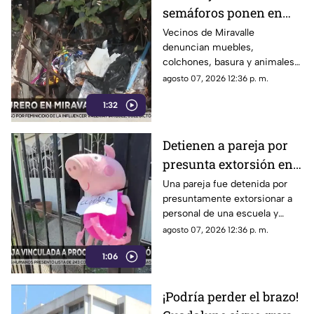
semáforos ponen en
riesgo a vecinos de
Vecinos de Miravalle
denuncian muebles,
Miravalle
colchones, basura y animales
muertos, además de la falta de
agosto 07, 2026 12:36 p. m.
topes y semáforos
1:32
Detienen a pareja por
presunta extorsión en
plantel educativo de
Una pareja fue detenida por
presuntamente extorsionar a
Guadalajara
personal de una escuela y
permanecerá seis meses en
agosto 07, 2026 12:36 p. m.
prisión preventiva
1:06
¡Podría perder el brazo!