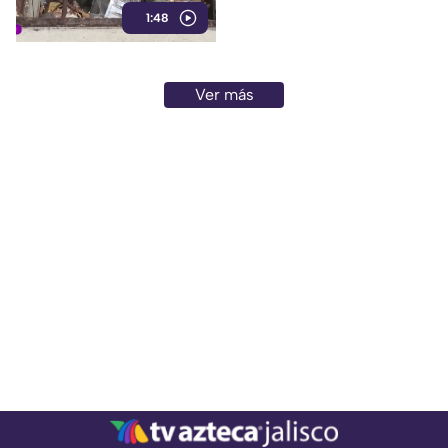
1:48
molestias entre los vecinos,
quienes exigen una solución
ante el riesgo sanitario y las
condiciones insalubres del
Ver más
lugar.