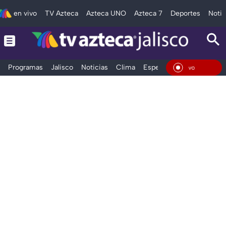
en vivo
TV Azteca
Azteca UNO
Azteca 7
Deportes
Notic
Programas
Jalisco
Noticias
Clima
Espectáculos
Deportes
En Vivo