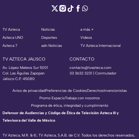
TV Azteca
Noticias
a más +
Azteca UNO
Deportes
Videos
Azteca 7
adn Noticias
TV Azteca Internacional
TV AZTECA JALISCO
CONTACTO
Av. López Mateos Sur 5001
contacto@tvazteca.com
Col. Las Águilas Zapopan
33 3632 3231 | Conmutador
Jalisco C.P. 45080
Aviso de privacidad
Preferencias de Cookies
Derechos
Inversionistas
Promo Espacio
Trabaja con nosotros
Programa de ética, integridad y cumplimiento
Defensor de Audiencias y Código de Ética de Televisión Azteca III y
Televisora del Valle de México
TV Azteca, M.R. & ©, TV Azteca, S.A.B. de C.V. Todos los derechos reservados,