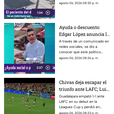
puertas de una cochera
agosto 06, 2026 08:30 p. m.
ubicada sobre la calle Rancho
1:34
Rodeo, lo que le permitió
ingresar al inmueble.
Ayuda o descuento:
Edgar López anuncia la
nueva estrategia para
A través de un comunicado en
redes sociales, se dio a
ayudar algunas
conocer que este político
familias
presuntamente busca ayudar a
agosto 06, 2026 08:26 p. m.
la comunidad de Tonalá con
2:27
este descuento.
Chivas deja escapar el
triunfo ante LAFC; Luis
Romo es señalado por
Guadalajara empató 1-1 ante
LAFC en su debut en la
su cobro en penales
Leagues Cup y perdió en
penales; Luis Romo fue
agosto 06, 2026 08:23 p. m.