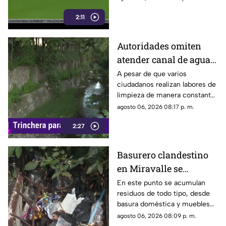
criticado por su ejecución.
2:11
Autoridades omiten
atender canal de agua
contaminado en
A pesar de que varios
ciudadanos realizan labores de
Tonalá
limpieza de manera constante
en la zona, algunas personas
agosto 06, 2026 08:17 p. m.
continúan arrojando basura al
2:27
canal de agua, provocando
acumulación de residuos.
Basurero clandestino
en Miravalle se
convierte en un foco de
En este punto se acumulan
residuos de todo tipo, desde
infección por
basura doméstica y muebles
acumulación de
viejos hasta animales muertos,
agosto 06, 2026 08:09 p. m.
residuos.
una situación que ha generado