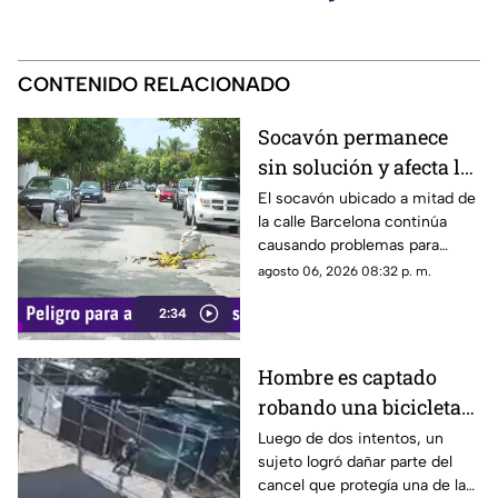
CONTENIDO RELACIONADO
Socavón permanece
sin solución y afecta la
circulación en calle
El socavón ubicado a mitad de
la calle Barcelona continúa
Barcelona
causando problemas para
quienes circulan por la zona,
agosto 06, 2026 08:32 p. m.
ya que, pese a ser cubierto en
2:34
varias ocasiones, vuelve a
aparecer con el paso del
tiempo.
Hombre es captado
robando una bicicleta
al ingresar a cochera
Luego de dos intentos, un
sujeto logró dañar parte del
ajena en calle Rancho
cancel que protegía una de las
Rodeo