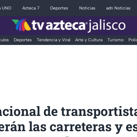
a UNO
Azteca 7
Deportes
Noticias
adn Noticias
ulos
Deportes
Tendencia y Viral
Arte y Cultura
Turismo
Poli
cional de transportist
erán las carreteras y e