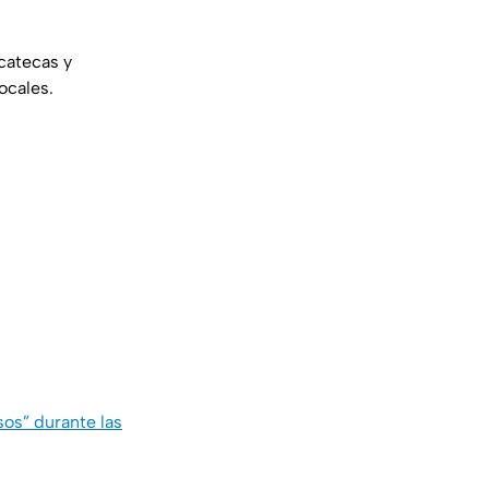
catecas y
ocales.
sos” durante las