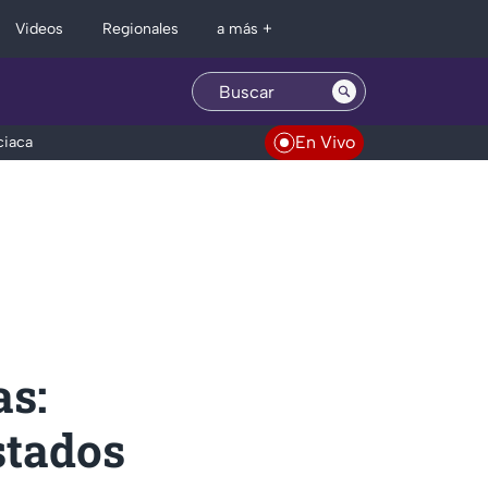
Regionales
Videos
a más +
En Vivo
ciaca
as:
stados