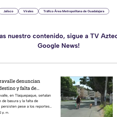
Jalisco
Virales
Tráfico Área Metropolitana de Guadalajara
das nuestro contenido, sigue a TV Aztec
Google News!
ravalle denuncian
estino y falta de
 en la colonia
valle, en Tlaquepaque, señalan
 de basura y la falta de
l persisten pese a los reportes
2 p. m.