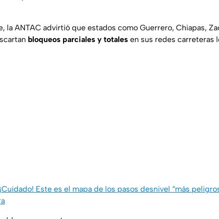
, la ANTAC advirtió que estados como Guerrero, Chiapas, Za
escartan
bloqueos parciales y totales
en sus redes carreteras l
¡Cuidado! Este es el mapa de los pasos desnivel “más peligro
ra