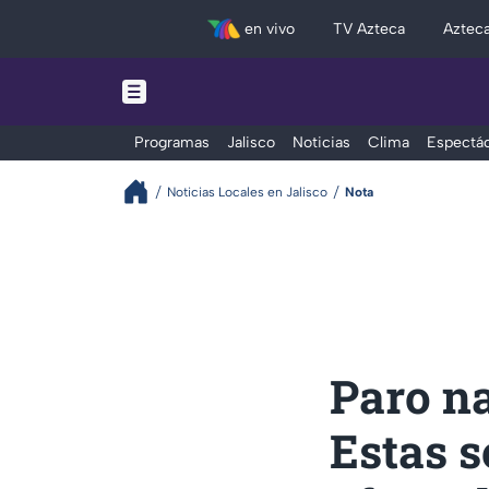
en vivo
TV Azteca
Aztec
Programas
Jalisco
Noticias
Clima
Espectác
Noticias Locales en Jalisco
Nota
Paro na
Estas s