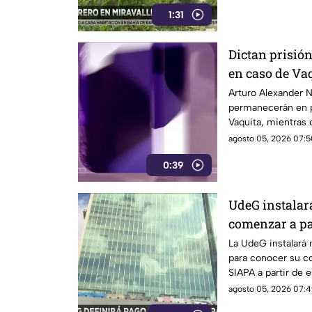
1:31
Dictan prisió
en caso de Va
Arturo Alexander N.
permanecerán en pr
Vaquita, mientras 
agosto 05, 2026 07:5
0:39
UdeG instalar
comenzar a pa
SIAPA
La UdeG instalará
para conocer su c
SIAPA a partir de 
agosto 05, 2026 07:4