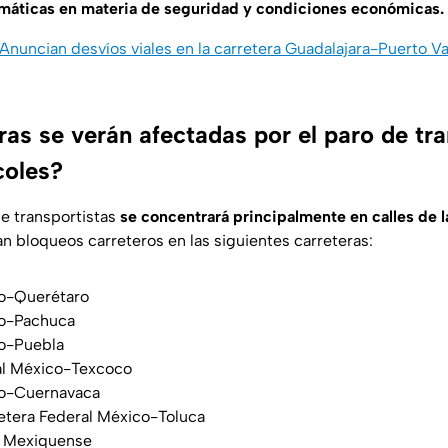
máticas en materia de seguridad y condiciones económicas.
Anuncian desvíos viales en la carretera Guadalajara-Puerto Val
as se verán afectadas por el paro de tra
coles?
de transportistas
se concentrará principalmente en calles de 
an bloqueos carreteros en las siguientes carreteras:
co-Querétaro
co-Pachuca
co-Puebla
al México-Texcoco
co-Cuernavaca
etera Federal México-Toluca
or Mexiquense