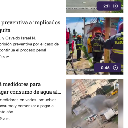
2:11
n preventiva a implicados
quita
 y Osvaldo Israel N.
isión preventiva por el caso de
continúa el proceso penal
0 p. m.
0:46
á medidores para
gar consumo de agua al
 medidores en varios inmuebles
onsumo y comenzar a pagar al
este año
9 p. m.