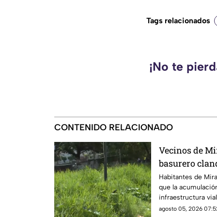
Tags relacionados
¡No te pier
CONTENIDO RELACIONADO
Vecinos de Mi
basurero cland
seguridad vial
Habitantes de Mira
que la acumulación
infraestructura via
realizados
agosto 05, 2026 07:5