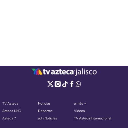
TV Azteca
Noticias
a más +
Azteca UNO
Deportes
Videos
Azteca 7
adn Noticias
TV Azteca Internacional