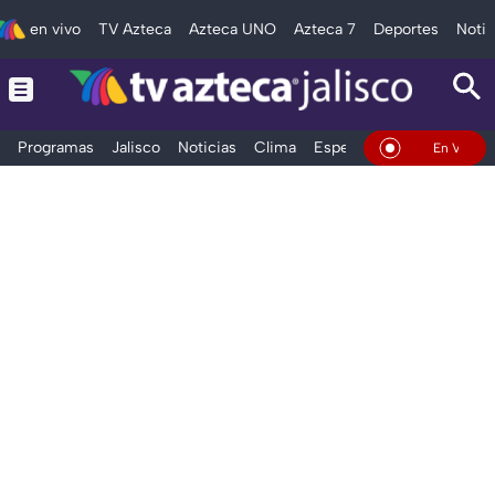
en vivo
TV Azteca
Azteca UNO
Azteca 7
Deportes
Notic
Programas
Jalisco
Noticias
Clima
Espectáculos
Deportes
En Vivo