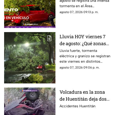
agosto se registra una intensa
VIENTO superiores a
tormenta en el Área
los 60 km/h durante
Metropolitana de Guadalajara,
agosto 07, 2026 09:13 p. m.
lluvia en Guadalajara
con fuertes rachas de viento
Lluvia HOY viernes 7
de agosto: ¿Qué zonas
de Guadalajara están
Lluvia fuerte, tormenta
eléctrica y granizo se registran
afectadas?
este viernes en distintos
puntos de Guadalajara y
agosto 07, 2026 09:06 p. m.
Zapopan.
Volcadura en la zona
de Huentitán deja dos
personas heridas
Accidentes Huentitán