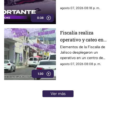
agosto 07, 2026 08:18 p. m.
0:38
Fiscalía realiza
operativo y cateo en
anexo de la colonia
Elementos de la Fiscalía de
Jalisco desplegaron un
Olímpica en
operativo en un centro de
Guadalajara
rehabilitación de la colonia
agosto 07, 2026 08:08 p. m.
Olímpica; familiares
1:30
comenzaron a llegar al lugar.
Ver más