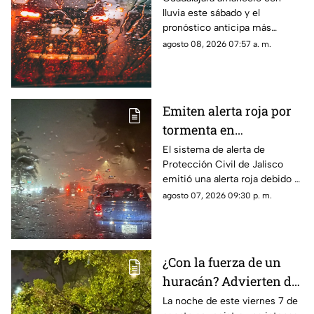
lluvia este sábado y el
tormentas este sábado
pronóstico anticipa más
8 de agosto?
precipitaciones por la tarde y
agosto 08, 2026 07:57 a. m.
noche. Conoce a qué hora
podrían regresar.
Emiten alerta roja por
tormenta en
Guadalajara; advierten
El sistema de alerta de
Protección Civil de Jalisco
de caída de árboles e
emitió una alerta roja debido a
inundaciones
la fuerte tormenta que se
agosto 07, 2026 09:30 p. m.
registra esta noche en el AMG
¿Con la fuerza de un
huracán? Advierten de
FUERTES RACHAS DE
La noche de este viernes 7 de