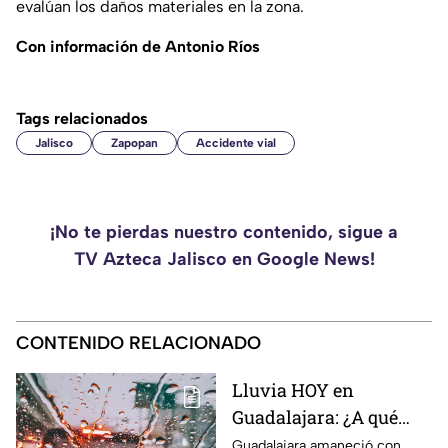
evalúan los daños materiales en la zona.
Con información de Antonio Ríos
Tags relacionados
Jalisco
Zapopan
Accidente vial
¡No te pierdas nuestro contenido, sigue a
TV Azteca Jalisco en Google News!
CONTENIDO RELACIONADO
Lluvia HOY en
Guadalajara: ¿A qué
hora regresarán las
Guadalajara amaneció con