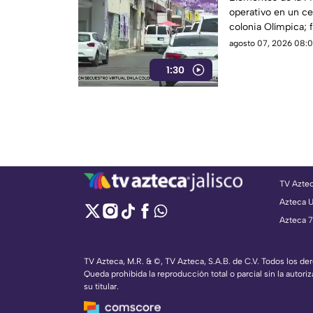
operativo en un ce
colonia Olímpica; 
lugar.
agosto 07, 2026 08:0
1:30
TV Azte
Azteca 
Azteca 7
TV Azteca, M.R. & ©, TV Azteca, S.A.B. de C.V. Todos los d
Queda prohibida la reproducción total o parcial sin la autoriz
su titular.