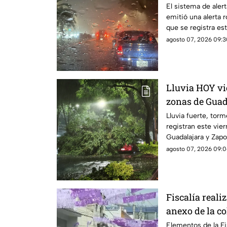
árboles e inu
El sistema de alert
emitió una alerta r
que se registra e
agosto 07, 2026 09:3
Lluvia HOY vi
zonas de Guad
Lluvia fuerte, torm
registran este vie
Guadalajara y Zapo
agosto 07, 2026 09:0
Fiscalía reali
anexo de la c
Guadalajara
Elementos de la Fi