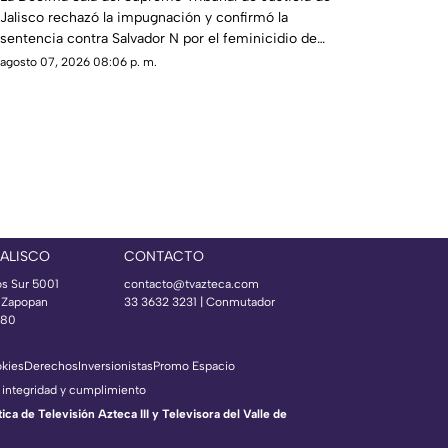
Jalisco rechazó la impugnación y confirmó la
sentencia contra Salvador N por el feminicidio de
Isis, ocurrido en 2020.
agosto 07, 2026 08:06 p. m.
JALISCO
CONTACTO
os Sur 5001
contacto@tvazteca.com
s Zapopan
33 3632 3231 | Conmutador
080
okies
Derechos
Inversionistas
Promo Espacio
 integridad y cumplimiento
a de Televisión Azteca III y Televisora del Valle de