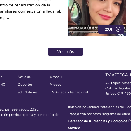
ntro de rehabilitación de la
familiares comenzaron a llegar al
8 p. m.
2:01
Ver más
TV AZTECA 
ca
Noticias
a más +
Av. López Mate
UNO
Deportes
Videos
Col. Las Águila
adn Noticias
TV Azteca Internacional
Jalisco C.P. 45
Aviso de privacidad
Preferencias de Co
erechos reservados, 2025.
Trabaja con nosotros
Programa de ética,
ación previa, expresa y por escrito de
Defensor de Audiencias y Código de Étic
México