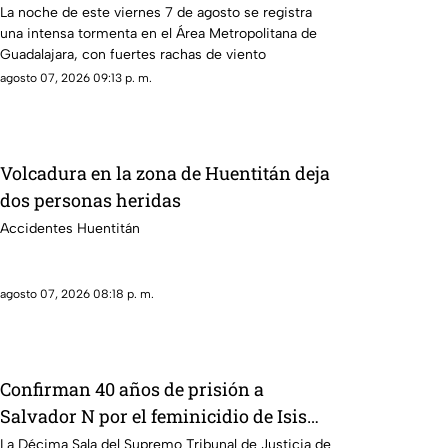
VIENTO superiores a los 60 km/h
La noche de este viernes 7 de agosto se registra
una intensa tormenta en el Área Metropolitana de
durante lluvia en Guadalajara
Guadalajara, con fuertes rachas de viento
agosto 07, 2026 09:13 p. m.
Volcadura en la zona de Huentitán deja
dos personas heridas
Accidentes Huentitán
agosto 07, 2026 08:18 p. m.
Confirman 40 años de prisión a
Salvador N por el feminicidio de Isis
Urteaga
La Décima Sala del Supremo Tribunal de Justicia de