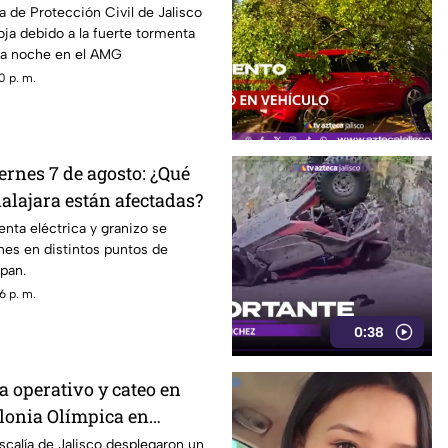
ndaciones
a de Protección Civil de Jalisco
oja debido a la fuerte tormenta
sta noche en el AMG
0 p. m.
ernes 7 de agosto: ¿Qué
alajara están afectadas?
enta eléctrica y granizo se
rnes en distintos puntos de
pan.
6 p. m.
0:38
za operativo y cateo en
olonia Olímpica en
scalía de Jalisco desplegaron un