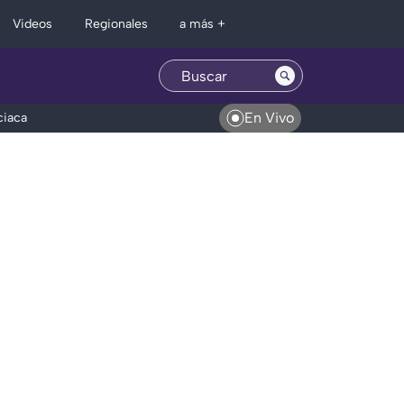
Regionales
Videos
a más +
En Vivo
ciaca