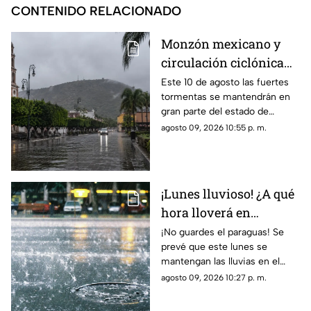
CONTENIDO RELACIONADO
Monzón mexicano y
circulación ciclónica
mantendrán fuertes
Este 10 de agosto las fuertes
tormentas se mantendrán en
tormentas en Nayarit
gran parte del estado de
Nayarit
agosto 09, 2026 10:55 p. m.
¡Lunes lluvioso! ¿A qué
hora lloverá en
Guadalajara?
¡No guardes el paraguas! Se
prevé que este lunes se
mantengan las lluvias en el
Área Metropolitana de
agosto 09, 2026 10:27 p. m.
Guadalajara