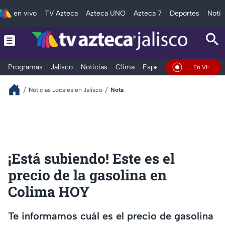
en vivo
TV Azteca
Azteca UNO
Azteca 7
Deportes
Notic
Programas
Jalisco
Noticias
Clima
Espectáculos
Deportes
En Vivo
Noticias Locales en Jalisco
Nota
¡Está subiendo! Este es el
precio de la gasolina en
Colima HOY
Te informamos cuál es el precio de gasolina