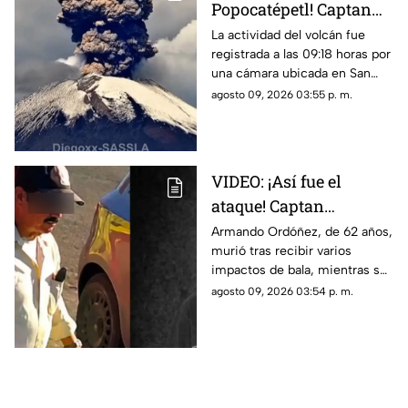
Popocatépetl! Captan
impresionante
La actividad del volcán fue
registrada a las 09:18 horas por
momento desde Puebla
una cámara ubicada en San
Pedro Benito Juárez.
agosto 09, 2026 03:55 p. m.
VIDEO: ¡Así fue el
ataque! Captan
agresión armada
Armando Ordóñez, de 62 años,
murió tras recibir varios
contra padre e hijo en
impactos de bala, mientras su
Chihuahua
hijo Isaac, de 34, permanece
agosto 09, 2026 03:54 p. m.
hospitalizado.