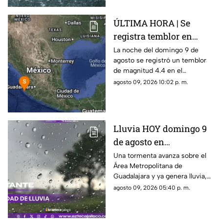
ÚLTIMA HORA | Se
registra temblor en
Jalisco; ¿hay daños?
La noche del domingo 9 de
agosto se registró un temblor
de magnitud 4.4 en el
municipio de Puerto Vallarta,
agosto 09, 2026 10:02 p. m.
Jalisco
Lluvia HOY domingo 9
de agosto en
Guadalajara: ¿Dónde
Una tormenta avanza sobre el
Área Metropolitana de
está lloviendo y qué
Guadalajara y ya genera lluvia,
zonas tienen alerta?
actividad eléctrica y rachas de
agosto 09, 2026 05:40 p. m.
viento en distintas zonas.