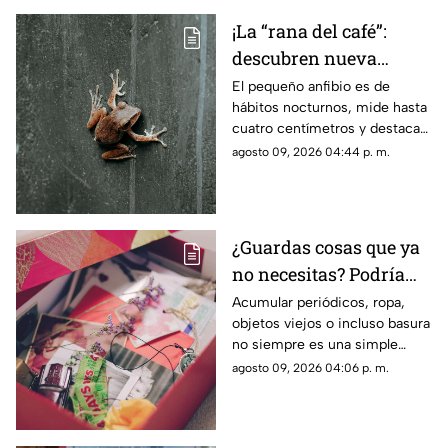
¡La “rana del café”:
descubren nueva
especie en Costa Rica
El pequeño anfibio es de
hábitos nocturnos, mide hasta
cuatro centímetros y destaca
por sus manchas verdes y su
agosto 09, 2026 04:44 p. m.
particular canto.
¿Guardas cosas que ya
no necesitas? Podría
haber algo más detrás
Acumular periódicos, ropa,
objetos viejos o incluso basura
no siempre es una simple
costumbre. En algunos casos,
agosto 09, 2026 04:06 p. m.
puede estar relacionado con el
llamado síndrome de
Diógenes.