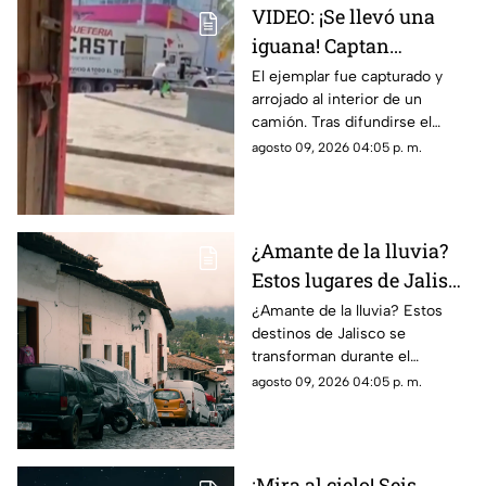
VIDEO: ¡Se llevó una
iguana! Captan
presunto robo en
El ejemplar fue capturado y
arrojado al interior de un
Tuxpan y reportan
camión. Tras difundirse el
detención
video, autoridades
agosto 09, 2026 04:05 p. m.
intervinieron y lograron
recuperar al reptil.
¿Amante de la lluvia?
Estos lugares de Jalisco
se disfrutan más
¿Amante de la lluvia? Estos
destinos de Jalisco se
durante el temporal
transforman durante el
temporal y ofrecen paisajes
agosto 09, 2026 04:05 p. m.
verdes, cascadas y un
ambiente perfecto para una
escapada.
¡Mira al cielo! Seis