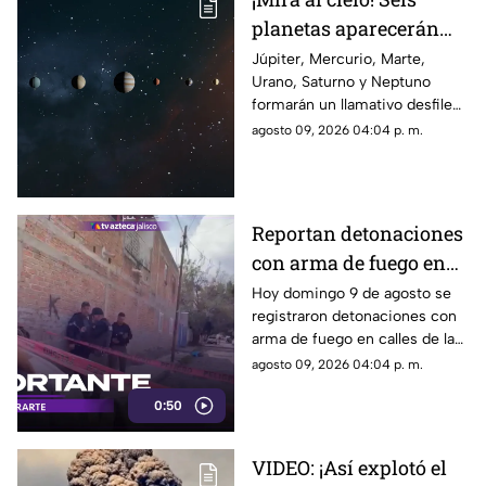
planetas aparecerán
juntos el 12 de agosto
Júpiter, Mercurio, Marte,
Urano, Saturno y Neptuno
formarán un llamativo desfile
planetario durante las primeras
agosto 09, 2026 04:04 p. m.
horas del 12 de agosto. Esto
debes saber para intentar
observarlo.
Reportan detonaciones
con arma de fuego en
Tlaquepaque; hay un
Hoy domingo 9 de agosto se
registraron detonaciones con
hombre muerto
arma de fuego en calles de la
colonia El Campesino en
agosto 09, 2026 04:04 p. m.
Tlaquepaque. Esto es lo que se
0:50
sabe.
VIDEO: ¡Así explotó el