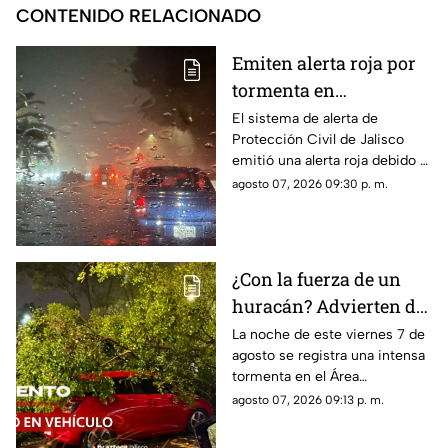
CONTENIDO RELACIONADO
Emiten alerta roja por
tormenta en
Guadalajara; advierten
El sistema de alerta de
Protección Civil de Jalisco
de caída de árboles e
emitió una alerta roja debido a
inundaciones
la fuerte tormenta que se
agosto 07, 2026 09:30 p. m.
registra esta noche en el AMG
¿Con la fuerza de un
huracán? Advierten de
FUERTES RACHAS DE
La noche de este viernes 7 de
agosto se registra una intensa
VIENTO superiores a
tormenta en el Área
los 60 km/h durante
Metropolitana de Guadalajara,
agosto 07, 2026 09:13 p. m.
lluvia en Guadalajara
con fuertes rachas de viento