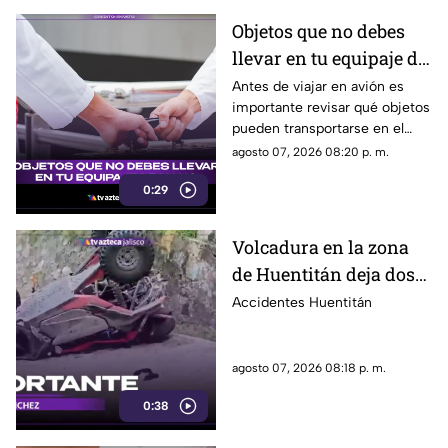
Objetos que no debes
llevar en tu equipaje de
mano y podrían
Antes de viajar en avión es
importante revisar qué objetos
quitarte en el
pueden transportarse en el
aeropuerto
equipaje de mano, ya que
agosto 07, 2026 08:20 p. m.
algunos artículos están
0:29
restringidos y pueden ser
retirados durante los filtros de
seguridad.
Volcadura en la zona
de Huentitán deja dos
personas heridas
Accidentes Huentitán
agosto 07, 2026 08:18 p. m.
0:38