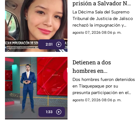
prisión a Salvador N
por el feminicidio de
La Décima Sala del Supremo
Tribunal de Justicia de Jalisco
Isis Urteaga
rechazó la impugnación y
confirmó la sentencia contra
agosto 07, 2026 08:06 p. m.
Salvador N por el feminicidio
2:01
de Isis, ocurrido en 2020.
Detienen a dos
hombres en
Tlaquepaque por
Dos hombres fueron detenidos
en Tlaquepaque por su
presunto abuso y
presunta participación en el
maltrato animal contra
abuso y maltrato de una
agosto 07, 2026 08:06 p. m.
una perrita
perrita. La investigación
1:33
continúa para determinar su
responsabilidad.