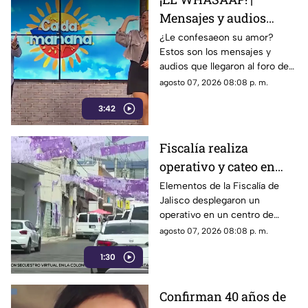
Mensajes y audios
llegaron al foro de
¿Le confesaeon su amor?
Estos son los mensajes y
'Cada mañana'; parte 1
audios que llegaron al foro de
‘Cada mañana’ estuvieron
agosto 07, 2026 08:08 p. m.
llenos de risas y sorpresas.
3:42
Fiscalía realiza
operativo y cateo en
anexo de la colonia
Elementos de la Fiscalía de
Jalisco desplegaron un
Olímpica en
operativo en un centro de
Guadalajara
rehabilitación de la colonia
agosto 07, 2026 08:08 p. m.
Olímpica; familiares
1:30
comenzaron a llegar al lugar.
Confirman 40 años de