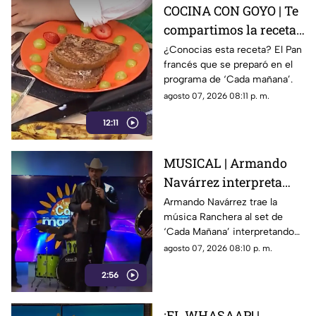
COCINA CON GOYO | Te
compartimos la receta
de un delicioso pan
¿Conocias esta receta? El Pan
francés que se preparó en el
francés
programa de ‘Cada mañana’.
agosto 07, 2026 08:11 p. m.
12:11
MUSICAL | Armando
Navárrez interpreta
'Corazón en modo
Armando Navárrez trae la
música Ranchera al set de
Avión' EN VIVO
‘Cada Mañana’ interpretando
su canción ‘Corazón en modo
agosto 07, 2026 08:10 p. m.
Avión’.
2:56
¡EL WHASAAP! |