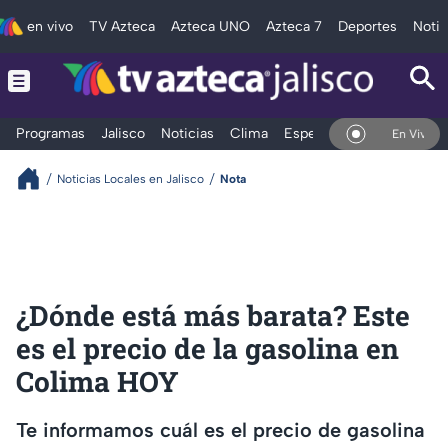
en vivo
TV Azteca
Azteca UNO
Azteca 7
Deportes
Notic
Programas
Jalisco
Noticias
Clima
Espectáculos
Deportes
En Vivo
Noticias Locales en Jalisco
Nota
¿Dónde está más barata? Este
es el precio de la gasolina en
Colima HOY
Te informamos cuál es el precio de gasolina