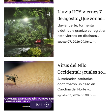
Lluvia HOY viernes 7
de agosto: ¿Qué zonas
de Guadalajara están
Lluvia fuerte, tormenta
eléctrica y granizo se registran
afectadas?
este viernes en distintos
puntos de Guadalajara y
agosto 07, 2026 09:06 p. m.
Zapopan.
Virus del Nilo
Occidental: ¿cuáles son
los síntomas tras una
Autoridades sanitarias
confirmaron un caso en
picadura de mosquito?
Carolina del Norte y
detectaron el virus en
agosto 07, 2026 08:30 p. m.
mosquitos; conoce cómo se
0:41
transmite y cuáles son sus
síntomas.