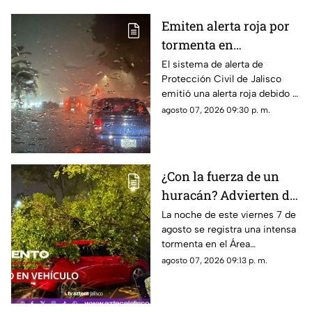
Emiten alerta roja por
tormenta en
Guadalajara; advierten
El sistema de alerta de
Protección Civil de Jalisco
de caída de árboles e
emitió una alerta roja debido a
inundaciones
la fuerte tormenta que se
agosto 07, 2026 09:30 p. m.
registra esta noche en el AMG
¿Con la fuerza de un
huracán? Advierten de
FUERTES RACHAS DE
La noche de este viernes 7 de
agosto se registra una intensa
VIENTO superiores a
tormenta en el Área
los 60 km/h durante
Metropolitana de Guadalajara,
agosto 07, 2026 09:13 p. m.
lluvia en Guadalajara
con fuertes rachas de viento