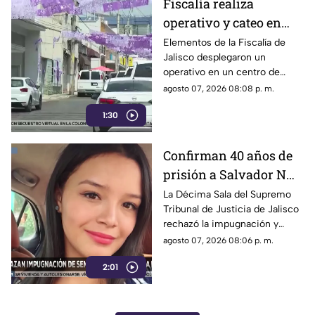
Fiscalía realiza
operativo y cateo en
anexo de la colonia
Elementos de la Fiscalía de
Jalisco desplegaron un
Olímpica en
operativo en un centro de
Guadalajara
rehabilitación de la colonia
agosto 07, 2026 08:08 p. m.
Olímpica; familiares
1:30
comenzaron a llegar al lugar.
Confirman 40 años de
prisión a Salvador N
por el feminicidio de
La Décima Sala del Supremo
Tribunal de Justicia de Jalisco
Isis Urteaga
rechazó la impugnación y
confirmó la sentencia contra
agosto 07, 2026 08:06 p. m.
Salvador N por el feminicidio
2:01
de Isis, ocurrido en 2020.