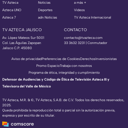
TV Azteca
Noticias
a más +
Azteca UNO
Deportes
Videos
Azteca 7
adn Noticias
TV Azteca Internacional
TV AZTECA JALISCO
CONTACTO
Av. López Mateos Sur 5001
contacto@tvazteca.com
Col. Las Águilas Zapopan
33 3632 3231 | Conmutador
Jalisco C.P. 45080
Aviso de privacidad
Preferencias de Cookies
Derechos
Inversionistas
Promo Espacio
Trabaja con nosotros
Programa de ética, integridad y cumplimiento
Defensor de Audiencias y Código de Ética de Televisión Azteca III y
Televisora del Valle de México
TV Azteca, M.R. & ©, TV Azteca, S.A.B. de C.V. Todos los derechos reservados,
2025.
Queda prohibida la reproducción total o parcial sin la autorización previa,
expresa y por escrito de su titular.