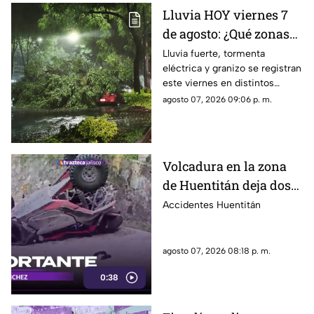
Lluvia HOY viernes 7
de agosto: ¿Qué zonas
de Guadalajara están
Lluvia fuerte, tormenta
eléctrica y granizo se registran
afectadas?
este viernes en distintos
puntos de Guadalajara y
agosto 07, 2026 09:06 p. m.
Zapopan.
Volcadura en la zona
de Huentitán deja dos
personas heridas
Accidentes Huentitán
agosto 07, 2026 08:18 p. m.
0:38