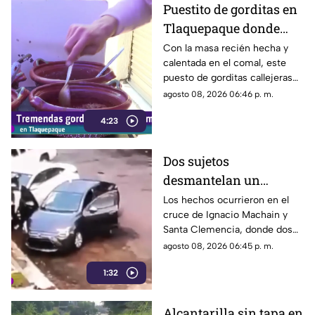
Puestito de gorditas en
Tlaquepaque donde
una nunca es suficiente
Con la masa recién hecha y
calentada en el comal, este
puesto de gorditas callejeras
en Tlaquepaque promete
agosto 08, 2026 06:46 p. m.
conquistar el antojo.
4:23
Dos sujetos
desmantelan un
vehículo a plena luz del
Los hechos ocurrieron en el
cruce de Ignacio Machain y
día en Guadalajara
Santa Clemencia, donde dos
sujetos fueron captados
agosto 08, 2026 06:45 p. m.
retirando múltiples autopartes
1:32
de la carrocería de un vehículo.
Alcantarilla sin tapa en