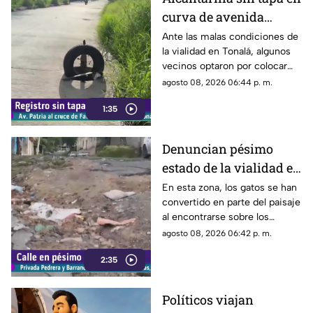
curva de avenida
Patria
Ante las malas condiciones de
la vialidad en Tonalá, algunos
vecinos optaron por colocar
una llanta como señalamiento
agosto 08, 2026 06:44 p. m.
improvisado para alertar a los
1:35
conductores sobre los hoyos y
evitar posibles accidentes al
transitar por la zona.
Denuncian pésimo
estado de la vialidad en
Privada Pedrera y
En esta zona, los gatos se han
convertido en parte del paisaje
Barrancones
al encontrarse sobre los
techos y las puertas de las
agosto 08, 2026 06:42 p. m.
viviendas, mientras que la
2:35
vialidad muestra un evidente
deterioro.
Políticos viajan