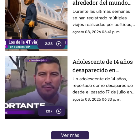
alrededor del mundo
sin ninguna
Durante las últimas semanas
se han registrado múltiples
preocupación
viajes realizados por políticos,
sin que hasta el momento
agosto 08, 2026 06:41 p. m.
exista información clara sobre
2:28
los motivos de estos
desplazamientos ni una
explicación detallada sobre el
Adolescente de 14 años
elevado gasto que han
desaparecido en
generado.
Tlaquepaque es
Un adolescente de 14 años,
reportado como desaparecido
trasladado a Jalisco
desde el pasado 17 de julio en
tras ser localizado en
Tlaquepaque, fue localizado
agosto 08, 2026 06:33 p. m.
Michoacán
con vida en Michoacán y ya es
1:07
trasladado de regreso a Jalisco
para reunirse con su familia.
Ver más