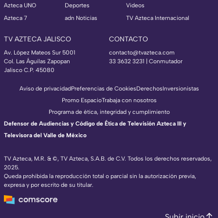
Azteca UNO
Deportes
Videos
Azteca 7
adn Noticias
TV Azteca Internacional
TV AZTECA JALISCO
CONTACTO
Av. López Mateos Sur 5001
contacto@tvazteca.com
Col. Las Águilas Zapopan
33 3632 3231 | Conmutador
Jalisco C.P. 45080
Aviso de privacidad
Preferencias de Cookies
Derechos
Inversionistas
Promo Espacio
Trabaja con nosotros
Programa de ética, integridad y cumplimiento
Defensor de Audiencias y Código de Ética de Televisión Azteca III y
Televisora del Valle de México
TV Azteca, M.R. & ©, TV Azteca, S.A.B. de C.V. Todos los derechos reservados,
2025.
Queda prohibida la reproducción total o parcial sin la autorización previa,
expresa y por escrito de su titular.
Subir inicio