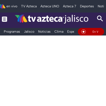
en vivo
TV Azteca
Azteca UNO
Azteca 7
Deportes
Notic
Programas
Jalisco
Noticias
Clima
Espectáculos
Deportes
En Vivo