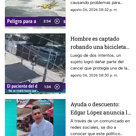
causando problemas para
quienes circulan por la zona,
agosto 06, 2026 08:32 p. m.
ya que, pese a ser cubierto en
2:34
varias ocasiones, vuelve a
aparecer con el paso del
tiempo.
Hombre es captado
robando una bicicleta
al ingresar a cochera
Luego de dos intentos, un
sujeto logró dañar parte del
ajena en calle Rancho
cancel que protegía una de las
Rodeo
puertas de una cochera
agosto 06, 2026 08:30 p. m.
ubicada sobre la calle Rancho
1:34
Rodeo, lo que le permitió
ingresar al inmueble.
Ayuda o descuento:
Edgar López anuncia la
nueva estrategia para
A través de un comunicado en
redes sociales, se dio a
ayudar algunas
conocer que este político