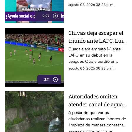
familias
presuntamente busca ayudar a
agosto 06, 2026 08:26 p. m.
la comunidad de Tonalá con
2:27
este descuento.
Chivas deja escapar el
triunfo ante LAFC; Luis
Romo es señalado por
Guadalajara empató 1-1 ante
LAFC en su debut en la
su cobro en penales
Leagues Cup y perdió en
penales; Luis Romo fue
agosto 06, 2026 08:23 p. m.
criticado por su ejecución.
2:11
Autoridades omiten
atender canal de agua
contaminado en
A pesar de que varios
ciudadanos realizan labores de
Tonalá
limpieza de manera constante
en la zona, algunas personas