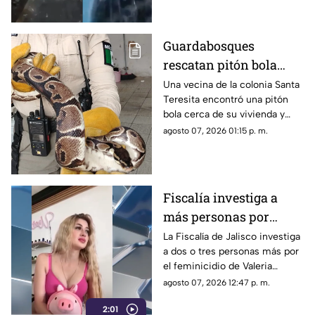
colonias en Tlaquepaque
Guardabosques
rescatan pitón bola
localizada en una casa
Una vecina de la colonia Santa
Teresita encontró una pitón
de Guadalajara
bola cerca de su vivienda y
solicitó apoyo. Guardabosques
agosto 07, 2026 01:15 p. m.
de Guadalajara aseguraron al
reptil para su valoración.
Fiscalía investiga a
más personas por
feminicidio de Valeria
La Fiscalía de Jalisco investiga
a dos o tres personas más por
Márquez
el feminicidio de Valeria
Márquez; sus amigas son
agosto 07, 2026 12:47 p. m.
consideradas testigos
2:01