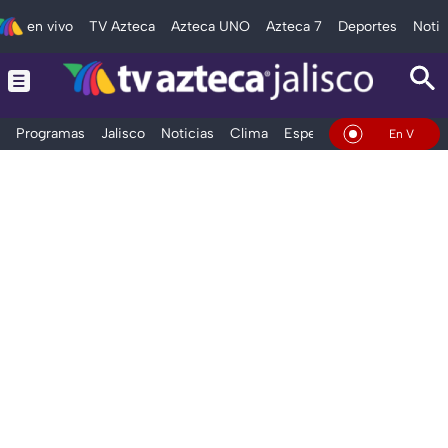
en vivo
TV Azteca
Azteca UNO
Azteca 7
Deportes
Notic
Programas
Jalisco
Noticias
Clima
Espectáculos
Deportes
En Vivo