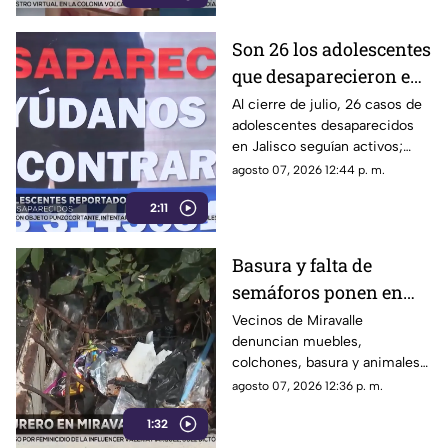
Son 26 los adolescentes
que desaparecieron en
Jalisco durante julio;
Al cierre de julio, 26 casos de
adolescentes desaparecidos
investigan
en Jalisco seguían activos;
r3clutamient0
algunos podrían estar
agosto 07, 2026 12:44 p. m.
relacionados con
2:11
reclutamiento
Basura y falta de
semáforos ponen en
riesgo a vecinos de
Vecinos de Miravalle
denuncian muebles,
Miravalle
colchones, basura y animales
muertos, además de la falta de
agosto 07, 2026 12:36 p. m.
topes y semáforos
1:32