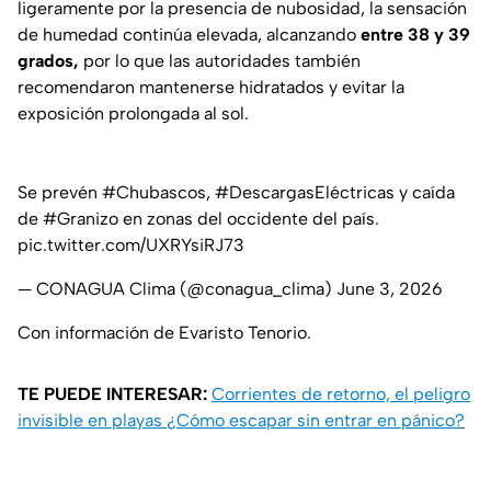
ligeramente por la presencia de nubosidad, la sensación
de humedad continúa elevada, alcanzando
entre 38 y 39
grados,
por lo que las autoridades también
recomendaron mantenerse hidratados y evitar la
exposición prolongada al sol.
Se prevén
#Chubascos
,
#DescargasEléctricas
y caída
de
#Granizo
en zonas del occidente del país.
pic.twitter.com/UXRYsiRJ73
— CONAGUA Clima (@conagua_clima)
June 3, 2026
Con información de Evaristo Tenorio.
TE PUEDE INTERESAR:
Corrientes de retorno, el peligro
invisible en playas ¿Cómo escapar sin entrar en pánico?