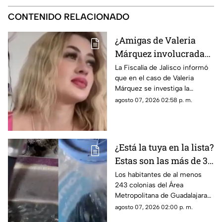
CONTENIDO RELACIONADO
¿Amigas de Valeria
Márquez involucradas
en su feminicidio? Esto
La Fiscalía de Jalisco informó
que en el caso de Valeria
dicen las autoridades
Márquez se investiga la
participación de dos o tres
agosto 07, 2026 02:58 p. m.
personas más
¿Está la tuya en la lista?
Estas son las más de 30
colonias de
Los habitantes de al menos
243 colonias del Área
Tlaquepaque que
Metropolitana de Guadalajara
reciben agua sucia
reciben agua sucia en sus
agosto 07, 2026 02:00 p. m.
domicilios; esta es la lista de