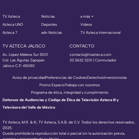
TV Azteca
Noticias
a más +
Azteca UNO
Deportes
Videos
Azteca 7
adn Noticias
TV Azteca Internacional
TV AZTECA JALISCO
CONTACTO
Av. López Mateos Sur 5001
contacto@tvazteca.com
Col. Las Águilas Zapopan
33 3632 3231 | Conmutador
Jalisco C.P. 45080
Aviso de privacidad
Preferencias de Cookies
Derechos
Inversionistas
Promo Espacio
Trabaja con nosotros
Programa de ética, integridad y cumplimiento
Defensor de Audiencias y Código de Ética de Televisión Azteca III y
Televisora del Valle de México
TV Azteca, M.R. & ©, TV Azteca, S.A.B. de C.V. Todos los derechos reservados,
2025.
Queda prohibida la reproducción total o parcial sin la autorización previa,