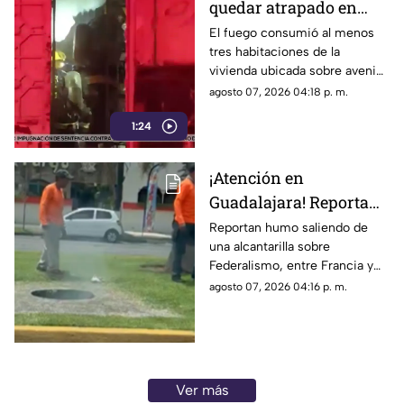
quedar atrapado en
incendio dentro de su
El fuego consumió al menos
tres habitaciones de la
casa en la colonia
vivienda ubicada sobre avenida
Oblatos
República; la víctima fue
agosto 07, 2026 04:18 p. m.
encontrada calcinada.
1:24
¡Atención en
Guadalajara! Reportan
humo saliendo de una
Reportan humo saliendo de
una alcantarilla sobre
alcantarilla en
Federalismo, entre Francia y
Federalismo
Alemania; Protección Civil y
agosto 07, 2026 04:16 p. m.
Bomberos ya atienden el
incidente.
Ver más