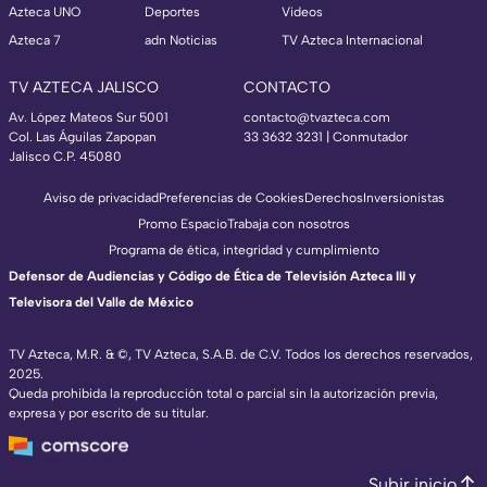
Azteca UNO
Deportes
Videos
Azteca 7
adn Noticias
TV Azteca Internacional
TV AZTECA JALISCO
CONTACTO
Av. López Mateos Sur 5001
contacto@tvazteca.com
Col. Las Águilas Zapopan
33 3632 3231 | Conmutador
Jalisco C.P. 45080
Aviso de privacidad
Preferencias de Cookies
Derechos
Inversionistas
Promo Espacio
Trabaja con nosotros
Programa de ética, integridad y cumplimiento
Defensor de Audiencias y Código de Ética de Televisión Azteca III y
Televisora del Valle de México
TV Azteca, M.R. & ©, TV Azteca, S.A.B. de C.V. Todos los derechos reservados,
2025.
Queda prohibida la reproducción total o parcial sin la autorización previa,
expresa y por escrito de su titular.
Subir inicio