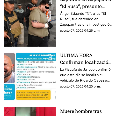
“El Ruso”, presunto
autor intelectual de
Ángel Eduardo “N”, alias “El
Ruso”, fue detenido en
homicidios en Playa
Zapopan tras una investigación
del Carmen
de tres meses; enfrenta dos
agosto 07, 2026 04:25 p. m.
órdenes de aprehensión por
homicidio.
ÚLTIMA HORA |
Confirman localización
del vehículo en el que
La Fiscalía de Jalisco confirmó
que este día se localizó el
viaja Ricardo Cabezas
vehículo de Ricardo Cabezas
Talavera cuando
Talavera, inmobiliario
agosto 07, 2026 04:20 p. m.
desapareció
desaparecido en El Batán,
Zapopan
Muere hombre tras