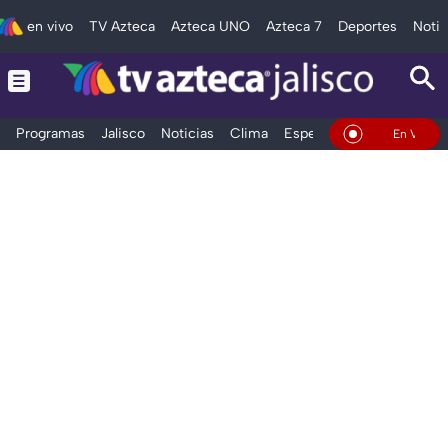
en vivo
TV Azteca
Azteca UNO
Azteca 7
Deportes
Notic
Programas
Jalisco
Noticias
Clima
Espectáculos
Deportes
En Vivo