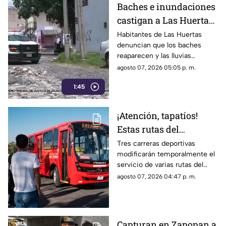
Baches e inundaciones
castigan a Las Huertas
en Tlaquepaque;
Habitantes de Las Huertas
denuncian que los baches
vecinos exigen
reaparecen y las lluvias
solución
inundan sus calles; piden
agosto 07, 2026 05:05 p. m.
reparaciones definitivas al
1:45
Ayuntamiento.
¡Atención, tapatíos!
Estas rutas del
transporte público
Tres carreras deportivas
modificarán temporalmente el
tendrán pausas en
servicio de varias rutas del
Guadalajara
transporte público este
agosto 07, 2026 04:47 p. m.
domingo 9 de agosto en
distintos puntos de
Guadalajara.
Capturan en Zapopan a