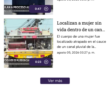
las investigaciones.
0:47
Localizan a mujer sin
vida dentro de un canal
pluvial en San Pedro
El cuerpo de una mujer fue
localizado atrapado en el cauce
Tlaquepaque
de un canal pluvial de la
colonia Ojo de Agua, en
agosto 05, 2026 03:27 p. m.
Tlaquepaque
0:23
Ver más