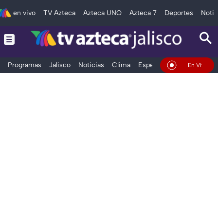
en vivo
TV Azteca
Azteca UNO
Azteca 7
Deportes
Notic
Programas
Jalisco
Noticias
Clima
Espectáculos
Deportes
En Vivo