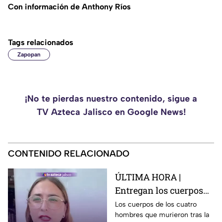
Con información de Anthony Ríos
Tags relacionados
Zapopan
¡No te pierdas nuestro contenido, sigue a
TV Azteca Jalisco en Google News!
CONTENIDO RELACIONADO
ÚLTIMA HORA |
Entregan los cuerpos
de las cuatro víctimas
Los cuerpos de los cuatro
hombres que murieron tras la
tras explosión de pipa