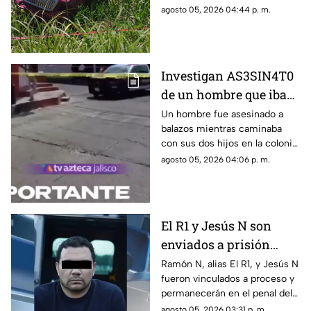
MÚLTIPLES lesionados
resultaron lesionados. Uno de
agosto 05, 2026 04:44 p. m.
ellos fue reportado grave.
Investigan AS3SIN4T0
de un hombre que iba
acompañado de dos
Un hombre fue asesinado a
balazos mientras caminaba
menores en
con sus dos hijos en la colonia
Guadalajara
Valentín Gómez Farías, en
agosto 05, 2026 04:06 p. m.
Guadalajara. Autoridades
investigan el ataque.
El R1 y Jesús N son
enviados a prisión
preventiva tras ser
Ramón N, alias El R1, y Jesús N
fueron vinculados a proceso y
capturados en Jalisco
permanecerán en el penal del
Altiplano mientras continúan
agosto 05, 2026 03:31 p. m.