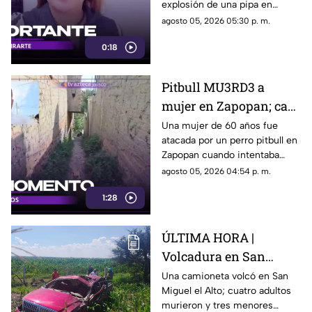
explosión de una pipa en
en Tlaquepaque
Tlaquepaque ya fueron
agosto 05, 2026 05:30 p. m.
entregados a sus familiares.
0:18
Pitbull MU3RD3 a
mujer en Zapopan; casi
le 4RR4NCA la muñeca
Una mujer de 60 años fue
atacada por un perro pitbull en
y podría perder el brazo
Zapopan cuando intentaba
proteger a unas niñas.
agosto 05, 2026 04:54 p. m.
1:28
ÚLTIMA HORA |
Volcadura en San
Miguel el Alto deja
Una camioneta volcó en San
Miguel el Alto; cuatro adultos
SALDO MORTAL y
murieron y tres menores