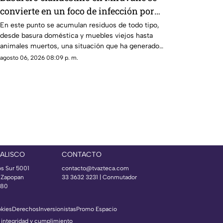
convierte en un foco de infección por
acumulación de residuos.
En este punto se acumulan residuos de todo tipo,
desde basura doméstica y muebles viejos hasta
animales muertos, una situación que ha generado
molestias entre los vecinos, quienes exigen una
agosto 06, 2026 08:09 p. m.
solución ante el riesgo sanitario y las condiciones
insalubres del lugar.
JALISCO
CONTACTO
os Sur 5001
contacto@tvazteca.com
s Zapopan
33 3632 3231 | Conmutador
080
okies
Derechos
Inversionistas
Promo Espacio
 integridad y cumplimiento