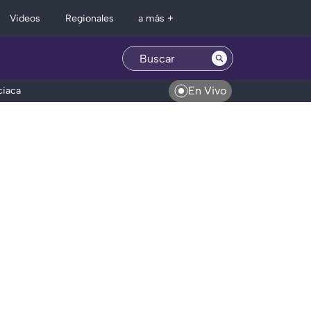
Regionales
Videos
a más +
En Vivo
ciaca