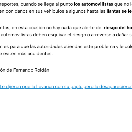
reportes, cuando se llega al punto
los automovilistas
que no l
len con daños en sus vehículos a algunos hasta las
llantas se 
untos, en esta ocasión no hay nada que alerte del
riesgo del h
automovilistas deben esquivar el riesgo o atreverse a dañar s
n es para que las autoridades atiendan este problema y le c
se eviten más accidentes.
ión de Fernando Roldán
Le dijeron que la llevarían con su papá, pero la desapareciero