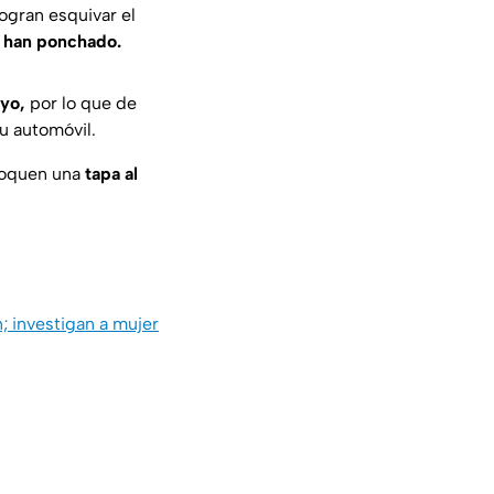
ogran esquivar el
le han ponchado.
oyo,
por lo que de
u automóvil.
oloquen una
tapa al
n; investigan a mujer