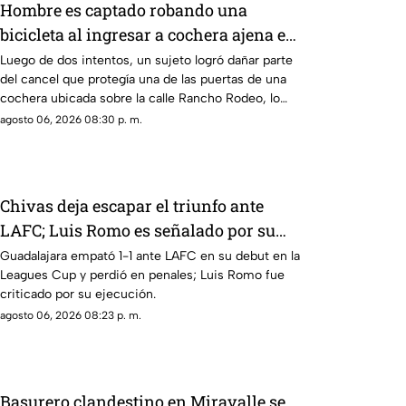
Hombre es captado robando una
bicicleta al ingresar a cochera ajena en
calle Rancho Rodeo
Luego de dos intentos, un sujeto logró dañar parte
del cancel que protegía una de las puertas de una
cochera ubicada sobre la calle Rancho Rodeo, lo
que le permitió ingresar al inmueble.
agosto 06, 2026 08:30 p. m.
Chivas deja escapar el triunfo ante
LAFC; Luis Romo es señalado por su
cobro en penales
Guadalajara empató 1-1 ante LAFC en su debut en la
Leagues Cup y perdió en penales; Luis Romo fue
criticado por su ejecución.
agosto 06, 2026 08:23 p. m.
Basurero clandestino en Miravalle se