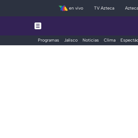
en vivo
TV Azteca
Aztec
Programas
Jalisco
Noticias
Clima
Espectác