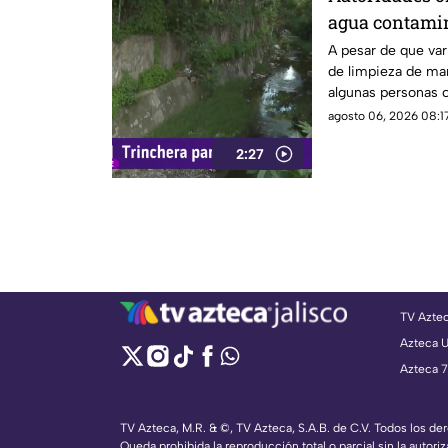
agua contami
A pesar de que var
de limpieza de man
algunas personas c
canal de agua, pr
agosto 06, 2026 08:17
residuos.
2:27
TV Azte
Azteca 
Azteca 7
TV Azteca, M.R. & ©, TV Azteca, S.A.B. de C.V. Todos los d
Queda prohibida la reproducción total o parcial sin la autoriz