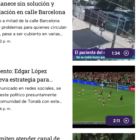
nece sin solución y
ulación en calle Barcelona
 a mitad de la calle Barcelona
 problemas para quienes circulan
, pese a ser cubierto en varias
a aparecer con el paso del
2 p. m.
1:34
ento: Edgar López
eva estrategia para
s familias
municado en redes sociales, se
 este político presuntamente
 comunidad de Tonalá con este
6 p. m.
2:11
miten atender canal de