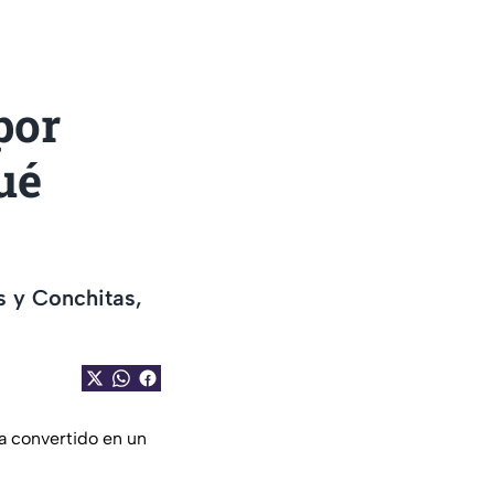
por
ué
s y Conchitas,
ha convertido en un