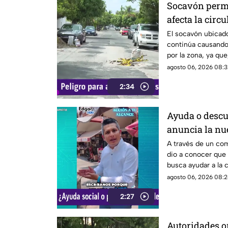
Socavón perma
afecta la circ
El socavón ubicado
continúa causando
por la zona, ya que
ocasiones, vuelve 
agosto 06, 2026 08:3
tiempo.
2:34
Ayuda o descu
anuncia la nu
ayudar alguna
A través de un co
dio a conocer que
busca ayudar a la
descuento.
agosto 06, 2026 08:2
2:27
Autoridades o