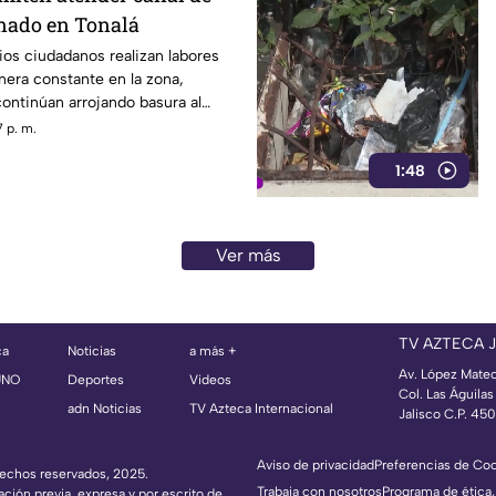
nado en Tonalá
ios ciudadanos realizan labores
era constante en la zona,
ontinúan arrojando basura al
ovocando acumulación de
 p. m.
1:48
Ver más
TV AZTECA 
ca
Noticias
a más +
Av. López Mate
UNO
Deportes
Videos
Col. Las Águila
adn Noticias
TV Azteca Internacional
Jalisco C.P. 45
Aviso de privacidad
Preferencias de Co
erechos reservados, 2025.
Trabaja con nosotros
Programa de ética,
ación previa, expresa y por escrito de