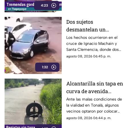
4:23
Dos sujetos
desmantelan un
vehículo a plena luz del
Los hechos ocurrieron en el
cruce de Ignacio Machain y
día en Guadalajara
Santa Clemencia, donde dos
sujetos fueron captados
agosto 08, 2026 06:45 p. m.
retirando múltiples autopartes
1:32
de la carrocería de un vehículo.
Alcantarilla sin tapa en
curva de avenida
Patria
Ante las malas condiciones de
la vialidad en Tonalá, algunos
vecinos optaron por colocar
una llanta como señalamiento
agosto 08, 2026 06:44 p. m.
improvisado para alertar a los