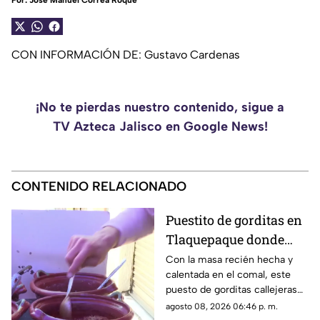
Por:
José Manuel Correa Roque
CON INFORMACIÓN DE: Gustavo Cardenas
¡No te pierdas nuestro contenido, sigue a
TV Azteca Jalisco en Google News!
CONTENIDO RELACIONADO
Puestito de gorditas en
Tlaquepaque donde
una nunca es suficiente
Con la masa recién hecha y
calentada en el comal, este
puesto de gorditas callejeras
en Tlaquepaque promete
agosto 08, 2026 06:46 p. m.
conquistar el antojo.