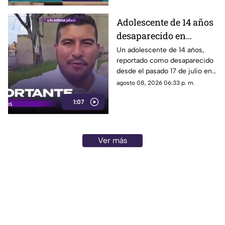
desplazamientos ni una
explicación detallada sobre el
Adolescente de 14 años
elevado gasto que han
desaparecido en
generado.
Tlaquepaque es
Un adolescente de 14 años,
reportado como desaparecido
trasladado a Jalisco
desde el pasado 17 de julio en
tras ser localizado en
Tlaquepaque, fue localizado
agosto 08, 2026 06:33 p. m.
Michoacán
con vida en Michoacán y ya es
1:07
trasladado de regreso a Jalisco
para reunirse con su familia.
Ver más