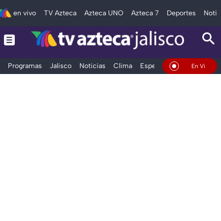
en vivo
TV Azteca
Azteca UNO
Azteca 7
Deportes
Notic
Programas
Jalisco
Noticias
Clima
Espectáculos
Deportes
En Vivo