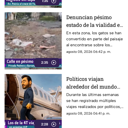
1:35
conductores sobre los hoyos y
evitar posibles accidentes al
transitar por la zona.
Denuncian pésimo
estado de la vialidad en
Privada Pedrera y
En esta zona, los gatos se han
convertido en parte del paisaje
Barrancones
al encontrarse sobre los
techos y las puertas de las
agosto 08, 2026 06:42 p. m.
viviendas, mientras que la
2:35
vialidad muestra un evidente
deterioro.
Políticos viajan
alrededor del mundo
sin ninguna
Durante las últimas semanas
se han registrado múltiples
preocupación
viajes realizados por políticos,
sin que hasta el momento
agosto 08, 2026 06:41 p. m.
exista información clara sobre
2:28
los motivos de estos