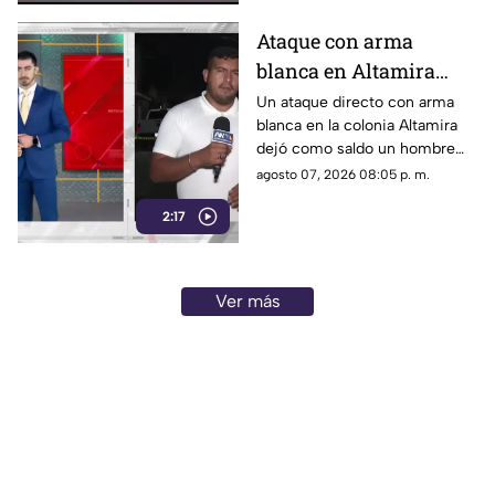
lluvias.
Ataque con arma
blanca en Altamira
deja un hombre muerto
Un ataque directo con arma
blanca en la colonia Altamira
y un lesionado
dejó como saldo un hombre
sin vida y otra persona
agosto 07, 2026 08:05 p. m.
lesionada. Autoridades
2:17
iniciaron las investigaciones
del caso.
Ver más