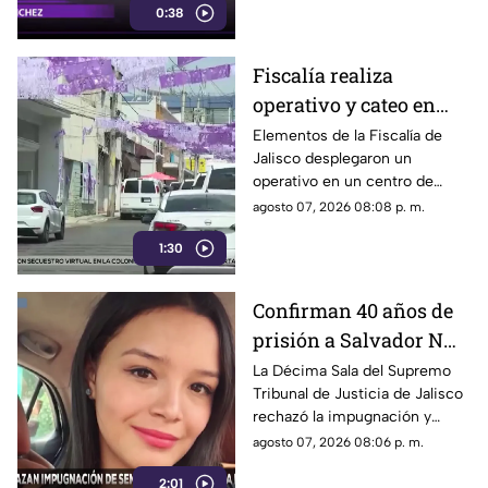
0:38
Fiscalía realiza
operativo y cateo en
anexo de la colonia
Elementos de la Fiscalía de
Jalisco desplegaron un
Olímpica en
operativo en un centro de
Guadalajara
rehabilitación de la colonia
agosto 07, 2026 08:08 p. m.
Olímpica; familiares
1:30
comenzaron a llegar al lugar.
Confirman 40 años de
prisión a Salvador N
por el feminicidio de
La Décima Sala del Supremo
Tribunal de Justicia de Jalisco
Isis Urteaga
rechazó la impugnación y
confirmó la sentencia contra
agosto 07, 2026 08:06 p. m.
Salvador N por el feminicidio
2:01
de Isis, ocurrido en 2020.