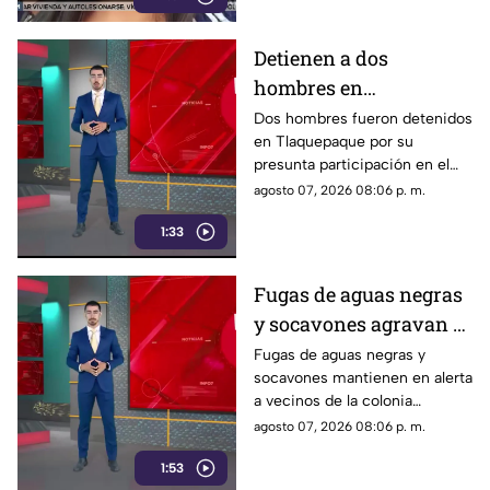
Detienen a dos
hombres en
Tlaquepaque por
Dos hombres fueron detenidos
en Tlaquepaque por su
presunto abuso y
presunta participación en el
maltrato animal contra
abuso y maltrato de una
agosto 07, 2026 08:06 p. m.
una perrita
perrita. La investigación
1:33
continúa para determinar su
responsabilidad.
Fugas de aguas negras
y socavones agravan el
riesgo en la colonia
Fugas de aguas negras y
socavones mantienen en alerta
Constitución de
a vecinos de la colonia
Zapopan
Constitución, en Zapopan,
agosto 07, 2026 08:06 p. m.
ante el riesgo de inundaciones
1:53
y daños durante el temporal de