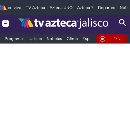
en vivo
TV Azteca
Azteca UNO
Azteca 7
Deportes
Notic
Programas
Jalisco
Noticias
Clima
Espectáculos
Deportes
En Vivo