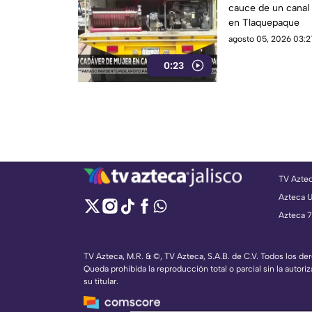
cauce de un canal 
en Tlaquepaque
agosto 05, 2026 03:2
0:23
TV Azte
Azteca 
Azteca 7
TV Azteca, M.R. & ©, TV Azteca, S.A.B. de C.V. Todos los d
Queda prohibida la reproducción total o parcial sin la autoriz
su titular.