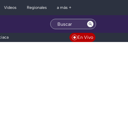
Regionales
Videos
a más +
En Vivo
ciaca