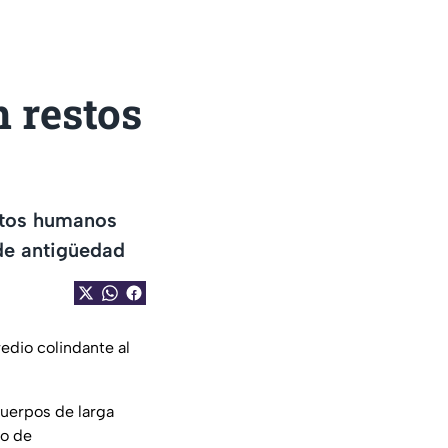
 restos
stos humanos
 de antigüedad
dio colindante al
cuerpos de larga
do de