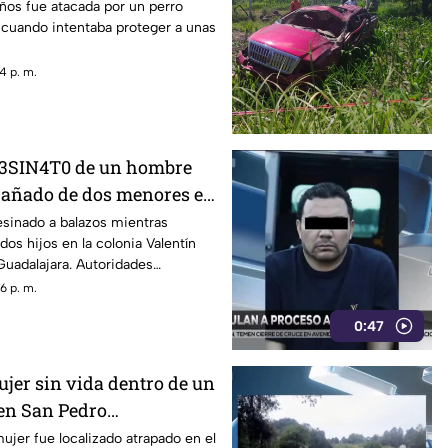
o
ños fue atacada por un perro
 cuando intentaba proteger a unas
4 p. m.
S3SIN4T0 de un hombre
pañado de dos menores en
sinado a balazos mientras
os hijos en la colonia Valentín
uadalajara. Autoridades
e.
6 p. m.
0:47
ujer sin vida dentro de un
 en San Pedro
ujer fue localizado atrapado en el