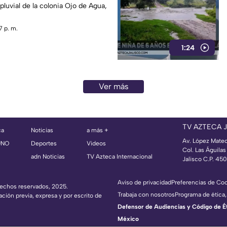
pluvial de la colonia Ojo de Agua,
7 p. m.
1:24
Ver más
TV AZTECA 
ca
Noticias
a más +
Av. López Mate
UNO
Deportes
Videos
Col. Las Águila
adn Noticias
TV Azteca Internacional
Jalisco C.P. 45
Aviso de privacidad
Preferencias de Co
erechos reservados, 2025.
Trabaja con nosotros
Programa de ética,
ación previa, expresa y por escrito de
Defensor de Audiencias y Código de Étic
México