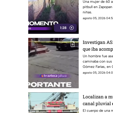
perder el braz
Una mujer de 60 a
pitbull en Zapopan
niñas.
agosto 05, 2026 04:5
1:28
Investigan A
que iba acom
Guadalajara
Un hombre fue ase
caminaba con sus d
Gómez Farías, en G
investigan el ataqu
agosto 05, 2026 04:0
Localizan a m
canal pluvial
Tlaquepaque
El cuerpo de una m