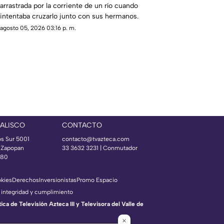
arrastrada por la corriente de un río cuando
intentaba cruzarlo junto con sus hermanos.
agosto 05, 2026 03:16 p. m.
JALISCO
CONTACTO
os Sur 5001
contacto@tvazteca.com
s Zapopan
33 3632 3231 | Conmutador
080
okies
Derechos
Inversionistas
Promo Espacio
 integridad y cumplimiento
a de Televisión Azteca III y Televisora del Valle de