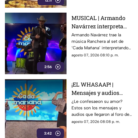
12:11
MUSICAL | Armando
Navárrez interpreta
'Corazón en modo
Armando Navárrez trae la
música Ranchera al set de
Avión' EN VIVO
‘Cada Mañana’ interpretando
su canción ‘Corazón en modo
agosto 07, 2026 08:10 p. m.
Avión’.
2:56
¡EL WHASAAP! |
Mensajes y audios
llegaron al foro de
¿Le confesaeon su amor?
Estos son los mensajes y
'Cada mañana'; parte 1
audios que llegaron al foro de
‘Cada mañana’ estuvieron
agosto 07, 2026 08:08 p. m.
llenos de risas y sorpresas.
3:42