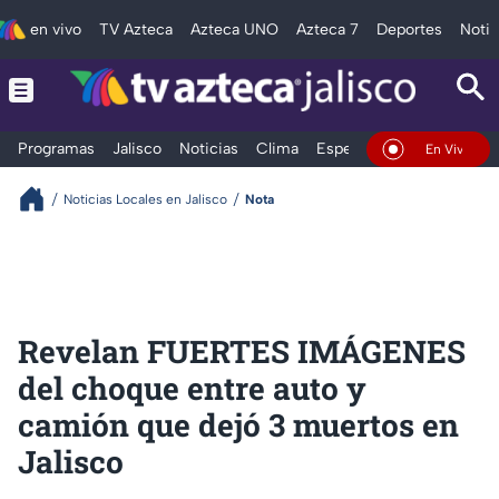
en vivo
TV Azteca
Azteca UNO
Azteca 7
Deportes
Notic
Programas
Jalisco
Noticias
Clima
Espectáculos
Deportes
En Vivo
Noticias Locales en Jalisco
Nota
Revelan FUERTES IMÁGENES
del choque entre auto y
camión que dejó 3 muertos en
Jalisco