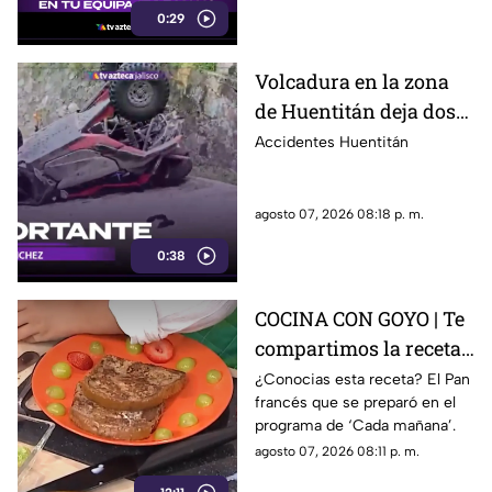
0:29
restringidos y pueden ser
retirados durante los filtros de
seguridad.
Volcadura en la zona
de Huentitán deja dos
personas heridas
Accidentes Huentitán
agosto 07, 2026 08:18 p. m.
0:38
COCINA CON GOYO | Te
compartimos la receta
de un delicioso pan
¿Conocias esta receta? El Pan
francés que se preparó en el
francés
programa de ‘Cada mañana’.
agosto 07, 2026 08:11 p. m.