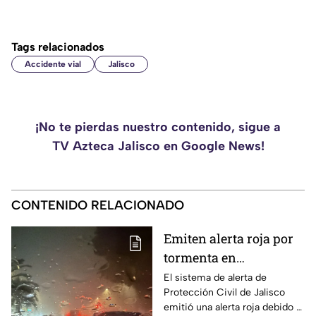
Tags relacionados
Accidente vial
Jalisco
¡No te pierdas nuestro contenido, sigue a
TV Azteca Jalisco en Google News!
CONTENIDO RELACIONADO
Emiten alerta roja por
tormenta en
Guadalajara; advierten
El sistema de alerta de
Protección Civil de Jalisco
de caída de árboles e
emitió una alerta roja debido a
inundaciones