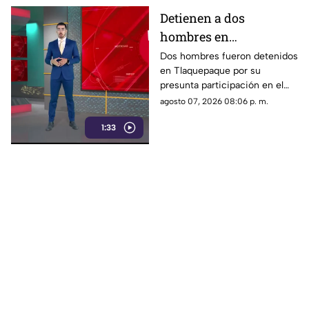
Detienen a dos
hombres en
Tlaquepaque por
Dos hombres fueron detenidos
en Tlaquepaque por su
presunto abuso y
presunta participación en el
maltrato animal contra
abuso y maltrato de una
agosto 07, 2026 08:06 p. m.
una perrita
perrita. La investigación
1:33
continúa para determinar su
responsabilidad.