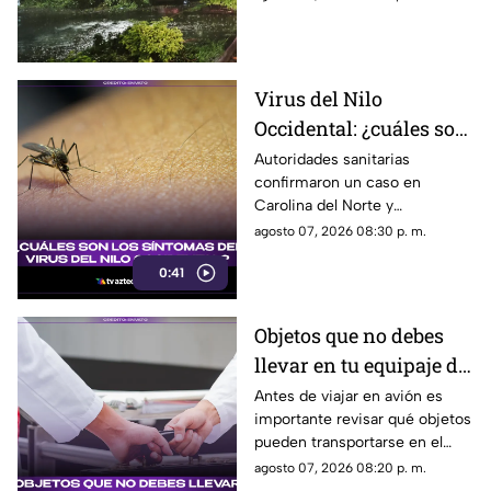
Zapopan.
Virus del Nilo
Occidental: ¿cuáles son
los síntomas tras una
Autoridades sanitarias
confirmaron un caso en
picadura de mosquito?
Carolina del Norte y
detectaron el virus en
agosto 07, 2026 08:30 p. m.
mosquitos; conoce cómo se
0:41
transmite y cuáles son sus
síntomas.
Objetos que no debes
llevar en tu equipaje de
mano y podrían
Antes de viajar en avión es
importante revisar qué objetos
quitarte en el
pueden transportarse en el
aeropuerto
equipaje de mano, ya que
agosto 07, 2026 08:20 p. m.
algunos artículos están