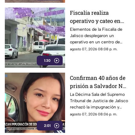
Fiscalía realiza
operativo y cateo en
anexo de la colonia
Elementos de la Fiscalía de
Jalisco desplegaron un
Olímpica en
operativo en un centro de
Guadalajara
rehabilitación de la colonia
agosto 07, 2026 08:08 p. m.
Olímpica; familiares
1:30
comenzaron a llegar al lugar.
Confirman 40 años de
prisión a Salvador N
por el feminicidio de
La Décima Sala del Supremo
Tribunal de Justicia de Jalisco
Isis Urteaga
rechazó la impugnación y
confirmó la sentencia contra
agosto 07, 2026 08:06 p. m.
Salvador N por el feminicidio
2:01
de Isis, ocurrido en 2020.