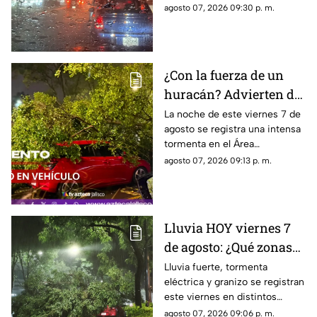
la fuerte tormenta que se
agosto 07, 2026 09:30 p. m.
registra esta noche en el AMG
¿Con la fuerza de un
huracán? Advierten de
FUERTES RACHAS DE
La noche de este viernes 7 de
agosto se registra una intensa
VIENTO superiores a
tormenta en el Área
los 60 km/h durante
Metropolitana de Guadalajara,
agosto 07, 2026 09:13 p. m.
lluvia en Guadalajara
con fuertes rachas de viento
Lluvia HOY viernes 7
de agosto: ¿Qué zonas
de Guadalajara están
Lluvia fuerte, tormenta
eléctrica y granizo se registran
afectadas?
este viernes en distintos
puntos de Guadalajara y
agosto 07, 2026 09:06 p. m.