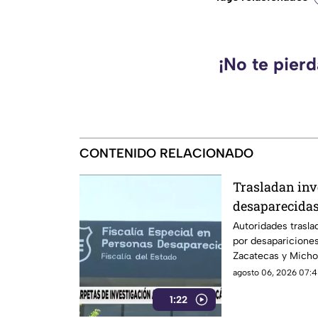
¡No te pier
CONTENIDO RELACIONADO
Trasladan inv
desaparecidas
Michoacán
Autoridades trasla
por desapariciones 
Zacatecas y Michoa
de búsqueda y seg
agosto 06, 2026 07:4
1:22