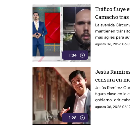
Tráfico fluye 
Camacho tras 
vial en la zon
La avenida Circun
mantienen tránsito
más ágiles para au
afectaciones viales
agosto 06, 2026 06:3
1:34
Jesús Ramírez
censura en me
esta estrategi
Jesús Ramírez Cu
figura clave en la 
gobierno, criticaba
oficial para censu
agosto 06, 2026 06:12
1:28