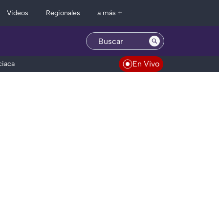
Regionales
Videos
a más +
En Vivo
ciaca