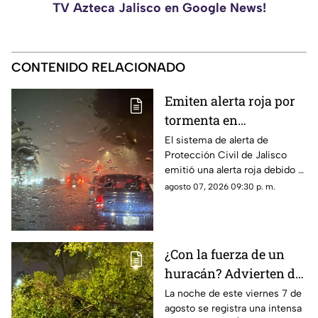
TV Azteca Jalisco en Google News!
CONTENIDO RELACIONADO
Emiten alerta roja por
tormenta en
Guadalajara; advierten
El sistema de alerta de
Protección Civil de Jalisco
de caída de árboles e
emitió una alerta roja debido a
inundaciones
la fuerte tormenta que se
agosto 07, 2026 09:30 p. m.
registra esta noche en el AMG
¿Con la fuerza de un
huracán? Advierten de
FUERTES RACHAS DE
La noche de este viernes 7 de
agosto se registra una intensa
VIENTO superiores a