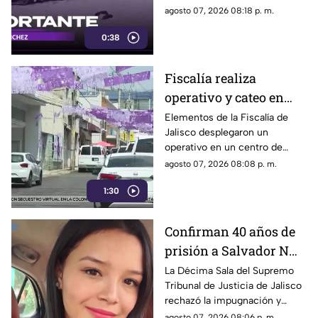
agosto 07, 2026 08:18 p. m.
0:38
Fiscalía realiza
operativo y cateo en
anexo de la colonia
Elementos de la Fiscalía de
Jalisco desplegaron un
Olímpica en
operativo en un centro de
Guadalajara
rehabilitación de la colonia
agosto 07, 2026 08:08 p. m.
Olímpica; familiares
1:30
comenzaron a llegar al lugar.
Confirman 40 años de
prisión a Salvador N
por el feminicidio de
La Décima Sala del Supremo
Tribunal de Justicia de Jalisco
Isis Urteaga
rechazó la impugnación y
confirmó la sentencia contra
agosto 07, 2026 08:06 p. m.