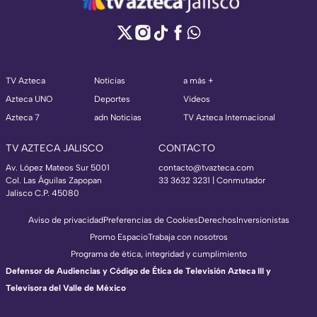
TV Azteca
Noticias
a más +
Azteca UNO
Deportes
Videos
Azteca 7
adn Noticias
TV Azteca Internacional
TV AZTECA JALISCO
CONTACTO
Av. López Mateos Sur 5001
contacto@tvazteca.com
Col. Las Águilas Zapopan
33 3632 3231 | Conmutador
Jalisco C.P. 45080
Aviso de privacidad
Preferencias de Cookies
Derechos
Inversionistas
Promo Espacio
Trabaja con nosotros
Programa de ética, integridad y cumplimiento
Defensor de Audiencias y Código de Ética de Televisión Azteca III y
Televisora del Valle de México