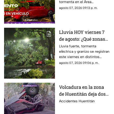
tormenta en el Área
los 60 km/h durante
Metropolitana de Guadalajara,
agosto 07, 2026 09:13 p. m.
lluvia en Guadalajara
con fuertes rachas de viento
Lluvia HOY viernes 7
de agosto: ¿Qué zonas
de Guadalajara están
Lluvia fuerte, tormenta
eléctrica y granizo se registran
afectadas?
este viernes en distintos
puntos de Guadalajara y
agosto 07, 2026 09:06 p. m.
Zapopan.
Volcadura en la zona
de Huentitán deja dos
personas heridas
Accidentes Huentitán