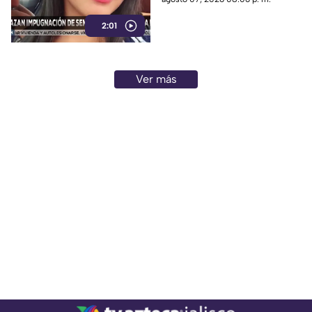
Salvador N por el feminicidio
2:01
de Isis, ocurrido en 2020.
Ver más