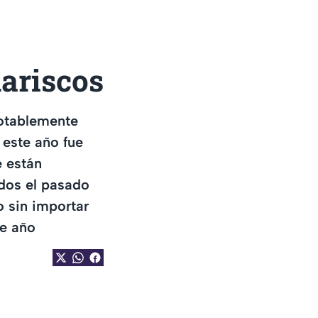
mariscos
notablemente
 este año fue
e están
idos el pasado
o sin importar
te año