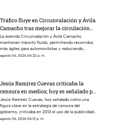
Tráfico fluye en Circunvalación y Ávila
Camacho tras mejorar la circulación
vial en la zona
La avenida Circunvalación y Ávila Camacho
mantienen tránsito fluido, permitiendo recorridos
más ágiles para automovilistas y reduciendo
afectaciones viales durante el día.
agosto 06, 2026 06:32 p. m.
Jesús Ramírez Cuevas criticaba la
censura en medios; hoy es señalado por
esta estrategia
Jesús Ramírez Cuevas, hoy señalado como una
figura clave en la estrategia de censura del
gobierno, criticaba en 2013 el uso de la publicidad
oficial para censurar a los medios de comunicación.
agosto 06, 2026 06:12 p. m.