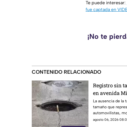
Te puede interesar:
fue captada en VID
¡No te pier
CONTENIDO RELACIONADO
Registro sin t
en avenida Mi
La ausencia de la 
tamaño que repres
automovilistas, mo
que transitan por l
agosto 06, 2026 08:0