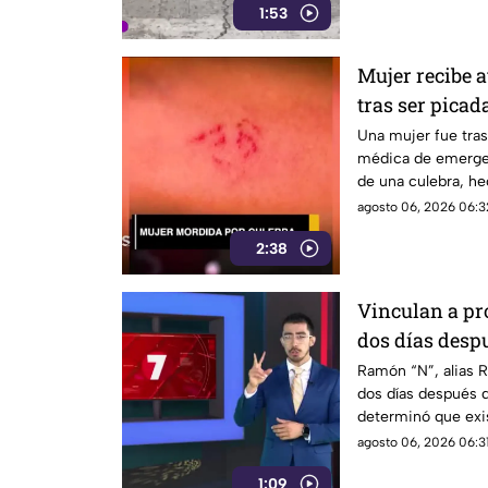
1:53
Mujer recibe 
tras ser picad
Una mujer fue tras
médica de emergenc
de una culebra, h
auxilio.
agosto 06, 2026 06:3
2:38
Vinculan a pr
dos días desp
Ramón “N”, alias R
dos días después d
determinó que exi
con la investigació
agosto 06, 2026 06:31
1:09