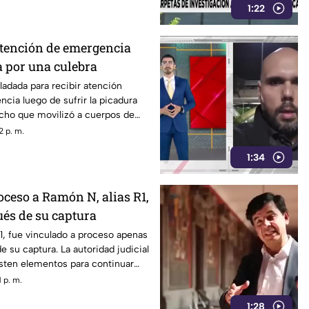
1:22
atención de emergencia
a por una culebra
ladada para recibir atención
ia luego de sufrir la picadura
echo que movilizó a cuerpos de
2 p. m.
1:34
oceso a Ramón N, alias R1,
ués de su captura
1, fue vinculado a proceso apenas
e su captura. La autoridad judicial
sten elementos para continuar
n.
 p. m.
1:28