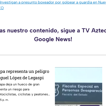
Investigan a presunto boxeador por golpear a guardia en Nue
EO
das nuestro contenido, sigue a TV Aztec
Google News!
apa representa un peligro
guel López de Legaspi
tapa deja un hueco de gran
enta un riesgo para
tociclistas, ciclistas y peatones
a zona.
5 p. m.