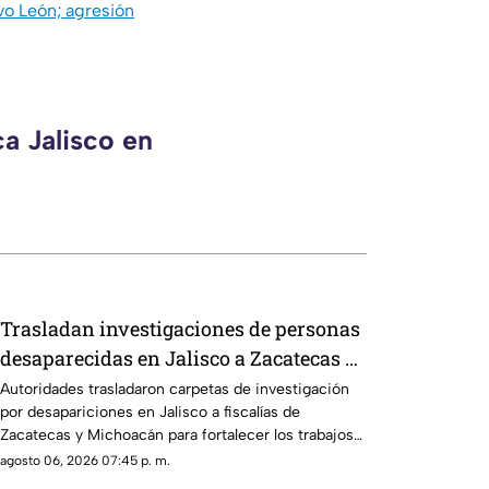
vo León; agresión
a Jalisco en
Trasladan investigaciones de personas
desaparecidas en Jalisco a Zacatecas y
Michoacán
Autoridades trasladaron carpetas de investigación
por desapariciones en Jalisco a fiscalías de
Zacatecas y Michoacán para fortalecer los trabajos
de búsqueda y seguimiento.
agosto 06, 2026 07:45 p. m.