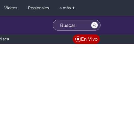
Regionales
Videos
a más +
En Vivo
ciaca