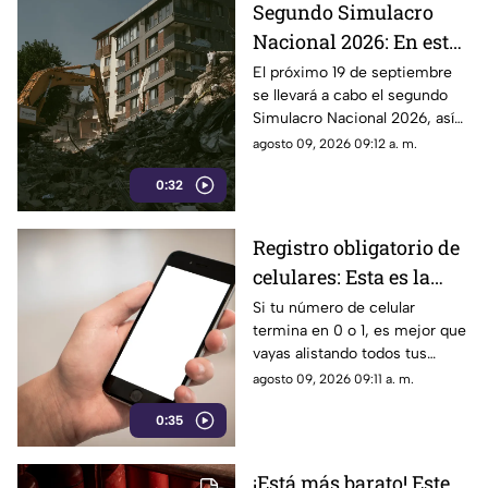
Segundo Simulacro
Nacional 2026: En estos
estados sonará la alerta
El próximo 19 de septiembre
se llevará a cabo el segundo
sísmica en septiembre
Simulacro Nacional 2026, así
que no te asustes si llegas a
agosto 09, 2026 09:12 a. m.
escuchar la alerta sísmica.
0:32
Registro obligatorio de
celulares: Esta es la
fecha límite si tu
Si tu número de celular
termina en 0 o 1, es mejor que
número termina en 0 o
vayas alistando todos tus
1
documentos, ya que la fecha
agosto 09, 2026 09:11 a. m.
límite para el registro de tu
0:35
línea telefónica está por
vencer.
¡Está más barato! Este