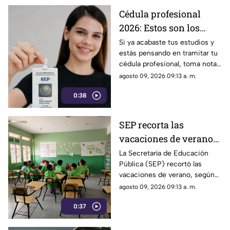
Cédula profesional
2026: Estos son los
precios actualizados
Si ya acabaste tus estudios y
estás pensando en tramitar tu
según tu grado
cédula profesional, toma nota,
académico
ya que la SEP actualizó los
agosto 09, 2026 09:13 a. m.
precios para este 2026.
0:38
SEP recorta las
vacaciones de verano
2026; este día deberán
La Secretaría de Educación
Pública (SEP) recortó las
regresar a clases los
vacaciones de verano, según
alumnos
lo establecido en el calendario
agosto 09, 2026 09:13 a. m.
oficial del ciclo escolar 2026-
0:37
2027.