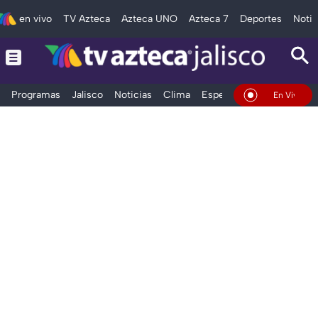
en vivo
TV Azteca
Azteca UNO
Azteca 7
Deportes
Notic
Programas
Jalisco
Noticias
Clima
Espectáculos
Deportes
En Vivo