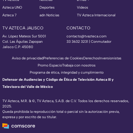
Azteca UNO
Deportes
Videos
Azteca 7
adn Noticias
TV Azteca Internacional
TV AZTECA JALISCO
CONTACTO
Av. López Mateos Sur 5001
contacto@tvazteca.com
Col. Las Águilas Zapopan
33 3632 3231 | Conmutador
Jalisco C.P. 45080
Aviso de privacidad
Preferencias de Cookies
Derechos
Inversionistas
Promo Espacio
Trabaja con nosotros
Programa de ética, integridad y cumplimiento
Defensor de Audiencias y Código de Ética de Televisión Azteca III y
Televisora del Valle de México
TV Azteca, M.R. & ©, TV Azteca, S.A.B. de C.V. Todos los derechos reservados,
2025.
Queda prohibida la reproducción total o parcial sin la autorización previa,
expresa y por escrito de su titular.