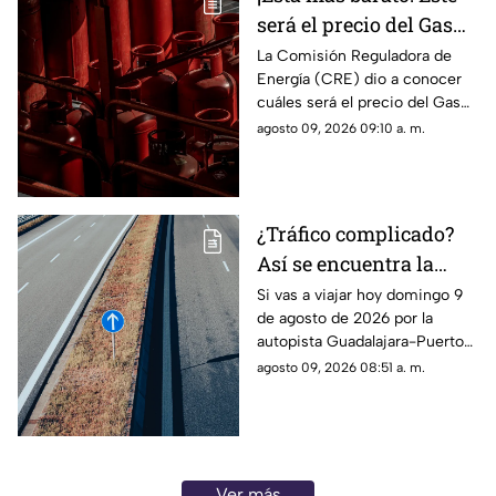
será el precio del Gas
LP en Jalisco del 09 al
La Comisión Reguladora de
Energía (CRE) dio a conocer
15 de agosto de 2026
cuáles será el precio del Gas
LP de la semana del 09 al 15 de
agosto 09, 2026 09:10 a. m.
agosto de 2026 para Jalisco.
¿Tráfico complicado?
Así se encuentra la
autopista Guadalajara-
Si vas a viajar hoy domingo 9
de agosto de 2026 por la
Puerto Vallarta HOY
autopista Guadalajara-Puerto
Vallarta, te presentamos la
agosto 09, 2026 08:51 a. m.
información sobre el tráfico en
la autopista.
Ver más