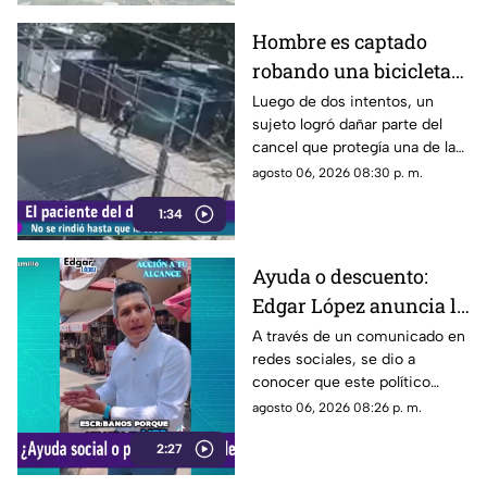
aparecer con el paso del
tiempo.
Hombre es captado
robando una bicicleta
al ingresar a cochera
Luego de dos intentos, un
sujeto logró dañar parte del
ajena en calle Rancho
cancel que protegía una de las
Rodeo
puertas de una cochera
agosto 06, 2026 08:30 p. m.
ubicada sobre la calle Rancho
1:34
Rodeo, lo que le permitió
ingresar al inmueble.
Ayuda o descuento:
Edgar López anuncia la
nueva estrategia para
A través de un comunicado en
redes sociales, se dio a
ayudar algunas
conocer que este político
familias
presuntamente busca ayudar a
agosto 06, 2026 08:26 p. m.
la comunidad de Tonalá con
2:27
este descuento.