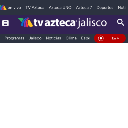
en vivo
TV Azteca
Azteca UNO
Azteca 7
Deportes
Notic
Programas
Jalisco
Noticias
Clima
Espectáculos
Deportes
En Vivo