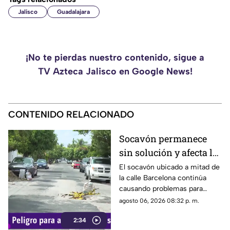
Jalisco
Guadalajara
¡No te pierdas nuestro contenido, sigue a
TV Azteca Jalisco en Google News!
CONTENIDO RELACIONADO
Socavón permanece
sin solución y afecta la
circulación en calle
El socavón ubicado a mitad de
la calle Barcelona continúa
Barcelona
causando problemas para
quienes circulan por la zona,
agosto 06, 2026 08:32 p. m.
ya que, pese a ser cubierto en
2:34
varias ocasiones, vuelve a