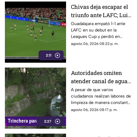
Chivas deja escapar el
triunfo ante LAFC; Luis
Romo es señalado por
Guadalajara empató 1-1 ante
LAFC en su debut en la
su cobro en penales
Leagues Cup y perdió en
penales; Luis Romo fue
agosto 06, 2026 08:23 p. m.
criticado por su ejecución.
2:11
Autoridades omiten
atender canal de agua
contaminado en
A pesar de que varios
ciudadanos realizan labores de
Tonalá
limpieza de manera constante
en la zona, algunas personas
agosto 06, 2026 08:17 p. m.
continúan arrojando basura al
2:27
canal de agua, provocando
acumulación de residuos.