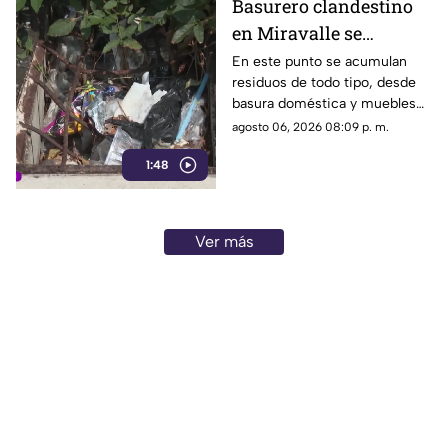
Basurero clandestino
en Miravalle se
convierte en un foco de
En este punto se acumulan
residuos de todo tipo, desde
infección por
basura doméstica y muebles
acumulación de
viejos hasta animales muertos,
agosto 06, 2026 08:09 p. m.
residuos.
una situación que ha generado
1:48
molestias entre los vecinos,
quienes exigen una solución
ante el riesgo sanitario y las
condiciones insalubres del
Ver más
lugar.